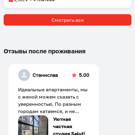
Смотреть все
Отзывы после проживания
Станислав
5.00
Идеальные апартаменты, мы
с женой можем сказать с
уверенностью. По разным
городам катаемся, и не
только в России. Сервис на
Уютная
отличном уровне. Хозяин
частная
апартаментов доброй души
студия Salut!