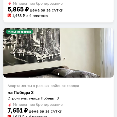
Мгновенное бронирование
changing
changing
5,865
₽
цена за
за сутки
dates.
dates.
1,466
₽ × 4 платежа
Жильё проверено
Апартаменты в разных районах города
на Победы 3
Строитель, улица Победы, 3
Мгновенное бронирование
7,651
₽
цена за
за сутки
1,913
₽ × 4 платежа