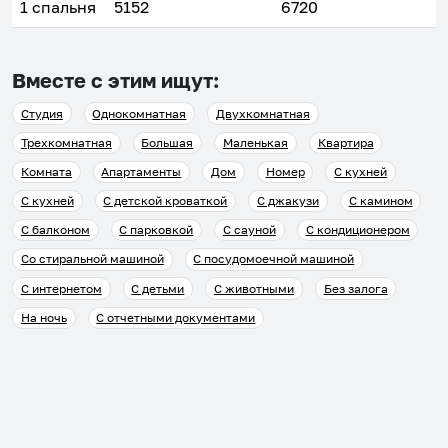
1 спальня
5152
6720
Вместе с этим ищут:
Студия
Однокомнатная
Двухкомнатная
Трехкомнатная
Большая
Маленькая
Квартира
Комната
Апартаменты
Дом
Номер
С кухней
С кухней
С детской кроваткой
С джакузи
С камином
С балконом
С парковкой
С сауной
С кондиционером
Со стиральной машиной
С посудомоечной машиной
С интернетом
С детьми
С животными
Без залога
На ночь
С отчетными документами