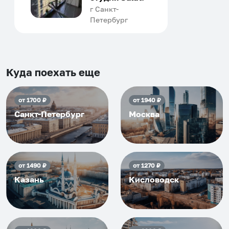
человек, всегда можно
г Санкт-
Петербург
договориться, подскажет
что как и почему.
Рекомендуем на 100% и вам,
и друзьям и сами будем
приезжать еще...
Куда поехать еще
от
1700
₽
от
1940
₽
Санкт-Петербург
Москва
от
1490
₽
от
1270
₽
Казань
Кисловодск