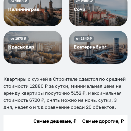
от
1800
₽
от
2300
₽
Калининград
Сочи
от
1970
₽
от
1345
₽
Краснодар
Екатеринбург
Квартиры с кухней в Строителе
сдаются по средней
стоимости
12880
₽ за сутки, минимальная цена на
аренду квартиры посуточно
5152
₽, максимальная
стоимость
6720
₽, снять можно на ночь, сутки, 3
дня, неделю и т.д сравнение среди
20
объектов
.
Самые дешевые, ₽
Самые дорогие, ₽