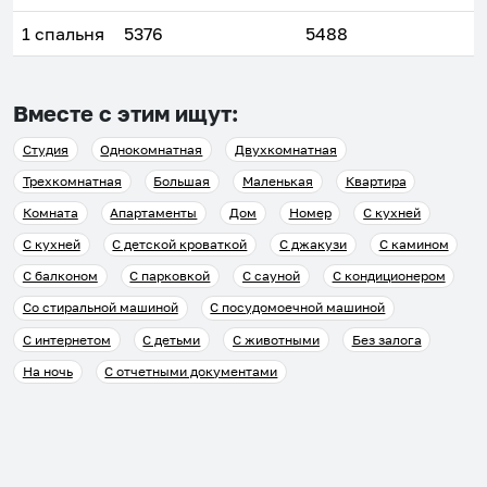
1 спальня
5376
5488
Вместе с этим ищут:
Студия
Однокомнатная
Двухкомнатная
Трехкомнатная
Большая
Маленькая
Квартира
Комната
Апартаменты
Дом
Номер
С кухней
С кухней
С детской кроваткой
С джакузи
С камином
С балконом
С парковкой
С сауной
С кондиционером
Со стиральной машиной
С посудомоечной машиной
С интернетом
С детьми
С животными
Без залога
На ночь
С отчетными документами