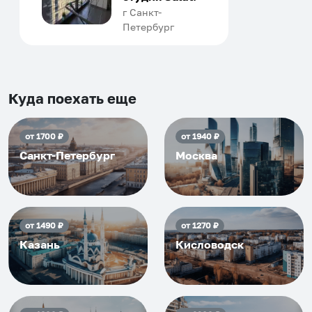
человек, всегда можно
г Санкт-
Петербург
договориться, подскажет
что как и почему.
Рекомендуем на 100% и вам,
и друзьям и сами будем
приезжать еще...
Куда поехать еще
от
1700
₽
от
1940
₽
Санкт-Петербург
Москва
от
1490
₽
от
1270
₽
Казань
Кисловодск