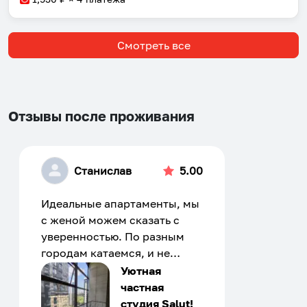
Смотреть все
Отзывы после проживания
Станислав
5.00
Идеальные апартаменты, мы
с женой можем сказать с
уверенностью. По разным
городам катаемся, и не
только в России. Сервис на
Уютная
отличном уровне. Хозяин
частная
апартаментов доброй души
студия Salut!