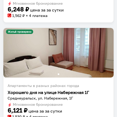
Мгновенное бронирование
changing
changing
6,248
₽
цена за
за сутки
dates.
dates.
1,562
₽ × 4 платежа
Жильё проверено
Апартаменты в разных районах города
Хорошего дня на улице Набережная 1Г
Среднеуральск, ул. Набережная, 1Г
Мгновенное бронирование
6,121
₽
цена за
за сутки
1,530
₽ × 4 платежа