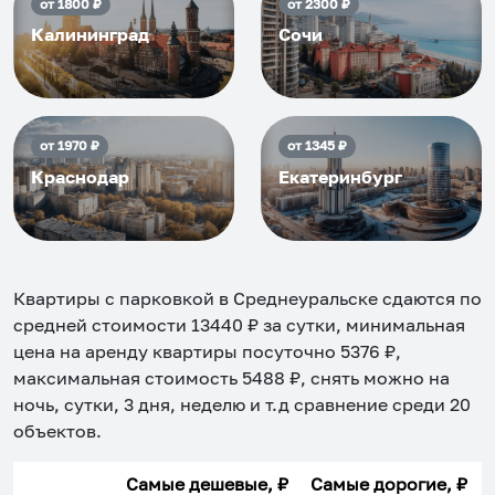
от
1800
₽
от
2300
₽
Калининград
Сочи
от
1970
₽
от
1345
₽
Краснодар
Екатеринбург
Квартиры с парковкой в Среднеуральске
сдаются по
средней стоимости
13440
₽ за сутки, минимальная
цена на аренду квартиры посуточно
5376
₽,
максимальная стоимость
5488
₽, снять можно на
ночь, сутки, 3 дня, неделю и т.д сравнение среди
20
объектов
.
Самые дешевые, ₽
Самые дорогие, ₽