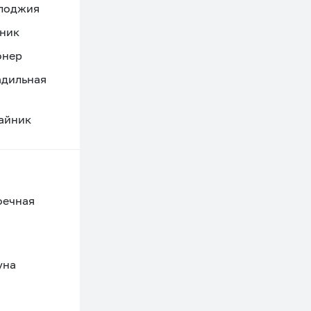
 лоджия
ник
онер
адильная
айник
оечная
уна