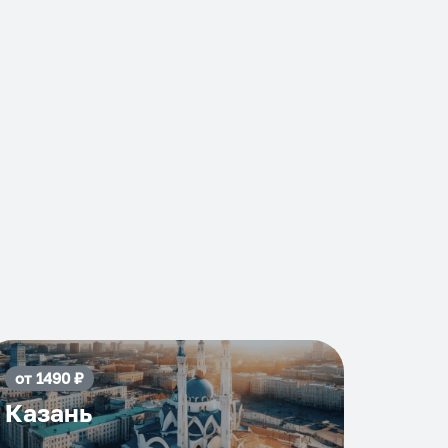
от
1490
₽
Казань