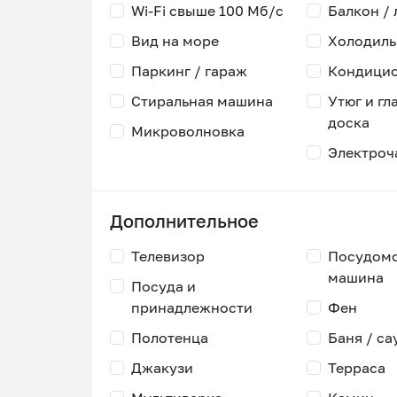
Wi-Fi свыше 100 Мб/с
Балкон /
Вид на море
Холодиль
Паркинг / гараж
Кондици
Стиральная машина
Утюг и гл
доска
Микроволновка
Электроч
Дополнительное
Телевизор
Посудом
машина
Посуда и
принадлежности
Фен
Полотенца
Баня / са
Джакузи
Терраса