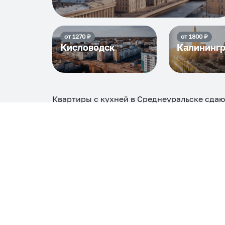
от
1270
₽
от
1800
₽
Кисловодск
Калининг
Квартиры с кухней в Среднеуральске
сдаю
5376
₽, максимальная стоимость
5488
₽, с
Самые деш
1 спальня
5376
Вместе с этим ищут:
Студия
Однокомнатная
Двухкомнатная
Тр
С кухней
С детской кроваткой
С джакузи
С