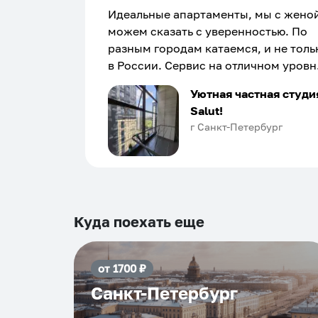
Идеальные апартаменты, мы с жено
можем сказать с уверенностью. По
разным городам катаемся, и не толь
в России. Сервис на отличном уровн
Хозяин апартаментов доброй души
Уютная частная студи
человек, всегда можно договориться
Salut!
подскажет что как и почему.
г Санкт-Петербург
Рекомендуем на 100% и вам, и друз
и сами будем приезжать еще...
Куда поехать еще
от
1700
₽
Санкт-Петербург