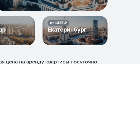
от
1345
₽
ар
Екатеринбург
ая цена на аренду квартиры посуточно
ие среди
20
объектов
.
огие, ₽
Апартаменты
Дом
Номер
С кухней
ером
Со стиральной машиной