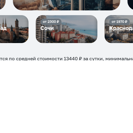
от
2300
₽
от
1970
₽
рад
Сочи
Краснод
тся по средней стоимости
13440
₽ за сутки, минимальн
нять можно на ночь, сутки, 3 дня, неделю и т.д сравнен
евые, ₽
Самые дор
5488
ехкомнатная
Большая
Маленькая
Квартира
Комната
 камином
С балконом
С парковкой
С сауной
С кондицион