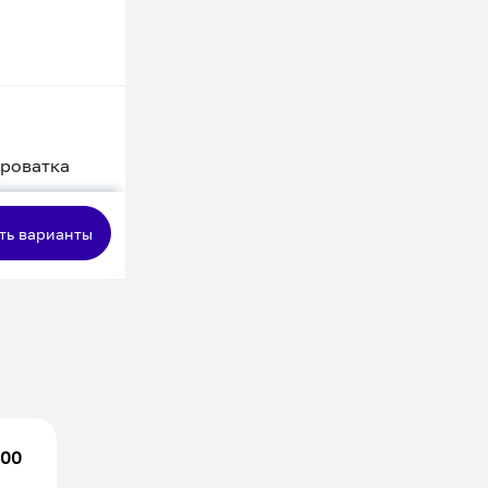
кроватка
сная
ть варианты
.00