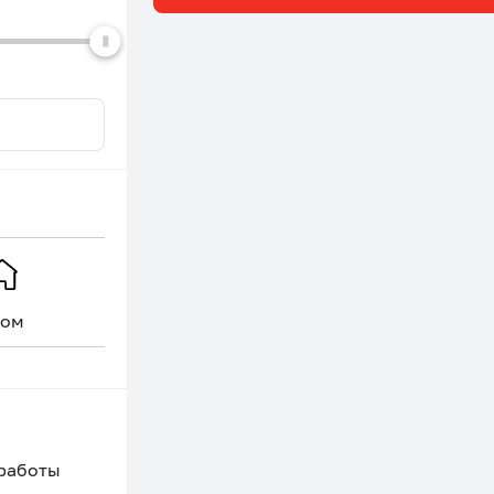
dates.
dates.
ом
Уникальное
 работы