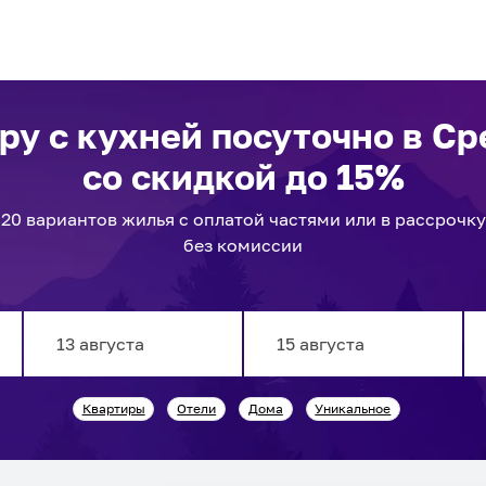
ру с кухней посуточно
в Ср
со скидкой до 15%
20
вариантов
жилья с оплатой частями или в рассрочку
без комиссии
Navigate
Navigate
Квартиры
Отели
Дома
Уникальное
forward
backward
to
to
interact
interact