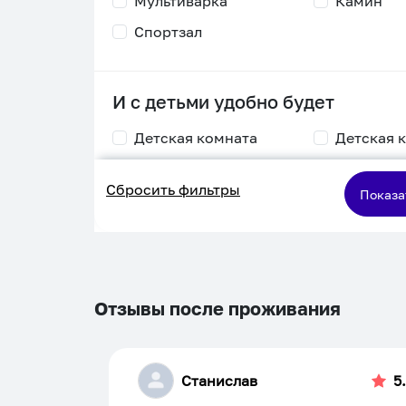
Мультиварка
Камин
Спортзал
И с детьми удобно будет
Детская комната
Детская 
Столик для
Двухъяру
Сбросить фильтры
кормления
кровать
Показа
Пеленальный стол
Игровая приставка
Отзывы после проживания
Станислав
5