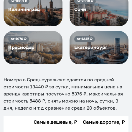
от
1800
₽
от
2300
₽
Калининград
Сочи
от
1970
₽
от
1345
₽
Краснодар
Екатеринбург
Номера в Среднеуральске
сдаются по средней
стоимости
13440
₽ за сутки, минимальная цена на
аренду квартиры посуточно
5376
₽, максимальная
стоимость
5488
₽, снять можно на ночь, сутки, 3
дня, неделю и т.д сравнение среди
20
объектов
.
Самые дешевые, ₽
Самые дорогие, ₽