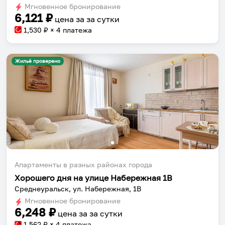
Мгновенное бронирование
changing
changing
6,121
₽
цена за
за сутки
dates.
dates.
1,530
₽ × 4 платежа
Жильё проверено
Апартаменты в разных районах города
Хорошего дня на улице Набережная 1В
Среднеуральск, ул. Набережная, 1В
Мгновенное бронирование
6,248
₽
цена за
за сутки
1,562
₽ × 4 платежа