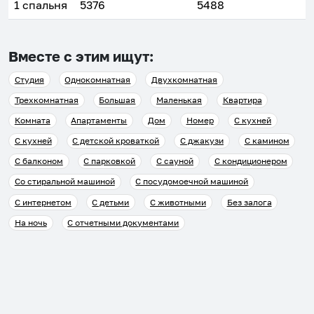
1 спальня
5376
5488
Вместе с этим ищут:
Студия
Однокомнатная
Двухкомнатная
Трехкомнатная
Большая
Маленькая
Квартира
Комната
Апартаменты
Дом
Номер
С кухней
С кухней
С детской кроваткой
С джакузи
С камином
С балконом
С парковкой
С сауной
С кондиционером
Со стиральной машиной
С посудомоечной машиной
С интернетом
С детьми
С животными
Без залога
На ночь
С отчетными документами