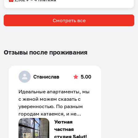
Смотреть все
Отзывы после проживания
Станислав
5.00
Собери путешествие без сложностей
Идеальные апартаменты, мы
Сохраняй места, повторяй маршруты, находи
с женой можем сказать с
компанию и бронируй жильё в одном
уверенностью. По разным
приложении.
городам катаемся, и не
только в России. Сервис на
Уютная
отличном уровне. Хозяин
частная
апартаментов доброй души
студия Salut!