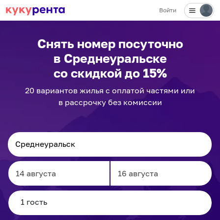
Войти
✕
Снять номер посуточно
в Среднеуральске
со скидкой до 15%
20
вариантов
жилья с оплатой частями или
в рассрочку без комиссии
Navigate
Navigate
forward
backward
to
to