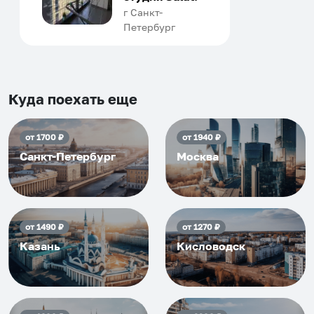
человек, всегда можно
г Санкт-
Петербург
договориться, подскажет
что как и почему.
Установить приложение
Рекомендуем на 100% и вам,
и друзьям и сами будем
приезжать еще...
Куда поехать еще
от
1700
₽
от
1940
₽
Санкт-Петербург
Москва
от
1490
₽
от
1270
₽
Казань
Кисловодск