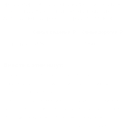
аренду квартиры посуточно
3428
₽, максимальная
стоимость
22760
₽, снять можно на ночь, сутки, 3
дня, неделю и т.д сравнение среди
70
объектов
.
Самые дешевые, ₽
Самые дорогие, ₽
1 спальня
3428
22760
Вместе с этим ищут:
Студия
Однокомнатная
Двухкомнатная
Трехкомнатная
Большая
Маленькая
Квартира
Комната
Апартаменты
Дом
Номер
С кухней
С кухней
С детской кроваткой
С джакузи
С камином
С балконом
С парковкой
С сауной
С кондиционером
Со стиральной машиной
С посудомоечной машиной
С интернетом
С детьми
С животными
Без залога