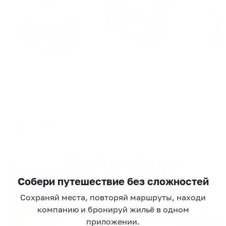
Апартаменты в разных районах города
Апартаменты на Генерала Белова 107
Шуя, ул. Генерала Белова, 107
Мгновенное бронирование
6,631
₽
цена за
за сутки
1,658
₽ × 4 платежа
Жильё проверено
Собери путешествие без сложностей
Сохраняй места, повторяй маршруты, находи
компанию и бронируй жильё в одном
приложении.