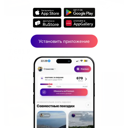
Гостевой дом
Дубки
Шуя, ул. 2-я Дубковская, д. 56
Установить приложение
Мгновенное бронирование
7,651
₽
цена за
за сутки
1,913
₽ × 4 платежа
Жильё проверено