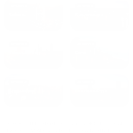
от
1490
₽
от
1270
₽
Казань
Кисловодск
от
1800
₽
от
2300
₽
Калининград
Сочи
от
1970
₽
от
1345
₽
Краснодар
Екатеринбург
Трехкомнатные квартиры в Шуи
сдаются по средней
стоимости
8570
₽ за сутки, минимальная цена на