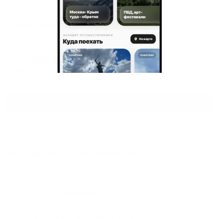
Апартаменты в разных районах города
Апартаменты на улице Кооперативная 28
Шуя, ул. Кооперативная, 28
Мгновенное бронирование
17,852
₽
цена за
за сутки
4,463
₽ × 4 платежа
Смотреть все
Отзывы после проживания
Станислав
5.00
Идеальные апартаменты, мы