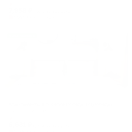
Мгновенное бронирование
changing
changing
7,958
₽
цена за
за сутки
dates.
dates.
1,990
₽ × 4 платежа
Жильё проверено
Апартаменты в разных районах города
Апартаменты в посёлке Победа 37 (Победа)
Шуя, п. Победа, 37
Мгновенное бронирование
6,631
₽
цена за
за сутки
1,658
₽ × 4 платежа