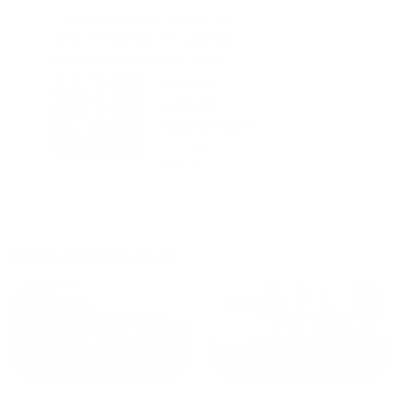
с женой можем сказать с
уверенностью. По разным
городам катаемся, и не
только в России. Сервис на
Уютная
отличном уровне. Хозяин
частная
апартаментов доброй души
студия Salut!
человек, всегда можно
г Санкт-
Петербург
договориться, подскажет
что как и почему.
Рекомендуем на 100% и вам,
и друзьям и сами будем
приезжать еще...
Куда поехать еще
от
1700
₽
от
1940
₽
Санкт-Петербург
Москва