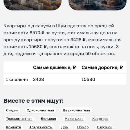
Квартиры с джакузи в Шуи
сдаются по средней
стоимости
8570
₽ за сутки, минимальная цена на
аренду квартиры посуточно
3428
₽, максимальная
стоимость
15680
₽, снять можно на ночь, сутки, 3
дня, неделю и т.д сравнение среди
50
объектов
.
Самые дешевые, ₽
Самые дорогие, ₽
1 спальня
3428
15680
Вместе с этим ищут:
Студия
Однокомнатная
Двухкомнатная
Трехкомнатная
Большая
Маленькая
Квартира
Комната
Апартаменты
Дом
Номер
С кухней