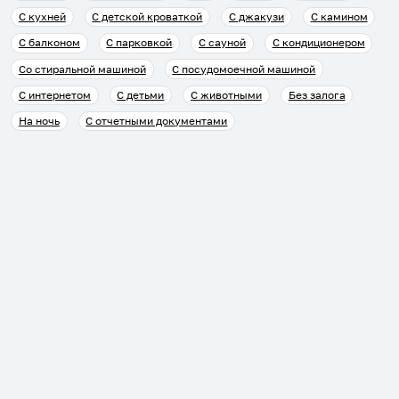
С кухней
С детской кроваткой
С джакузи
С камином
С балконом
С парковкой
С сауной
С кондиционером
Со стиральной машиной
С посудомоечной машиной
С интернетом
С детьми
С животными
Без залога
На ночь
С отчетными документами