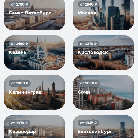
от
1700
₽
от
1940
₽
Санкт-Петербург
Москва
от
1490
₽
от
1270
₽
Казань
Кисловодск
от
1800
₽
от
2300
₽
Калининград
Сочи
от
1970
₽
от
1345
₽
Краснодар
Екатеринбург