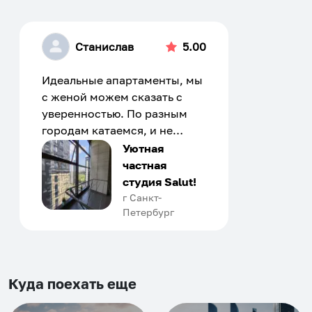
Станислав
5.00
Идеальные апартаменты, мы
с женой можем сказать с
уверенностью. По разным
городам катаемся, и не
только в России. Сервис на
Уютная
отличном уровне. Хозяин
частная
апартаментов доброй души
студия Salut!
человек, всегда можно
г Санкт-
Петербург
договориться, подскажет
что как и почему.
Рекомендуем на 100% и вам,
и друзьям и сами будем
приезжать еще...
Куда поехать еще