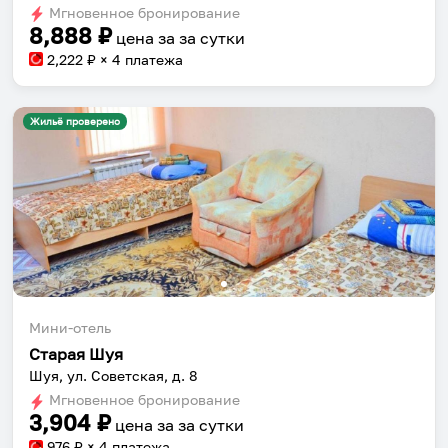
Мгновенное бронирование
changing
changing
8,888
₽
цена за
за сутки
dates.
dates.
2,222
₽ × 4 платежа
Жильё проверено
Мини-отель
Старая Шуя
Шуя, ул. Советская, д. 8
Мгновенное бронирование
3,904
₽
цена за
за сутки
976
₽ × 4 платежа