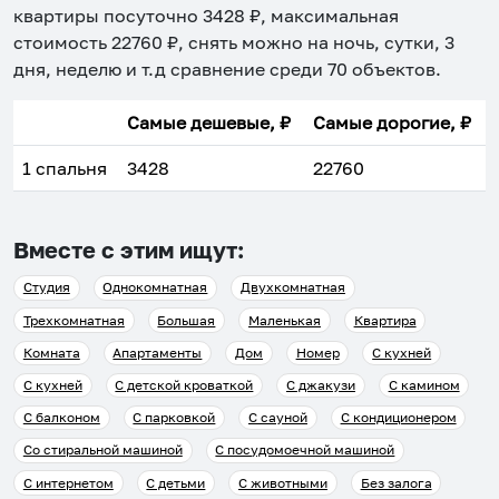
квартиры посуточно
3428
₽, максимальная
стоимость
22760
₽, снять можно на ночь, сутки, 3
дня, неделю и т.д сравнение среди
70
объектов
.
Самые дешевые, ₽
Самые дорогие, ₽
1 спальня
3428
22760
Вместе с этим ищут:
Студия
Однокомнатная
Двухкомнатная
Трехкомнатная
Большая
Маленькая
Квартира
Комната
Апартаменты
Дом
Номер
С кухней
С кухней
С детской кроваткой
С джакузи
С камином
С балконом
С парковкой
С сауной
С кондиционером
Со стиральной машиной
С посудомоечной машиной
С интернетом
С детьми
С животными
Без залога