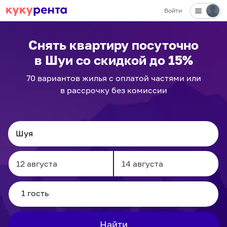
Войти
✕
Снять квартиру посуточно
в Шуи
со скидкой до 15%
70
вариантов
жилья с оплатой частями или
в рассрочку без комиссии
Navigate
Navigate
forward
backward
to
to
interact
interact
Найти