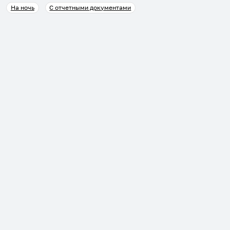
На ночь
С отчетными документами