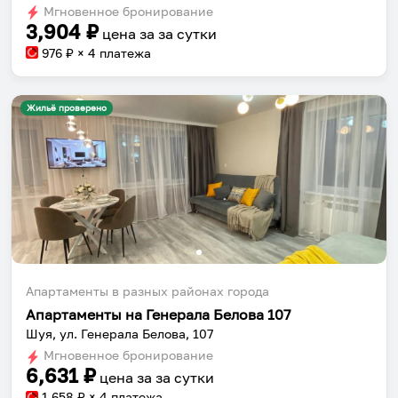
dates.
Мгновенное бронирование
dates.
3,904
₽
цена за
за сутки
976
₽ × 4 платежа
Жильё проверено
Апартаменты в разных районах города
Апартаменты на Генерала Белова 107
Шуя, ул. Генерала Белова, 107
Мгновенное бронирование
6,631
₽
цена за
за сутки
1,658
₽ × 4 платежа