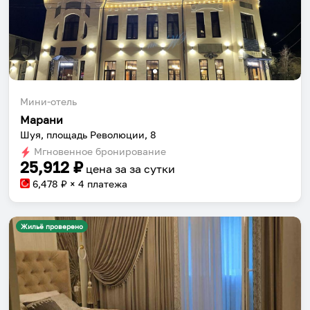
Мини-отель
Марани
Шуя, площадь Революции, 8
Мгновенное бронирование
25,912
₽
цена за
за сутки
6,478
₽ × 4 платежа
Жильё проверено
Собери путешествие без сложностей
Сохраняй места, повторяй маршруты, находи
компанию и бронируй жильё в одном