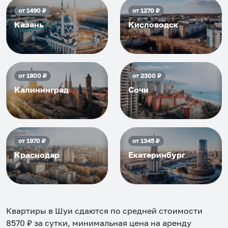
от
1490
₽
от
1270
₽
Казань
Кисловодск
от
1800
₽
от
2300
₽
Калининград
Сочи
от
1970
₽
от
1345
₽
Краснодар
Екатеринбург
Квартиры в Шуи
сдаются по средней стоимости
8570
₽ за сутки, минимальная цена на аренду