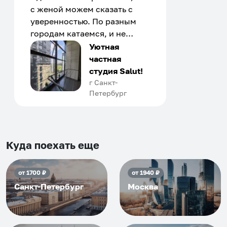
с женой можем сказать с
уверенностью. По разным
городам катаемся, и не
только в России. Сервис на
Уютная
отличном уровне. Хозяин
частная
апартаментов доброй души
студия Salut!
человек, всегда можно
г Санкт-
Петербург
договориться, подскажет
что как и почему.
Рекомендуем на 100% и вам,
и друзьям и сами будем
приезжать еще...
Куда поехать еще
от
1700
₽
от
1940
₽
Санкт-Петербург
Москва