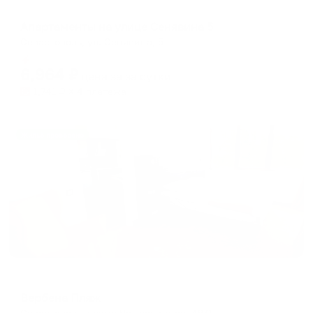
Апартаменты в разных районах города
Апартаменты на улице Сенявина 5
Севастополь, ул. Сенявина, 5
Мгновенное бронирование
6,964
₽
цена за
за сутки
1,741
₽ × 4 платежа
Жильё проверено
Мини-отель
Вербена Пляж
Севастополь, улица Челюскинцев, 49/1