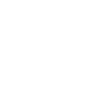
Вместе с этим ищут:
Студия
Однокомнатная
Двухкомнатная
Трехкомнатная
Большая
Маленькая
Квартира
Комната
Апартаменты
Дом
Номер
С кухней
С кухней
С детской кроваткой
С джакузи
С камином
С балконом
С парковкой
С сауной
С кондиционером
Со стиральной машиной
С посудомоечной машиной
С интернетом
С детьми
С животными
Без залога
На ночь
С отчетными документами