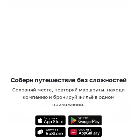
Гостевой дом
Гостиница Дельфин
Севастополь, СН ТСН Парус, д.1/15
Мгновенное бронирование
8,571
₽
цена за
за сутки
2,143
₽ × 4 платежа
Жильё проверено
Собери путешествие без сложностей
Сохраняй места, повторяй маршруты, находи
компанию и бронируй жильё в одном
приложении.
Отель