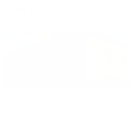
Мгновенное бронирование
changing
changing
9,755
₽
цена за
за сутки
dates.
dates.
2,439
₽ × 4 платежа
Жильё проверено
Апартаменты в разных районах города
Апартаменты на улице Советская
Севастополь, ул. Советская, 5
Мгновенное бронирование
7,879
₽
цена за
за сутки
1,970
₽ × 4 платежа