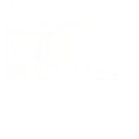
цена за
за сутки
2,040
₽ × 4 платежа
Жильё проверено
Апартаменты в разных районах города
Апартаменты в центре Севастополя на Сенявина 5
Севастополь, ул. Сенявина 5
Мгновенное бронирование
7,141
₽
цена за
за сутки
1,785
₽ × 4 платежа