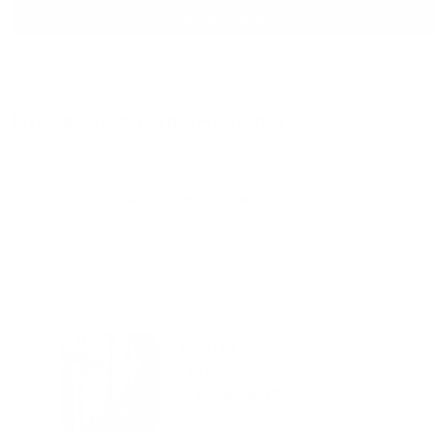
Смотреть все
Отзывы после проживания
Станислав
5.00
Идеальные апартаменты, мы
с женой можем сказать с
уверенностью. По разным
городам катаемся, и не
только в России. Сервис на
Уютная
отличном уровне. Хозяин
частная
апартаментов доброй души
студия Salut!
человек, всегда можно
г Санкт-
Петербург
договориться, подскажет