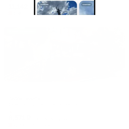
11,142
₽
цена за
за сутки
2,786
₽ × 4 платежа
Жильё проверено
Гостевой дом
Вилла Никита
Севастополь, спуск Шестакова, 1а
Мгновенное бронирование
8,571
₽
цена за
за сутки
2,143
₽ × 4 платежа