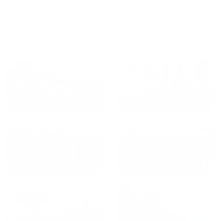
что как и почему.
Рекомендуем на 100% и вам,
и друзьям и сами будем
приезжать еще...
Куда поехать еще
от
1700
₽
от
1940
₽
Санкт-Петербург
Москва
от
1490
₽
от
1270
₽
Казань
Кисловодск
от
1800
₽
от
2300
₽
Калининград
Сочи