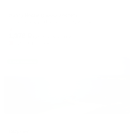
Хостел
Sunny Hostel (Санни Хостел)
Севастополь, ул Маяковского, 5, 2 этаж
Мгновенное бронирование
1,376
₽
цена за
за сутки
344
₽ × 4 платежа
Жильё проверено
Меблированные комнаты
Садочек