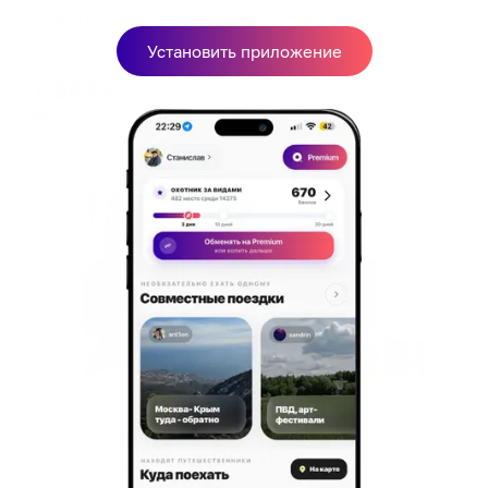
Олимп
Севастополь, ул. Кулакова, 86
Установить приложение
Мгновенное бронирование
7,947
₽
цена за
за сутки
1,987
₽ × 4 платежа
Жильё проверено
Гостевой дом
Гостевой дом Альянс
Севастополь, ул., Толстого, д. 1
Мгновенное бронирование