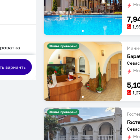
Мгн
7,9
1,9
Жильё проверено
кроватка
Мини-
Бара
сная
Севас
ть варианты
Мгн
5,1
1,2
Жильё проверено
Госте
Гост
Севас
Мгн