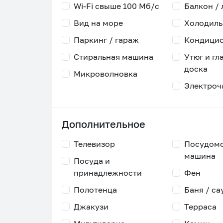
Wi-Fi свыше 100 Мб/с
Балкон /
Вид на море
Холодиль
Паркинг / гараж
Кондици
Стиральная машина
Утюг и гл
доска
Микроволновка
Электроч
Дополнительное
Телевизор
Посудом
машина
Посуда и
принадлежности
Фен
Полотенца
Баня / са
Джакузи
Терраса