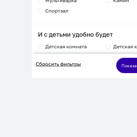
Мультиварка
Камин
Спортзал
И с детьми удобно будет
Детская комната
Детская 
Столик для
Двухъяру
Сбросить фильтры
кормления
кровать
Показа
Пеленальный стол
Игровая приставка