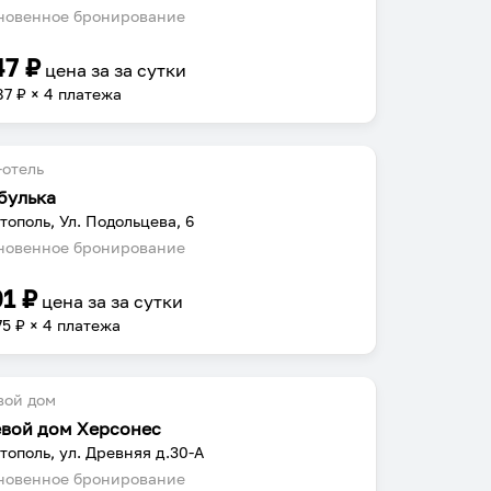
овенное бронирование
47
₽
цена за
за сутки
87
₽ × 4 платежа
отель
булька
тополь, Ул. Подольцева, 6
овенное бронирование
01
₽
цена за
за сутки
75
₽ × 4 платежа
вой дом
евой дом Херсонес
тополь, ул. Древняя д.30-А
овенное бронирование