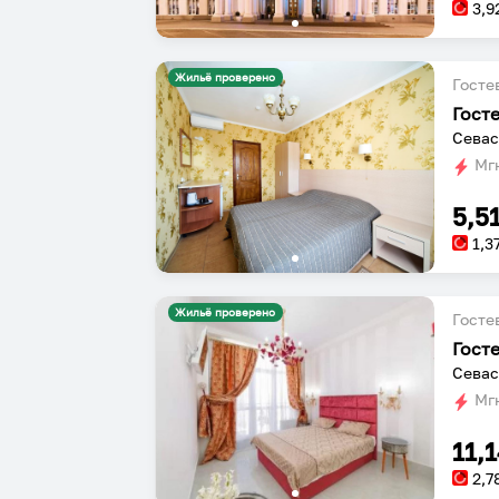
3,9
Жильё проверено
Госте
Гост
Севас
Мгн
5,5
1,3
Жильё проверено
Госте
Гост
Севаст
Мгн
11,
2,7