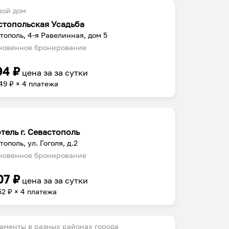
вой дом
стопольская Усадьба
тополь, 4-я Равелинная, дом 5
овенное бронирование
94
₽
цена за
за сутки
49
₽ × 4 платежа
тель г. Севастополь
ополь, ул. Гоголя, д.2
овенное бронирование
07
₽
цена за
за сутки
52
₽ × 4 платежа
аменты в разных районах города