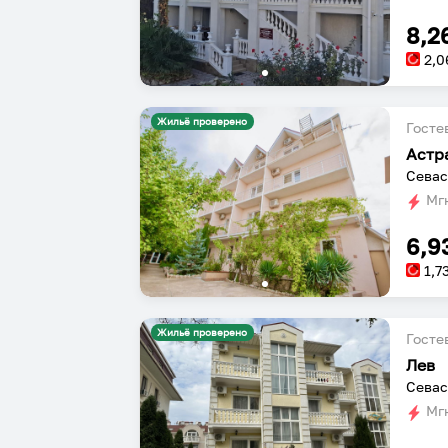
8,2
2,0
Жильё проверено
Госте
Астр
Севас
Мгн
6,9
1,7
Жильё проверено
Госте
Лев
Севас
Мгн