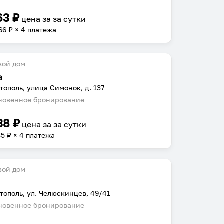
63
₽
цена за
за сутки
66
₽ × 4 платежа
вой дом
а
тополь, улица Симонок, д. 137
овенное бронирование
38
₽
цена за
за сутки
35
₽ × 4 платежа
вой дом
тополь, ул. Челюскинцев, 49/41
овенное бронирование