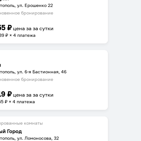
тополь, ул. Ерошенко 22
овенное бронирование
55
₽
цена за
за сутки
39
₽ × 4 платежа
м
тополь, ул. 6-я Бастионная, 46
овенное бронирование
19
₽
цена за
за сутки
55
₽ × 4 платежа
ированные комнаты
ый Город
тополь, ул. Ломоносова, 32