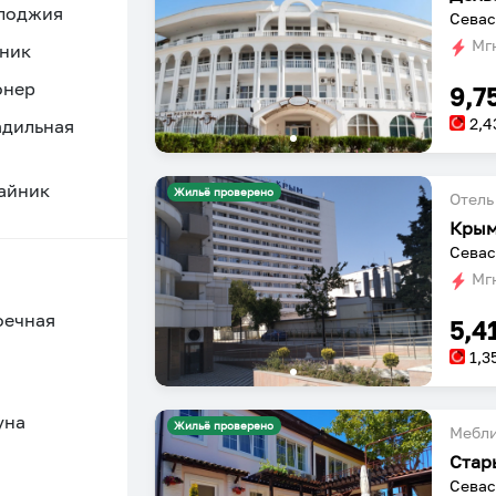
 лоджия
Севас
Мгн
ник
онер
9,7
2,4
адильная
айник
Жильё проверено
Отель
Кры
Севас
Мгн
оечная
5,4
1,3
уна
Жильё проверено
Мебл
Стар
Севас