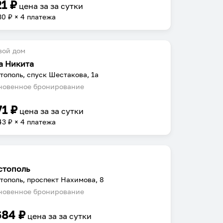
21
₽
цена за
за сутки
30
₽ × 4 платежа
вой дом
а Никита
тополь, спуск Шестакова, 1а
овенное бронирование
71
₽
цена за
за сутки
43
₽ × 4 платежа
стополь
тополь, проспект Нахимова, 8
овенное бронирование
684
₽
цена за
за сутки