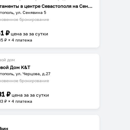
Апартаменты в центре Севастополя на Сенявина 5
тополь, ул. Сенявина 5
овенное бронирование
41
₽
цена за
за сутки
85
₽ × 4 платежа
вой дом
евой Дом K&T
тополь, ул. Черцова, д.27
овенное бронирование
31
₽
цена за
за сутки
33
₽ × 4 платежа
фин