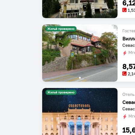
6,1
1,5
Жильё проверено
Госте
Вилл
Севас
Мгн
8,5
2,1
Жильё проверено
Отель
Сева
Севас
Мгн
15,