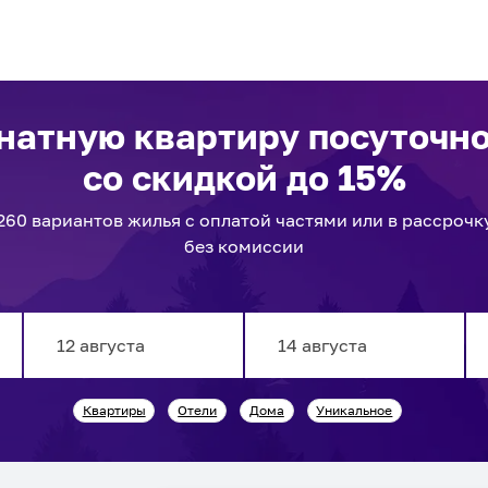
натную квартиру посуточн
со скидкой до 15%
260
вариантов
жилья с оплатой частями или в рассрочк
без комиссии
Navigate
Navigate
Квартиры
Отели
Дома
Уникальное
forward
backward
to
to
interact
interact