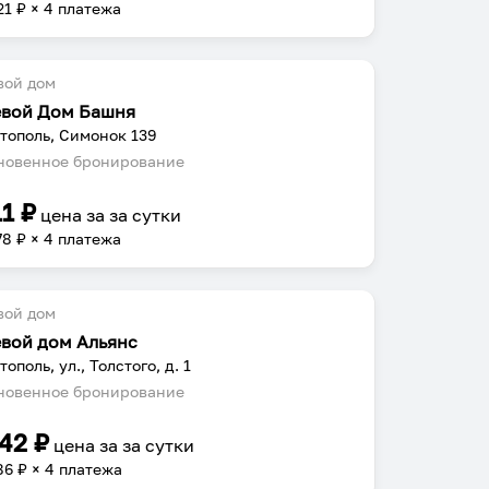
21
₽ × 4 платежа
вой дом
евой Дом Башня
тополь, Симонок 139
овенное бронирование
11
₽
цена за
за сутки
78
₽ × 4 платежа
вой дом
евой дом Альянс
ополь, ул., Толстого, д. 1
овенное бронирование
142
₽
цена за
за сутки
86
₽ × 4 платежа