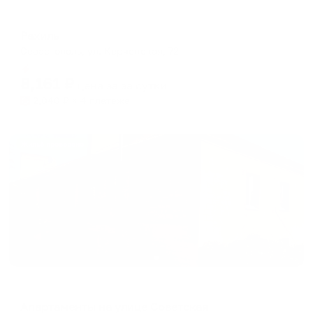
Мини-отель
Рахиль
Севастополь, ул. Керченская, 72
Мгновенное бронирование
8,161
₽
цена за
за сутки
2,040
₽ × 4 платежа
Жильё проверено
Апартаменты в разных районах города
Апартаменты на улице Советская