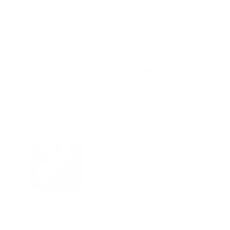
Отзывы после проживания
Станислав
5.00
Идеальные апартаменты, мы
с женой можем сказать с
уверенностью. По разным
городам катаемся, и не
только в России. Сервис на
Уютная
отличном уровне. Хозяин
частная
апартаментов доброй души
студия Salut!
человек, всегда можно
г Санкт-
Петербург
договориться, подскажет
что как и почему.
Рекомендуем на 100% и вам,