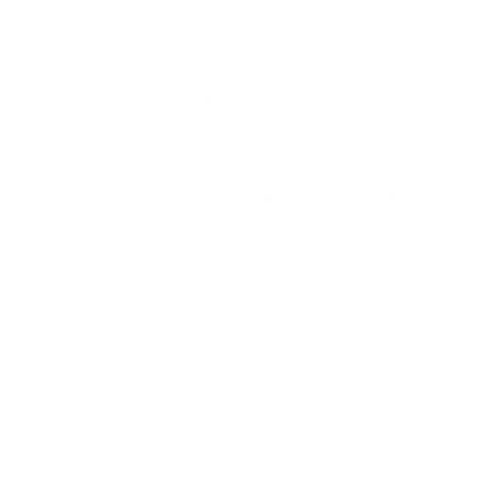
Студия
Однокомнатная
Двухкомнатная
Трехкомнатная
Большая
Маленькая
Квартира
Комната
Апартаменты
Дом
Номер
С кухней
С кухней
С детской кроваткой
С джакузи
С камином
С балконом
С парковкой
С сауной
С кондиционером
Со стиральной машиной
С посудомоечной машиной
С интернетом
С детьми
С животными
Без залога
На ночь
С отчетными документами