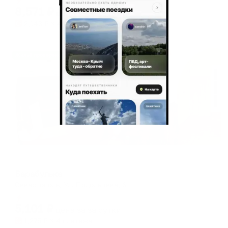
8,571
₽
цена за
за сутки
2,143
₽ × 4 платежа
Жильё проверено
Мини-отель
Барабулька
Севастополь, Ул. Подольцева, 6
Мгновенное бронирование
5,101
₽
цена за
за сутки
1,275
₽ × 4 платежа