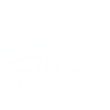
Гостевой дом
Лев
Севастополь, ул. Челюскинцев, 49/41
Мгновенное бронирование
6,121
₽
цена за
за сутки
1,530
₽ × 4 платежа
Жильё проверено
Отель
Дельфин
Севастополь, ул. Ерошенко 22