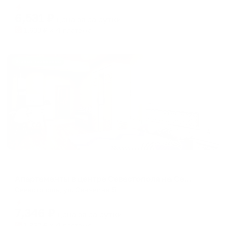
Мгновенное бронирование
changing
changing
6,531
₽
цена за
за сутки
dates.
dates.
1,633
₽ × 4 платежа
Жильё проверено
Апартаменты в разных районах города
Апартаменты в центре Севастополя на Сенявина 5
Севастополь, ул. Сенявина 5
Мгновенное бронирование
7,346
₽
цена за
за сутки
1,837
₽ × 4 платежа