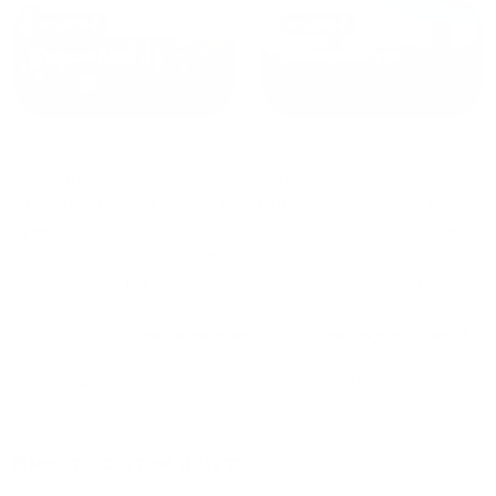
от
1970
₽
от
1345
₽
Краснодар
Екатеринбург
Квартиры в Севастополе
сдаются по средней
стоимости
3020
₽ за сутки, минимальная цена на
аренду квартиры посуточно
1208
₽, максимальная
стоимость
11390
₽, снять можно на ночь, сутки, 3
дня, неделю и т.д сравнение среди
260
объектов
.
Самые дешевые, ₽
Самые дорогие, ₽
1 спальня
1208
11390
Вместе с этим ищут: