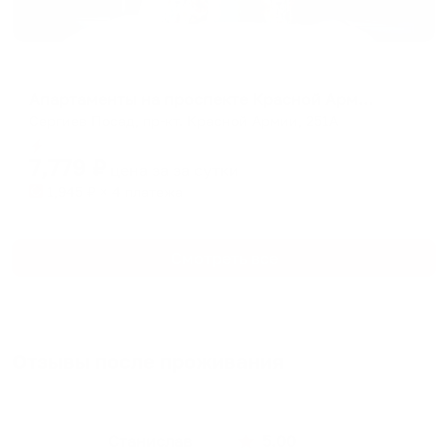
Апартаменты в разных районах города
Апартаменты на проспекте Красной Армии 251А
Сергиев Посад, пр-кт. Красной Армии, 251А
Мгновенное бронирование
7,779
₽
цена за
за сутки
1,945
₽ × 4 платежа
Смотреть все
Отзывы после проживания
Станислав
5.00