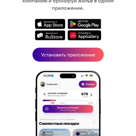
компанию и бронируй жильё в одном
приложении.
Отель
Павловъ (бывш. СергиевГрад)
Сергиев Посад, ул. 1 Рыбная, д.50/7
Установить приложение
Мгновенное бронирование
7,350
₽
цена за
за сутки
1,838
₽ × 4 платежа
Жильё проверено