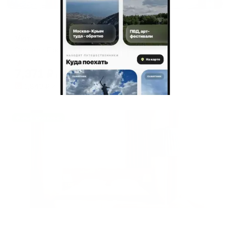
Отель
Уют
Сергиев Посад, Овражный пер., д. 5
Мгновенное бронирование
7,371
₽
цена за
за сутки
1,843
₽ × 4 платежа
Жильё проверено
Мини-отель