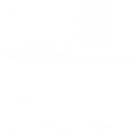
Жильё проверено
Апартаменты в разных районах города
Апартаменты Англия
Сергиев Посад, ул. Сергиевская, 13 к1
Мгновенное бронирование
9,182
₽
цена за
за сутки
2,296
₽ × 4 платежа
Жильё проверено