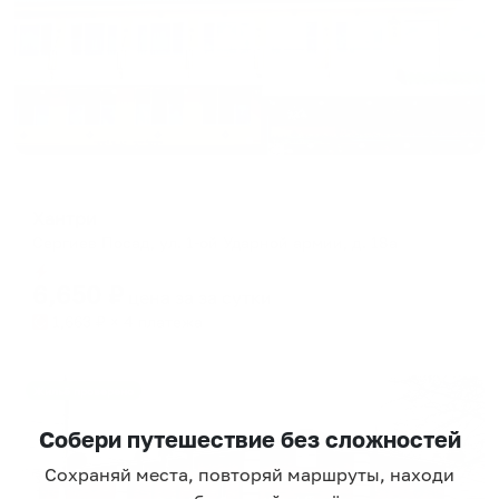
Гостевой дом
Хантри
Сергиев Посад, ул. 1-ой Ударной армии, д. 18а
Мгновенное бронирование
6,650
₽
цена за
за сутки
1,663
₽ × 4 платежа
Жильё проверено
Собери путешествие без сложностей
Сохраняй места, повторяй маршруты, находи