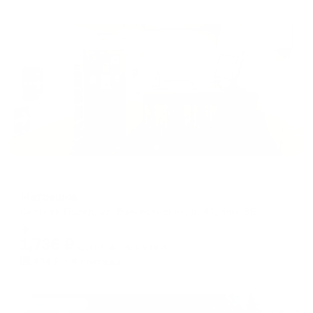
Жильё проверено
Хостел
Матрешка
Сергиев Посад, ул. Вознесенская, д. 46, пом. 8Б
Мгновенное бронирование
1,736
₽
цена за
за сутки
434
₽ × 4 платежа
Жильё проверено