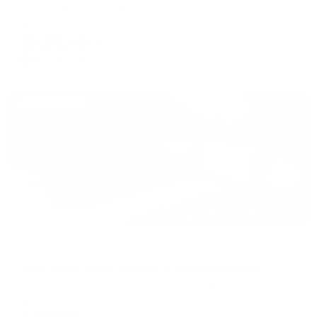
Сергиев Посад, ул. Кооперативная, д. 30А
Мгновенное бронирование
19,892
₽
цена за
за сутки
4,973
₽ × 4 платежа
Жильё проверено
Апартаменты в разных районах города
Апартаменты на улице 1-й Ударной Армии, 75
Сергиев Посад, улица 1-й Ударной Армии, 75
Мгновенное бронирование
4,694
₽