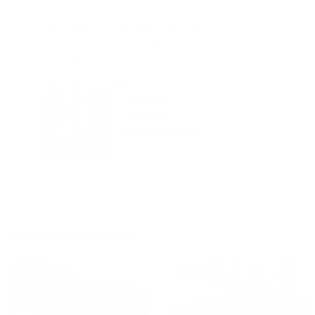
Идеальные апартаменты, мы
с женой можем сказать с
уверенностью. По разным
городам катаемся, и не
только в России. Сервис на
Уютная
отличном уровне. Хозяин
частная
апартаментов доброй души
студия Salut!
человек, всегда можно
г Санкт-
Петербург
договориться, подскажет
что как и почему.
Рекомендуем на 100% и вам,
и друзьям и сами будем
приезжать еще...
Куда поехать еще
от
1700
₽
от
1940
₽
Санкт-Петербург
Москва