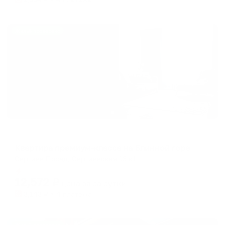
Жильё проверено
Апартаменты в разных районах города
Квартира премиум-класса на Блинной горе
Сергиев Посад, Сергиевская 13 к1
Мгновенное бронирование
12,572
₽
цена за
за сутки
3,143
₽ × 4 платежа