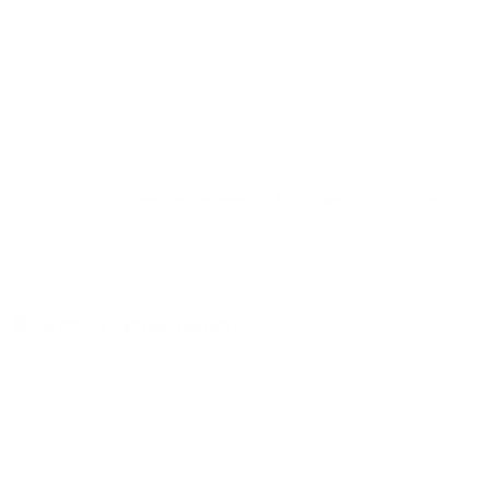
Квартиры на ночь в Сергиеве Посаде
сдаются по
средней стоимости
3810
₽ за сутки, минимальная
цена на аренду квартиры посуточно
1524
₽,
максимальная стоимость
17472
₽, снять можно на
ночь, сутки, 3 дня, неделю и т.д сравнение среди
210
объектов
.
Самые дешевые, ₽
Самые дорогие, ₽
1 спальня
1524
17472
Вместе с этим ищут:
Студия
Однокомнатная
Двухкомнатная
Трехкомнатная
Большая
Маленькая
Квартира
Комната
Апартаменты
Дом
Номер
С кухней
С кухней
С детской кроваткой
С джакузи
С камином
С балконом
С парковкой
С сауной
С кондиционером