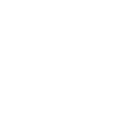
19,127
₽
цена за
за сутки
4,782
₽ × 4 платежа
Жильё проверено
Апартаменты в разных районах города
Апартаменты на Вознесенская 44
Сергиев Посад, ул. Вознесенская, 44
Мгновенное бронирование
9,833
₽
цена за
за сутки
2,458
₽ × 4 платежа