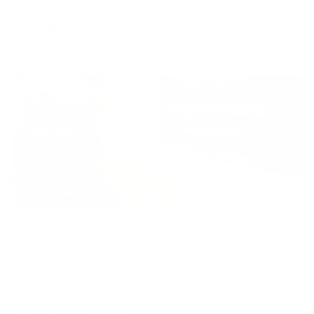
Мгновенное бронирование
changing
changing
5,228
₽
цена за
за сутки
dates.
dates.
1,307
₽ × 4 платежа
Жильё проверено
Мини-отель
Мамонтовъ
Сергиев Посад, ул. Кооперативная, 2
Мгновенное бронирование
7,856
₽
цена за
за сутки
1,964
₽ × 4 платежа