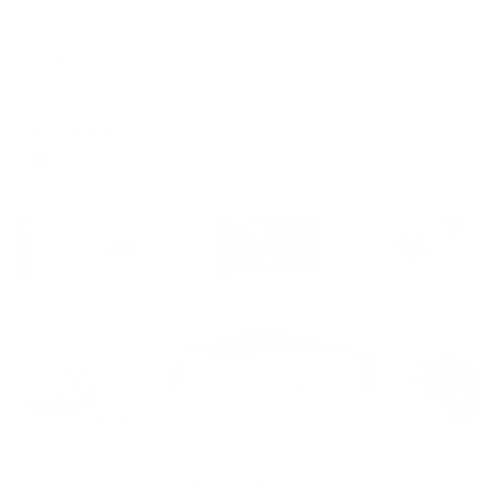
Апартаменты в разных районах города
7 снов
Сергиев Посад, Инженерная, 8
Мгновенное бронирование
9,159
₽
цена за
за сутки
2,290
₽ × 4 платежа
Жильё проверено
Меблированные комнаты
Four Lions House (Фор Лайонс Хаус)