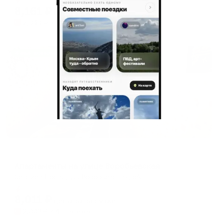
8,161
₽
цена за
за сутки
2,040
₽ × 4 платежа
Жильё проверено
Апартаменты в разных районах города
Апартаменты на улице Воробьевская
Сергиев Посад, ул. Воробьевская, 5А
Мгновенное бронирование
8,011
₽
цена за
за сутки
2,003
₽ × 4 платежа