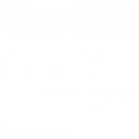
от
1970
₽
от
1345
₽
Краснодар
Екатеринбург
Квартиры в Сергиеве Посаде
сдаются по средней
стоимости
3585
₽ за сутки, минимальная цена на
аренду квартиры посуточно
1434
₽, максимальная
стоимость
13440
₽, снять можно на ночь, сутки, 3
дня, неделю и т.д сравнение среди
260
объектов
.
Самые дешевые, ₽
Самые дорогие, ₽
1 спальня
1434
13440
Вместе с этим ищут: