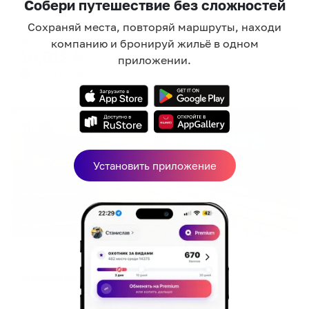
Собери путешествие без сложностей
Гостевой дом Шишкина
Сергиев Посад, ул. Пионерская, д.12
Сохраняй места, повторяй маршруты, находи
Мгновенное бронирование
компанию и бронируй жильё в одном
10,612
₽
цена за
за сутки
приложении.
2,653
₽ × 4 платежа
Жильё проверено
Установить приложение
Мини-отель
Мамонтовъ
Сергиев Посад, ул. Кооперативная, 2
Мгновенное бронирование