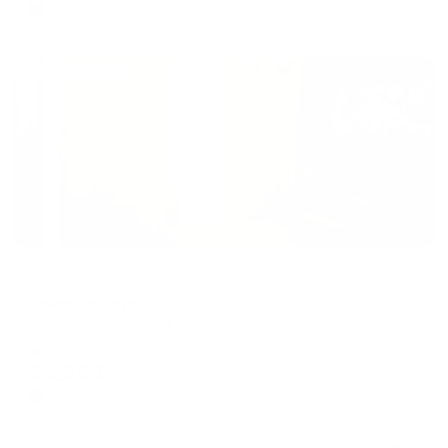
1,681
₽ × 4 платежа
Жильё проверено
Гостевой дом
Эсквайр Хаус
Сергиев Посад, ул. Глинки, д. 9
Мгновенное бронирование
5,228
₽
цена за
за сутки
1,307
₽ × 4 платежа