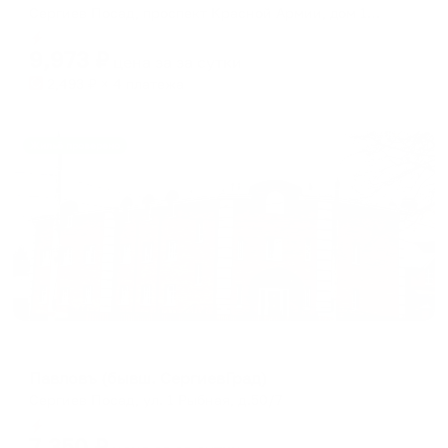
Сергиев Посад, проспект Красной Армии, дом 171
Мгновенное бронирование
9,973
₽
цена за
за сутки
2,493
₽ × 4 платежа
Жильё проверено
Отель
Павловъ (бывш. СергиевГрад)
Сергиев Посад, ул. 1 Рыбная, д.50/7
Мгновенное бронирование
7,350
₽