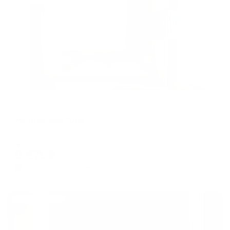
Жильё проверено
Мини-отель
На Блинной горе
Сергиев Посад, Вознесенская, 29
Мгновенное бронирование
9,871
₽
цена за
за сутки
2,468
₽ × 4 платежа
Жильё проверено