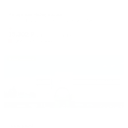
Мини-отель
Келарская Набережная
Сергиев Посад, пр-кт Красной Армии, 125
Мгновенное бронирование
15,302
₽
цена за
за сутки
3,826
₽ × 4 платежа
Жильё проверено
Отель
Посадский