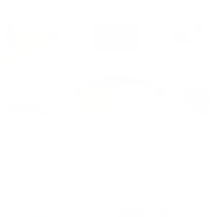
Жильё проверено
Меблированные комнаты
Four Lions House (Фор Лайонс Хаус)
Сергиев Посад, ул. Кооперативная, д. 30А
Мгновенное бронирование
9,947
₽
цена за
за сутки
2,487
₽ × 4 платежа