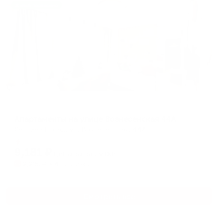
Жильё проверено
Апартаменты в разных районах города
Апартаменты на улице Вознесенская 44А
Сергиев Посад, ул. Вознесенская, 44А
Мгновенное бронирование
9,181
₽
цена за
за сутки
2,295
₽ × 4 платежа
Смотреть все