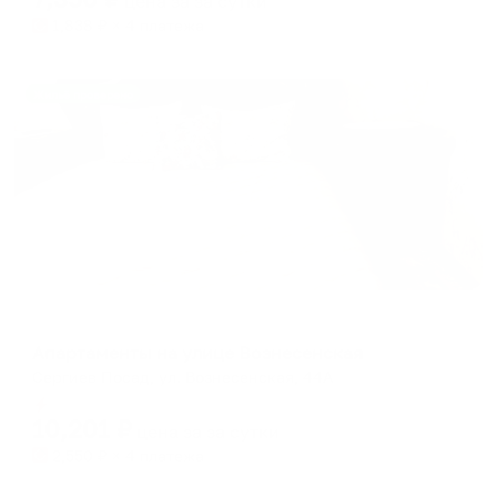
цена за
за сутки
1,838
₽ × 4 платежа
Жильё проверено
Апартаменты в разных районах города
Апартаменты на улице Вознесенская
Сергиев Посад, ул. Вознесенская, 44А
Мгновенное бронирование
10,201
₽
цена за
за сутки
2,550
₽ × 4 платежа