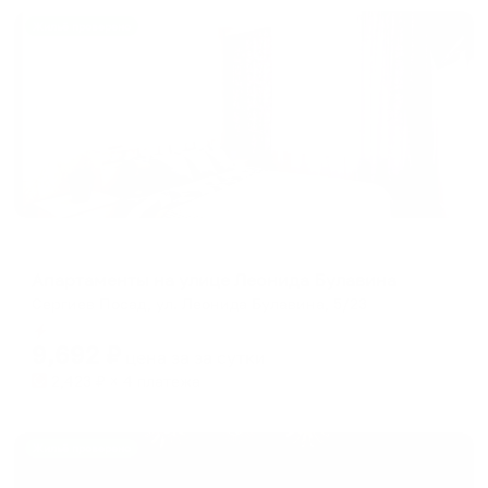
Жильё проверено
Апартаменты в разных районах города
Апартаменты на улице Леонида Булавина
Сергиев Посад, ул. Леонида Булавина, 5/23
Мгновенное бронирование
9,692
₽
цена за
за сутки
2,423
₽ × 4 платежа
Жильё проверено