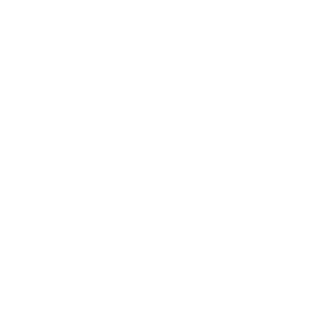
Студия
Однокомнатная
Двухкомнатная
Трехкомнатная
Большая
Маленькая
Квартира
Комната
Апартаменты
Дом
Номер
С кухней
С кухней
С детской кроваткой
С джакузи
С камином
С балконом
С парковкой
С сауной
С кондиционером
Со стиральной машиной
С посудомоечной машиной
С интернетом
С детьми
С животными
Без залога
На ночь
С отчетными документами