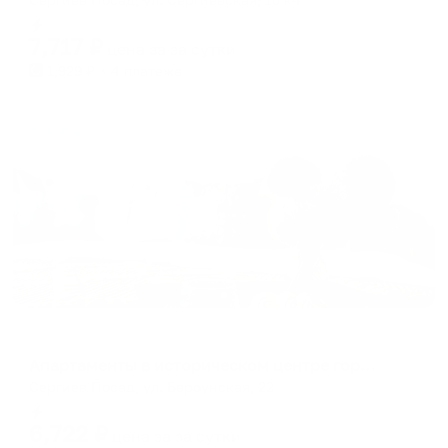
Мгновенное бронирование
7,717
₽
цена за
за сутки
1,929
₽ × 4 платежа
Жильё проверено
Апартаменты в разных районах города
Апартаменты в историческом центре города
Сергиев Посад, ул. Бероунская, 22
Мгновенное бронирование
6,722
₽
цена за
за сутки