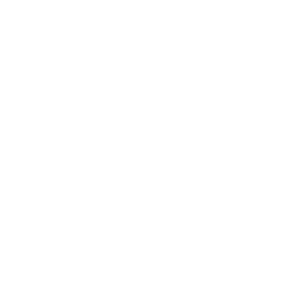
Отзывы после проживания
Станислав
5.00
Идеальные апартаменты, мы
с женой можем сказать с
уверенностью. По разным
городам катаемся, и не
только в России. Сервис на
Уютная
отличном уровне. Хозяин
частная
апартаментов доброй души
студия Salut!
человек, всегда можно
г Санкт-
Петербург
договориться, подскажет
что как и почему.
Рекомендуем на 100% и вам,