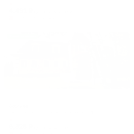
Мгновенное бронирование
changing
changing
4,491
₽
цена за
за сутки
dates.
dates.
1,123
₽ × 4 платежа
Жильё проверено
Отель
Сергиев
Сергиев Посад, пр. Красной Армии, 109
Мгновенное бронирование
6,325
₽
цена за
за сутки
1,581
₽ × 4 платежа