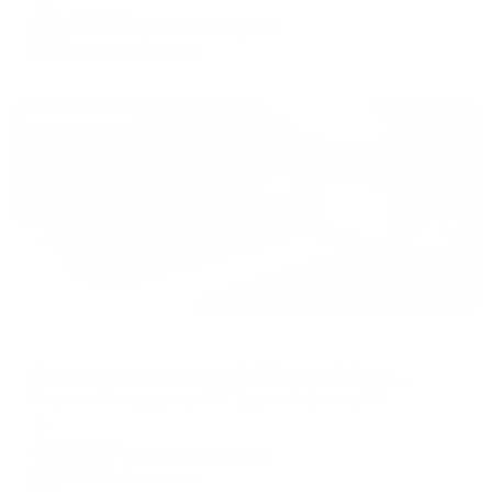
19,892
₽
цена за
за сутки
4,973
₽ × 4 платежа
Жильё проверено
Апартаменты в разных районах города
Апартаменты на улице 1-й Ударной Армии, 75
Сергиев Посад, улица 1-й Ударной Армии, 75
Мгновенное бронирование
4,694
₽
цена за
за сутки
1,174
₽ × 4 платежа