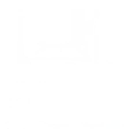
Жильё проверено
Мини-отель
На Блинной горе
Сергиев Посад, Вознесенская, 29
Мгновенное бронирование
9,871
₽
цена за
за сутки
2,468
₽ × 4 платежа
Жильё проверено