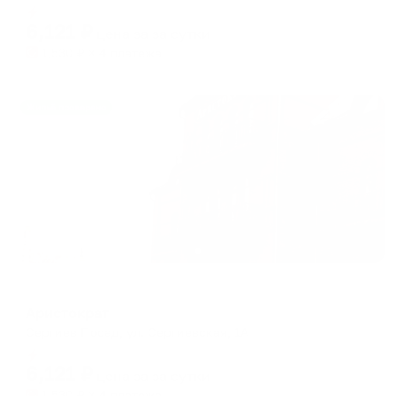
Мгновенное бронирование
changing
changing
6,121
₽
цена за
за сутки
dates.
dates.
1,530
₽ × 4 платежа
Жильё проверено
Отель
Аристократ
Сергиев Посад, ул. Сергиевская, 1А
Мгновенное бронирование
6,121
₽
цена за
за сутки
1,530
₽ × 4 платежа