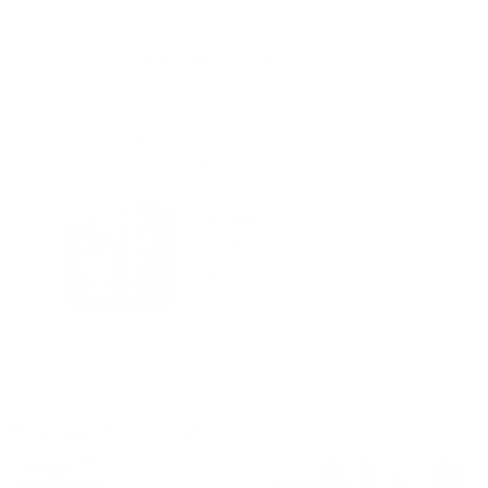
Станислав
5.00
Идеальные апартаменты, мы
с женой можем сказать с
уверенностью. По разным
городам катаемся, и не
только в России. Сервис на
Уютная
отличном уровне. Хозяин
частная
апартаментов доброй души
студия Salut!
человек, всегда можно
г Санкт-
Петербург
договориться, подскажет
что как и почему.
Рекомендуем на 100% и вам,
и друзьям и сами будем
приезжать еще...
Куда поехать еще