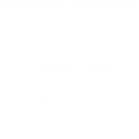
Дома в Сергиеве Посаде
сдаются по средней
стоимости
3585
₽ за сутки, минимальная цена на
аренду квартиры посуточно
1434
₽, максимальная
стоимость
17472
₽, снять можно на ночь, сутки, 3
дня, неделю и т.д сравнение среди
200
объектов
.
Самые дешевые, ₽
Самые дорогие, ₽
1 спальня
1434
17472
Вместе с этим ищут:
Студия
Однокомнатная
Двухкомнатная
Трехкомнатная
Большая
Маленькая
Квартира
Комната
Апартаменты
Дом
Номер
С кухней