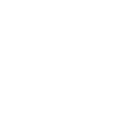
С кухней
С детской кроваткой
С джакузи
С камином
С балконом
С парковкой
С сауной
С кондиционером
Со стиральной машиной
С посудомоечной машиной
С интернетом
С детьми
С животными
Без залога
На ночь
С отчетными документами