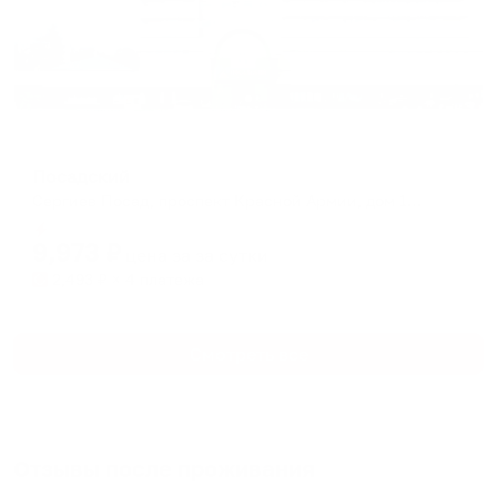
Отель
Посадский
Сергиев Посад, проспект Красной Армии, дом 171
Мгновенное бронирование
9,973
₽
цена за
за сутки
2,493
₽ × 4 платежа
Смотреть все
Отзывы после проживания