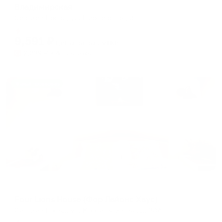
Владимирская
Сергиев Посад, ул. Пионерская, 3
Мгновенное бронирование
9,591
₽
цена за
за сутки
2,398
₽ × 4 платежа
Жильё проверено
Меблированные комнаты
Four Lions House (Фор Лайонс Хаус)
Сергиев Посад, ул. Кооперативная, д. 30А
Мгновенное бронирование