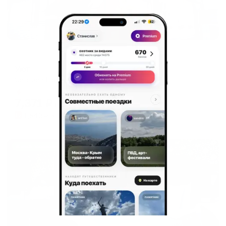
Отель
Уют
Сергиев Посад, Овражный пер., д. 5
Мгновенное бронирование
7,371
₽
цена за
за сутки
1,843
₽ × 4 платежа
Жильё проверено