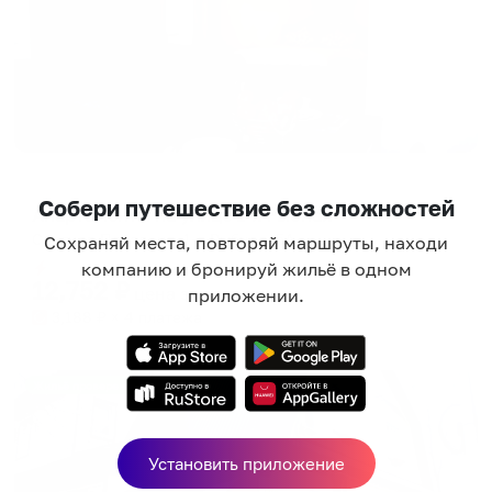
Апартаменты в разных районах города
Собери путешествие без сложностей
Апартаменты на улице 1-я Рыбная
Сергиев Посад, ул. 1-я Рыбная, 5А
Сохраняй места, повторяй маршруты, находи
Мгновенное бронирование
компанию и бронируй жильё в одном
12,752
₽
цена за
за сутки
приложении.
3,188
₽ × 4 платежа
Жильё проверено
Установить приложение