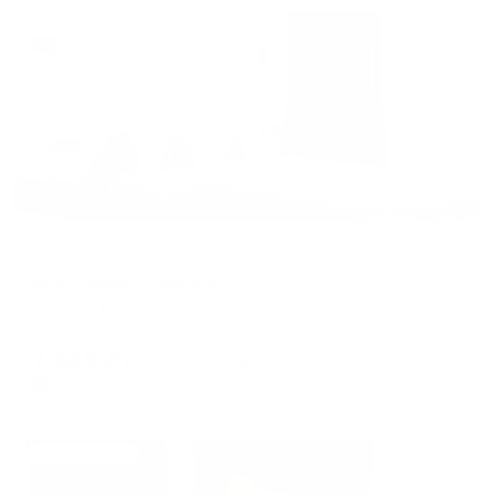
Жильё проверено
Апартаменты в разных районах города
Апартаменты Англия
Сергиев Посад, ул. Сергиевская, 13 к1
Мгновенное бронирование
7,346
₽
цена за
за сутки
1,837
₽ × 4 платежа
Жильё проверено