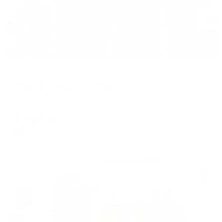
Отель
Павловъ (бывш. СергиевГрад)
Сергиев Посад, ул. 1 Рыбная, д.50/7
Мгновенное бронирование
7,350
₽
цена за
за сутки
1,838
₽ × 4 платежа
Жильё проверено