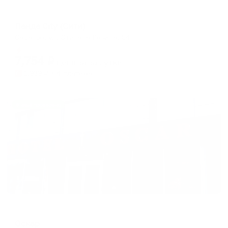
Отель
Панда City (Сити)
Саратов, ул. Степана Разина, 54
Мгновенное бронирование
7,754
₽
цена за
за сутки
1,939
₽ × 4 платежа
Жильё проверено
Отель
Оскар