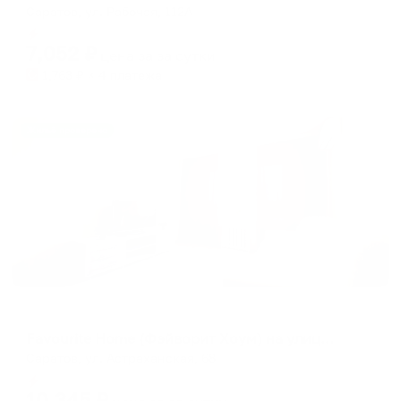
Саратов, ул. Рабочая, 112А
Мгновенное бронирование
7,052
₽
цена за
за сутки
1,763
₽ × 4 платежа
Жильё проверено
Апартаменты в разных районах города
Favourite Home (Фэйворит Хоум) на улице Астраханская
Саратов, ул. Астраханская, 68
Мгновенное бронирование
10,345
₽