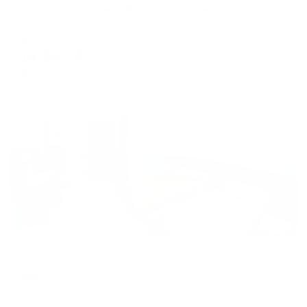
Огни Саратова на 10-м тупике имени Е.И. Пугачёва
Саратов, 10-й туп. имени Е.И. Пугачёва, 8
Мгновенное бронирование
14,282
₽
цена за
за сутки
3,571
₽ × 4 платежа
Жильё проверено
Мини-отель
Арс
Саратов, ул. Чернышевского, 135 Е
Мгновенное бронирование