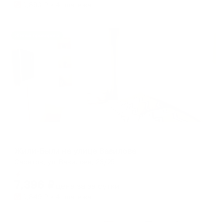
1,890
₽ × 4 платежа
Жильё проверено
Апартаменты в разных районах города
Жили-Были на улице Вавилова
Саратов, ул. Вавилова, 23/25
Мгновенное бронирование
7,396
₽
цена за
за сутки
1,849
₽ × 4 платежа