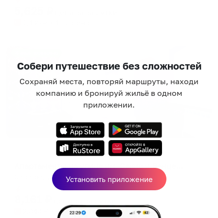
5,625
₽
цена за
за сутки
1,406
₽ × 4 платежа
Жильё проверено
Собери путешествие без сложностей
Сохраняй места, повторяй маршруты, находи
компанию и бронируй жильё в одном
приложении.
Апартаменты в разных районах города
Апартаменты на улице им. Сакко и Ванцетти 59
Саратов, ул. им. Сакко и Ванцетти, 59
Установить приложение
Мгновенное бронирование
8,161
₽
цена за
за сутки
2,040
₽ × 4 платежа