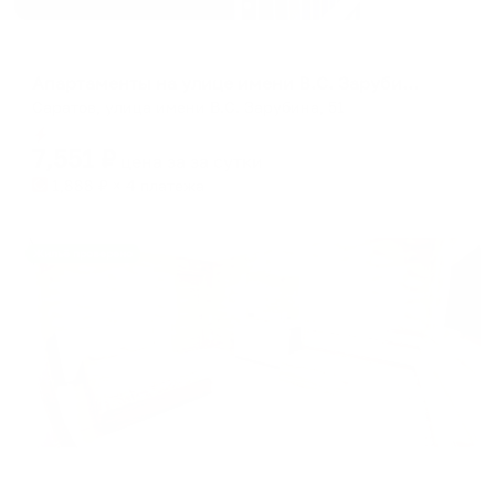
Апартаменты в разных районах города
Апартаменты на улице имени В.С. Зарубина, 51
Саратов, улица имени В.С. Зарубина, 51
Мгновенное бронирование
7,551
₽
цена за
за сутки
1,888
₽ × 4 платежа
Жильё проверено
Апартаменты в разных районах города