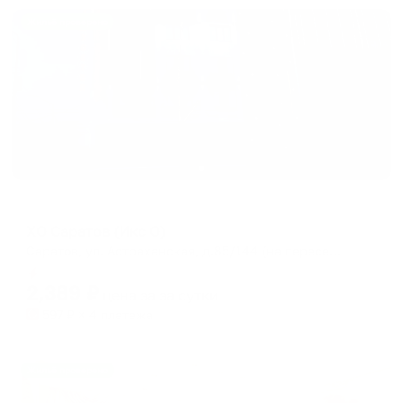
Жильё проверено
Отель
XO Саратов (Икс О)
Саратов, ул. Астраханская, д.85/144 (на пересечении улиц Астраханская и Кутякова)
Мгновенное бронирование
2,389
₽
цена за
за сутки
597
₽ × 4 платежа
Жильё проверено