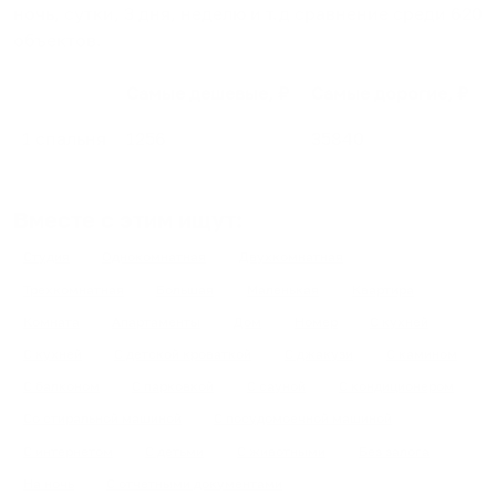
ночь, сутки, 3 дня, неделю и т.д сравнение среди
620
объектов
.
Самые дешевые, ₽
Самые дорогие, ₽
1 спальня
1256
35840
Вместе с этим ищут:
Студия
Однокомнатная
Двухкомнатная
Трехкомнатная
Большая
Маленькая
Квартира
Комната
Апартаменты
Дом
Номер
С кухней
С кухней
С детской кроваткой
С джакузи
С камином
С балконом
С парковкой
С сауной
С кондиционером
Со стиральной машиной
С посудомоечной машиной
С интернетом
С детьми
С животными
Без залога
На ночь
С отчетными документами