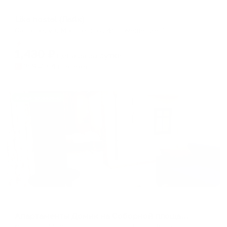
Хостел
Like hostel (Лайк)
Саратов, ул. Московская, 45 помещение 7
Мгновенное бронирование
1,430
₽
цена за
за сутки
358
₽ × 4 платежа
Жильё проверено
Апартаменты в разных районах города
Апартаменты Домик на Соборной площади 11
Саратов, 11, Соборная площадь, Липки, Волжский район, Саратов, городской округ Саратов, Саратовская область, Приволжский федеральный округ, 410000, Россия