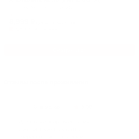
Апартаменты на улице Вольской, 2Д
Саратов, Вольская улица, 2Д
Мгновенное бронирование
8,999
₽
цена за
за сутки
2,250
₽ × 4 платежа
Смотреть все
Отзывы после проживания
Станислав
5.00
Идеальные апартаменты, мы
с женой можем сказать с
уверенностью. По разным