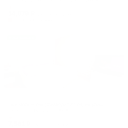
Мгновенное бронирование
14,079
₽
цена за
за сутки
3,520
₽ × 4 платежа
Жильё проверено
Апартаменты в разных районах города
Favourite Home (Фэйворит Хоум) на улице Мичурина
Саратов, ул. Мичурина, 18/68
Мгновенное бронирование
7,561
₽
цена за
за сутки