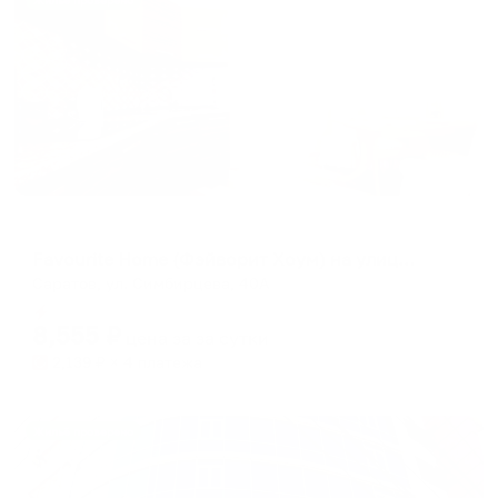
Жильё проверено
Апартаменты в разных районах города
Favourite Home (Фэйворит Хоум) на улице Симбирцева 40А
Саратов, ул. Симбирцева, 40А
Мгновенное бронирование
8,555
₽
цена за
за сутки
2,139
₽ × 4 платежа
Жильё проверено