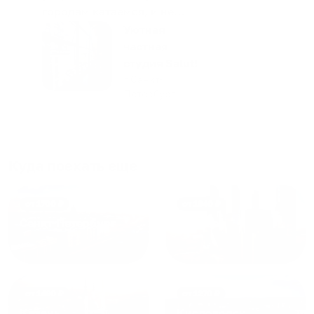
городам катаемся, и не
только в России. Сервис на
Уютная
отличном уровне. Хозяин
частная
апартаментов доброй души
студия Salut!
человек, всегда можно
г Санкт-
Петербург
договориться, подскажет
что как и почему.
Рекомендуем на 100% и вам,
и друзьям и сами будем
приезжать еще...
Куда поехать еще
от
1700
₽
от
1940
₽
Санкт-Петербург
Москва
от
1490
₽
от
1270
₽
Казань
Кисловодск