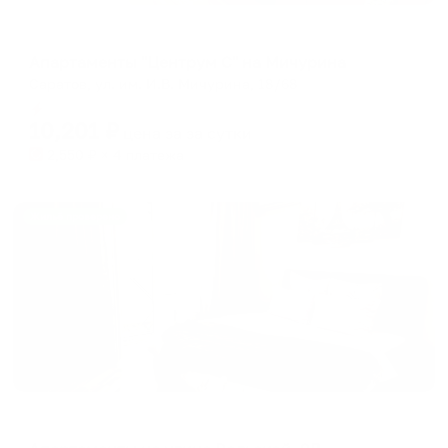
Апартаменты в разных районах города
Апартаменты "Центрум С" на Мичурина
Саратов, ул. им. И.В. Мичурина, 18/68
Мгновенное бронирование
10,201
₽
цена за
за сутки
2,550
₽ × 4 платежа
Жильё проверено
Апартаменты в разных районах города