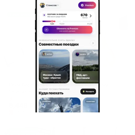
Жильё проверено
Апартаменты в разных районах города
Огни Саратова на улице имени И.В. Мичурина 18/68
Саратов, ул. имени И.В. Мичурина, 18/68
Мгновенное бронирование
8,448
₽
цена за
за сутки
2,112
₽ × 4 платежа
Жильё проверено