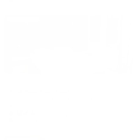
Жильё проверено
Гостевой дом
Royal Plaza (Роял Плаза)
Саратов, улица им Рахова В.Г., дом 243
Мгновенное бронирование
6,504
₽
цена за
за сутки
1,626
₽ × 4 платежа