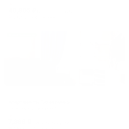
Мгновенное бронирование
changing
changing
40,805
₽
цена за
за сутки
dates.
dates.
10,201
₽ × 4 платежа
Жильё проверено
Апартаменты в разных районах города
Апартаменты Тихая гавань
Саратов, Ул. Пугачева 80
Мгновенное бронирование
7,396
₽
цена за
за сутки
1,849
₽ × 4 платежа