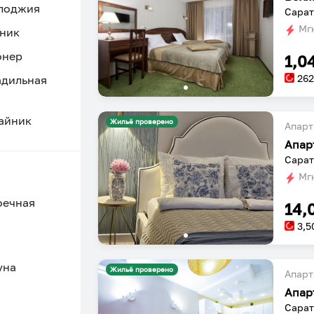
 лоджия
Сарат
Мгн
ник
онер
1,0
26
адильная
айник
Жильё проверено
Апарт
Сарат
Мгн
оечная
14,
3,5
уна
Жильё проверено
Апарт
Сарат