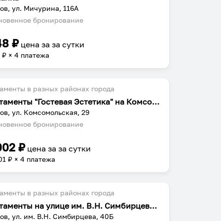
ов, ул. Мичурина, 116А
овенное бронирование
48
₽
цена за
за сутки
2
₽ × 4 платежа
аменты в разных районах города
Апартаменты "Гостевая Эстетика" на Комсомольской
ов, ул. Комсомольская, 29
овенное бронирование
002
₽
цена за
за сутки
01
₽ × 4 платежа
аменты в разных районах города
Апартаменты на улице им. В.Н. Симбирцева 40Б
ов, ул. им. В.Н. Симбирцева, 40Б