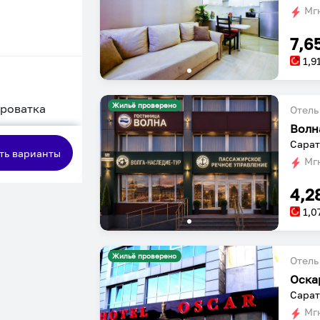
Мгн
7,6
1,9
Жильё проверено
кроватка
Отель
Волн
сная
Сарат
ть варианты
Мгн
4,2
1,0
Жильё проверено
Отель
Оска
Сарат
Мгн