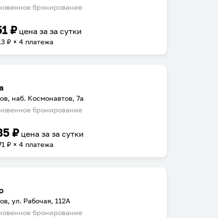
овенное бронирование
51
₽
цена за
за сутки
13
₽ × 4 платежа
а
ов, наб. Космонавтов, 7а
овенное бронирование
85
₽
цена за
за сутки
71
₽ × 4 платежа
р
ов, ул. Рабочая, 112А
овенное бронирование