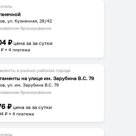
отель
узнечной
ов, ул. Кузнечная, 28/42
овенное бронирование
04
₽
цена за
за сутки
₽ × 4 платежа
аменты в разных районах города
таменты на улице им. Зарубина В.С. 79
ов, ул. им. Зарубина В.С. 79
овенное бронирование
76
₽
цена за
за сутки
94
₽ × 4 платежа
отель