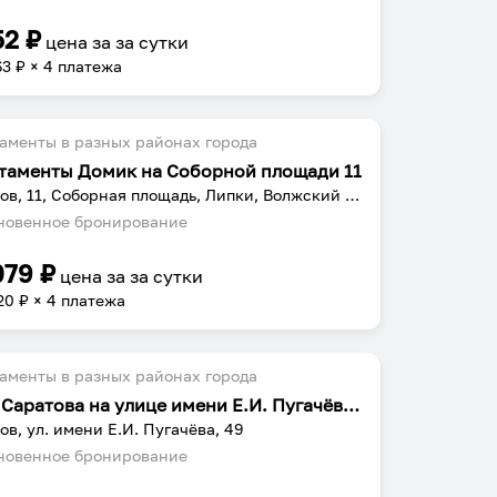
52
₽
цена за
за сутки
63
₽ × 4 платежа
аменты в разных районах города
таменты Домик на Соборной площади 11
Саратов, 11, Соборная площадь, Липки, Волжский район, Саратов, городской округ Саратов, Саратовская область, Приволжский федеральный округ, 410000, Россия
овенное бронирование
079
₽
цена за
за сутки
20
₽ × 4 платежа
аменты в разных районах города
Огни Саратова на улице имени Е.И. Пугачёва 49
ов, ул. имени Е.И. Пугачёва, 49
овенное бронирование