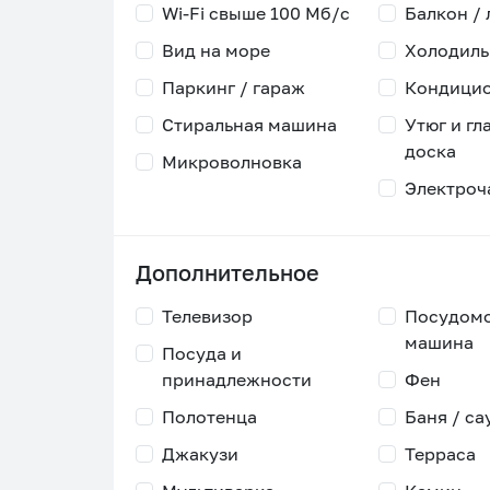
Wi-Fi свыше 100 Мб/с
Балкон /
Вид на море
Холодиль
Паркинг / гараж
Кондици
Стиральная машина
Утюг и гл
доска
Микроволновка
Электроч
Дополнительное
Телевизор
Посудом
машина
Посуда и
принадлежности
Фен
Полотенца
Баня / са
Джакузи
Терраса