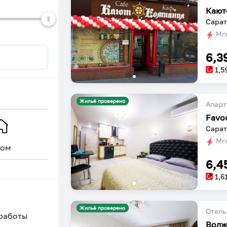
Кают
Сарат
Мгн
6,3
1,5
Жильё проверено
Апарт
Сарат
Мгн
ом
Уникальное
6,4
1,6
Жильё проверено
Отель
 работы
Волж