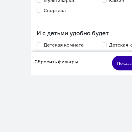
Мультиварка
Камин
Спортзал
И с детьми удобно будет
Детская комната
Детская 
Столик для
Двухъяру
Сбросить фильтры
кормления
кровать
Показа
Пеленальный стол
Игровая приставка