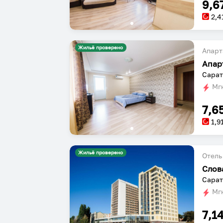
9,6
2,4
Жильё проверено
Апарт
Апарт
Сарат
Мгн
7,6
1,9
Жильё проверено
Отель
Слов
Сарат
Мгн
7,1