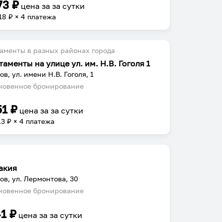
73
₽
цена за
за сутки
18
₽ × 4 платежа
аменты в разных районах города
аменты на улице ул. им. Н.В. Гоголя 1
ов, ул. имени Н.В. Гоголя, 1
овенное бронирование
51
₽
цена за
за сутки
13
₽ × 4 платежа
акия
ов, ул. Лермонтова, 30
овенное бронирование
41
₽
цена за
за сутки