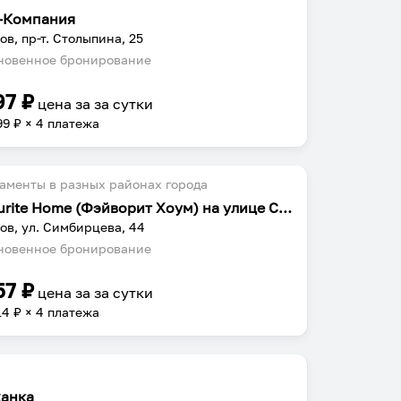
-Компания
ов, пр-т. Столыпина, 25
овенное бронирование
97
₽
цена за
за сутки
99
₽ × 4 платежа
аменты в разных районах города
Favourite Home (Фэйворит Хоум) на улице Симбирцева 44
ов, ул. Симбирцева, 44
овенное бронирование
57
₽
цена за
за сутки
14
₽ × 4 платежа
анка