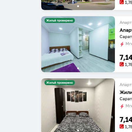
1,7
Жильё проверено
Апарт
Апар
Сарат
Мгн
7,1
1,7
Жильё проверено
Апарт
Жили
Сарат
Мгн
7,1
1,7