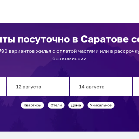
нты посуточно
в Саратове
с
790
вариантов
жилья с оплатой частями или в рассрочк
без комиссии
Navigate
Navigate
Квартиры
Отели
Дома
Уникальное
forward
backward
to
to
interact
interact
with
with
the
the