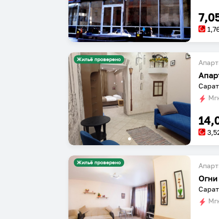
7,0
1,7
Жильё проверено
Апарт
Апар
Мгн
14,
3,5
Жильё проверено
Апарт
Сарат
Мгн