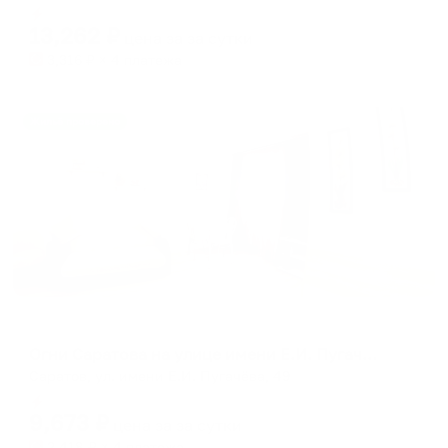
Мгновенное бронирование
changing
changing
13,262
₽
цена за
за сутки
dates.
dates.
3,316
₽ × 4 платежа
Жильё проверено
Апартаменты в разных районах города
Огни Саратова на улице имени Е.И. Пугачёва 49
Саратов, ул. имени Е.И. Пугачёва, 49
Мгновенное бронирование
9,673
₽
цена за
за сутки
2,418
₽ × 4 платежа