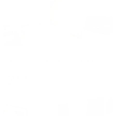
Жильё проверено
Апартаменты в разных районах города
Favourite Home (Фэйворит Хоум) на улице Мичурина
Саратов, ул. Мичурина, 18/68
Мгновенное бронирование
7,561
₽
цена за
за сутки
1,890
₽ × 4 платежа
Жильё проверено