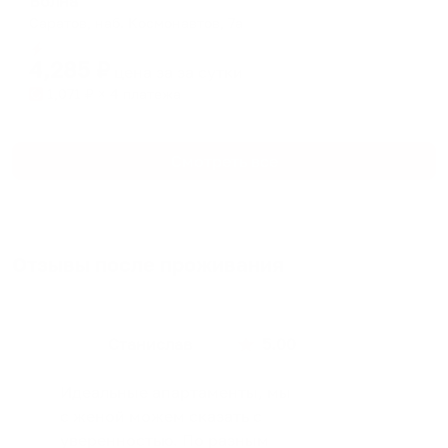
Волна
Саратов, наб. Космонавтов, 7а
Мгновенное бронирование
4,285
₽
цена за
за сутки
1,071
₽ × 4 платежа
Смотреть все
Отзывы после проживания
Станислав
5.00
Идеальные апартаменты, мы
с женой можем сказать с
уверенностью. По разным