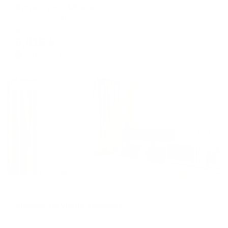
Бутик-отель Абсолют
Саратов, ул. Мясницкая, 128
Мгновенное бронирование
9,819
₽
цена за
за сутки
2,455
₽ × 4 платежа
Жильё проверено
Апартаменты в разных районах города
Элегант на улице Крайняя
Саратов, ул. Крайняя, 204
Мгновенное бронирование