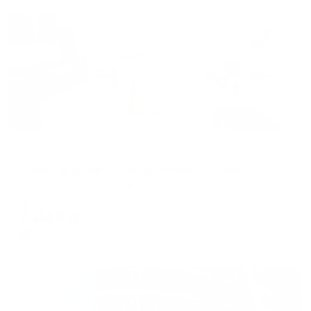
Жильё проверено
Апартаменты в разных районах города
Огни Саратова на улице имени И.В. Мичурина 55/61
Саратов, ул. имени И.В. Мичурина, 55/61
Мгновенное бронирование
8,448
₽
цена за
за сутки
2,112
₽ × 4 платежа
Жильё проверено