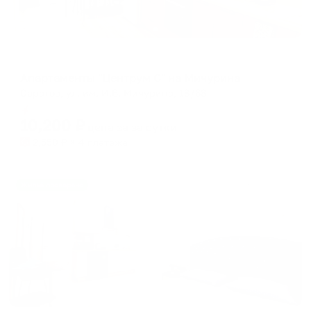
Апартаменты в разных районах города
Апартаменты "Центрум С" на Мичурина
Саратов, ул. им. И.В. Мичурина, 18/68
Мгновенное бронирование
10,200
₽
цена за
за сутки
2,550
₽ × 4 платежа
Жильё проверено