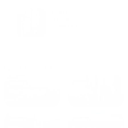
городам катаемся, и не
только в России. Сервис на
Уютная
отличном уровне. Хозяин
частная
апартаментов доброй души
студия Salut!
человек, всегда можно
г Санкт-
Петербург
договориться, подскажет
что как и почему.
Рекомендуем на 100% и вам,
и друзьям и сами будем
приезжать еще...
Куда поехать еще
от
1700
₽
от
1940
₽
Санкт-Петербург
Москва
от
1490
₽
от
1270
₽
Казань
Кисловодск