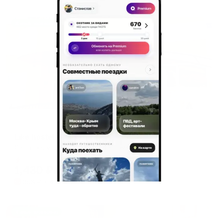
Жильё проверено
Хостел
Like hostel (Лайк)
Саратов, ул. Московская, 45 помещение 7
Мгновенное бронирование
1,430
₽
цена за
за сутки
358
₽ × 4 платежа
Жильё проверено