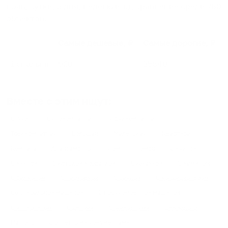
ночь, сутки, 3 дня, неделю и т.д сравнение среди
760
объектов
.
Самые дешевые, ₽
Самые дорогие, ₽
1 спальня
920
35840
Вместе с этим ищут:
Студия
Однокомнатная
Двухкомнатная
Трехкомнатная
Большая
Маленькая
Квартира
Комната
Апартаменты
Дом
Номер
С кухней
С кухней
С детской кроваткой
С джакузи
С камином
С балконом
С парковкой
С сауной
С кондиционером
Со стиральной машиной
С посудомоечной машиной
С интернетом
С детьми
С животными
Без залога
На ночь
С отчетными документами