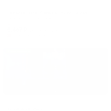
Апартаменты в разных районах города
Favourite Home (Фэйворит Хоум) на улице Симбирцева 44
Саратов, ул. Симбирцева, 44
Мгновенное бронирование
6,457
₽
цена за
за сутки
1,614
₽ × 4 платежа
Жильё проверено
Отель
XO Саратов (Икс О)