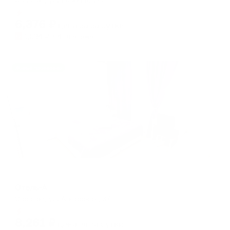
Мгновенное бронирование
6,376
₽
цена за
за сутки
1,594
₽ × 4 платежа
Жильё проверено
Мини-отель
Отель-А
Саратов, ул. Аткарская, 37
Мгновенное бронирование
8,261
₽
цена за
за сутки