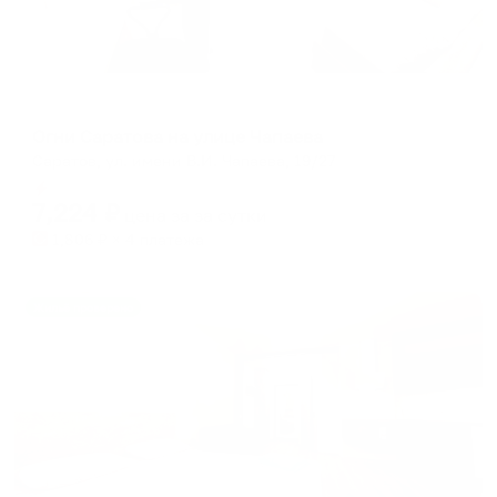
Апартаменты в разных районах города
Огни Саратова на улице Чапаева
Саратов, ул. имени В.И. Чапаева, 19/27
Мгновенное бронирование
7,224
₽
цена за
за сутки
1,806
₽ × 4 платежа
Жильё проверено