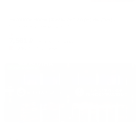
Апартаменты в разных районах города
Favourite Home (Фэйворит Хоум) на улице Симбирцева 40
Саратов, ул. Симбирцева, 40
Мгновенное бронирование
7,561
₽
цена за
за сутки
1,890
₽ × 4 платежа
Жильё проверено
Отель