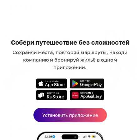
5,652
₽
цена за
за сутки
1,413
₽ × 4 платежа
Жильё проверено
Собери путешествие без сложностей
Сохраняй места, повторяй маршруты, находи
компанию и бронируй жильё в одном
приложении.
Гостевой дом
Гостевой дом Звезда
Саратов, ул. Валовая 94/1
Установить приложение
Мгновенное бронирование
5,356
₽
цена за
за сутки
1,339
₽ × 4 платежа