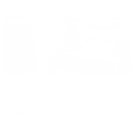
2,065
₽ × 4 платежа
Жильё проверено
Апартаменты в разных районах города
Апартаменты на улице Вольской, 2Д
Саратов, Вольская улица, 2Д
Мгновенное бронирование
9,128
₽
цена за
за сутки
2,282
₽ × 4 платежа