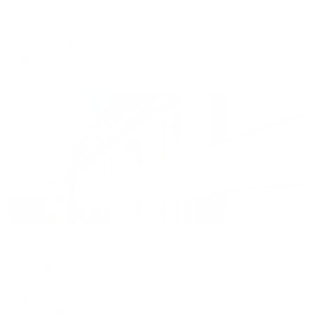
Саратов, ул. Астраханская, д.85/144 (на пересечении улиц Астраханская и Кутякова)
Мгновенное бронирование
2,389
₽
цена за
за сутки
597
₽ × 4 платежа
Жильё проверено
Мини-отель
Империал
Саратов, ул. Большая Горная, 146
Мгновенное бронирование
6,679
₽