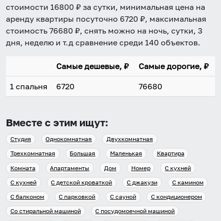
стоимости
16800
₽ за сутки, минимальная цена на
аренду квартиры посуточно
6720
₽, максимальная
стоимость
76680
₽, снять можно на ночь, сутки, 3
дня, неделю и т.д сравнение среди
140
объектов
.
Самые дешевые, ₽
Самые дорогие, ₽
1 спальня
6720
76680
Вместе с этим ищут:
Студия
Однокомнатная
Двухкомнатная
Трехкомнатная
Большая
Маленькая
Квартира
Комната
Апартаменты
Дом
Номер
С кухней
С кухней
С детской кроваткой
С джакузи
С камином
С балконом
С парковкой
С сауной
С кондиционером
Со стиральной машиной
С посудомоечной машиной