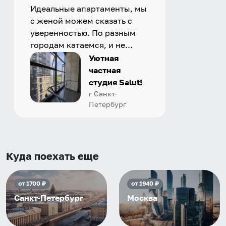
Идеальные апартаменты, мы
с женой можем сказать с
уверенностью. По разным
городам катаемся, и не
только в России. Сервис на
Уютная
отличном уровне. Хозяин
частная
апартаментов доброй души
студия Salut!
человек, всегда можно
г Санкт-
Петербург
договориться, подскажет
что как и почему.
Рекомендуем на 100% и вам,
и друзьям и сами будем
приезжать еще...
Куда поехать еще
от
1700
₽
от
1940
₽
Санкт-Петербург
Москва