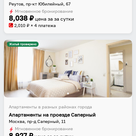
Реутов, пр-кт Юбилейный, 67
Мгновенное бронирование
8,038
₽
цена за
за сутки
2,010
₽ × 4 платежа
Жильё проверено
Апартаменты в разных районах города
Собери путешествие без сложностей
Апартаменты на проезде Саперный
Москва, пр-д Саперный, 11
Сохраняй места, повторяй маршруты, находи
Мгновенное бронирование
компанию и бронируй жильё в одном
8,927
₽