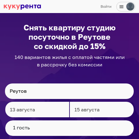
Войти
✕
Снять квартиру студию
посуточно
в Реутове
со скидкой до 15%
140
вариантов
жилья с оплатой частями или
в рассрочку без комиссии
Navigate
Navigate
forward
backward
to
to