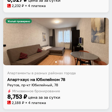
цена за
за сутки
приложении.
2,232
₽ × 4 платежа
Жильё проверено
Установить приложение
Апартаменты в разных районах города
Апарт-хаус на Юбилейном 78
Реутов, пр-кт Юбилейный, 78
Мгновенное бронирование
8,753
₽
цена за
за сутки
2,188
₽ × 4 платежа