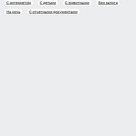
С интернетом
С детьми
С животными
Без залога
На ночь
С отчетными документами