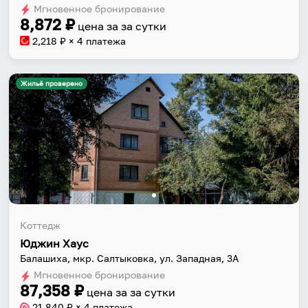
Мгновенное бронирование
changing
changing
8,872
₽
цена за
за сутки
dates.
dates.
2,218
₽ × 4 платежа
Жильё проверено
Коттедж
Юджин Хаус
Балашиха, мкр. Салтыковка, ул. Западная, 3А
Мгновенное бронирование
87,358
₽
цена за
за сутки
21,840
₽ × 4 платежа