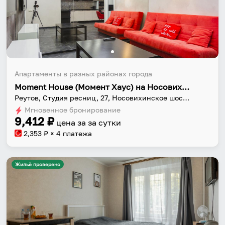
Апартаменты в разных районах города
Moment House (Момент Хаус) на Носовихинское шоссе27
Реутов, Студия ресниц, 27, Носовихинское шоссе, район Новокосино, Реутов, Москва, Центральный федеральный округ, 143962, Россия
Мгновенное бронирование
9,412
₽
цена за
за сутки
2,353
₽ × 4 платежа
Жильё проверено