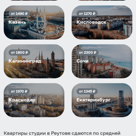
от
1490
₽
от
1270
₽
Казань
Кисловодск
от
1800
₽
от
2300
₽
Калининград
Сочи
от
1970
₽
от
1345
₽
Краснодар
Екатеринбург
Квартиры студии в Реутове
сдаются по средней