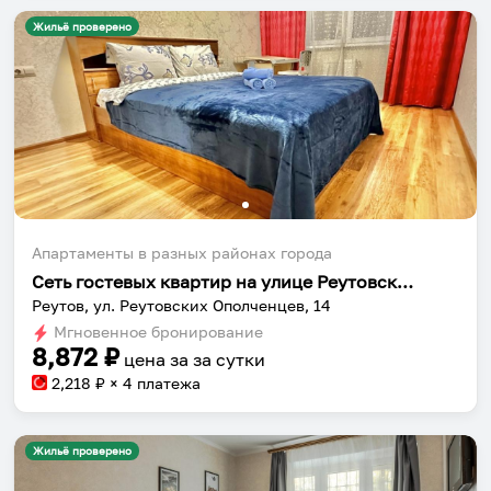
Жильё проверено
Апартаменты в разных районах города
Сеть гостевых квартир на улице Реутовских Ополченцев 14
Реутов, ул. Реутовских Ополченцев, 14
Мгновенное бронирование
8,872
₽
цена за
за сутки
2,218
₽ × 4 платежа
Жильё проверено