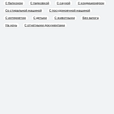
С балконом
С парковкой
С сауной
С кондиционером
Со стиральной машиной
С посудомоечной машиной
С интернетом
С детьми
С животными
Без залога
На ночь
С отчетными документами