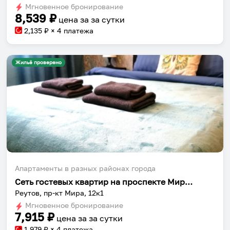
dates.
Мгновенное бронирование
dates.
8,539
₽
цена за
за сутки
2,135
₽ × 4 платежа
Жильё проверено
Апартаменты в разных районах города
Сеть гостевых квартир на проспекте Мира 12 корпус 1
Реутов, пр-кт Мира, 12к1
Мгновенное бронирование
7,915
₽
цена за
за сутки
1,979
₽ × 4 платежа