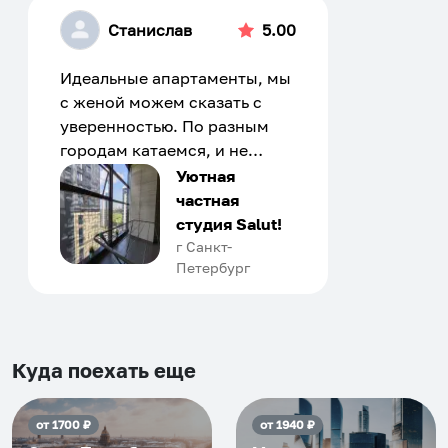
Станислав
5.00
Идеальные апартаменты, мы
с женой можем сказать с
уверенностью. По разным
городам катаемся, и не
только в России. Сервис на
Уютная
отличном уровне. Хозяин
частная
апартаментов доброй души
студия Salut!
человек, всегда можно
г Санкт-
Петербург
договориться, подскажет
что как и почему.
Рекомендуем на 100% и вам,
и друзьям и сами будем
приезжать еще...
Куда поехать еще
от
1700
₽
от
1940
₽