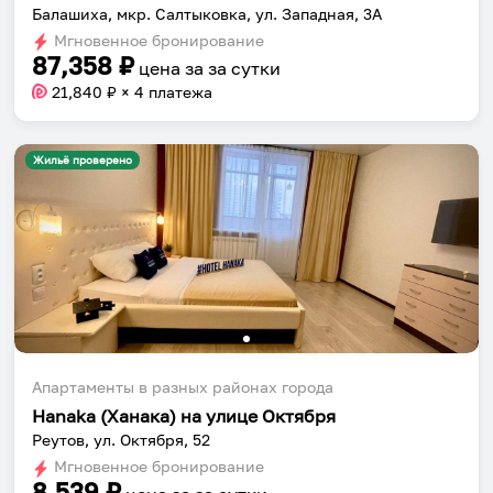
Балашиха, мкр. Салтыковка, ул. Западная, 3А
Мгновенное бронирование
87,358
₽
цена за
за сутки
21,840
₽ × 4 платежа
Жильё проверено
Собери путешествие без сложностей
Сохраняй места, повторяй маршруты, находи
компанию и бронируй жильё в одном
приложении.
Апартаменты в разных районах города
Hanaka (Ханака) на улице Октября
Установить приложение
Реутов, ул. Октября, 52
Мгновенное бронирование
8,539
₽