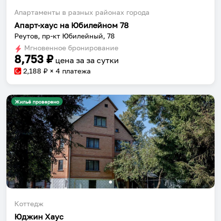
Апартаменты в разных районах города
Апарт-хаус на Юбилейном 78
Реутов, пр-кт Юбилейный, 78
Мгновенное бронирование
8,753
₽
цена за
за сутки
2,188
₽ × 4 платежа
Жильё проверено
Коттедж
Юджин Хаус