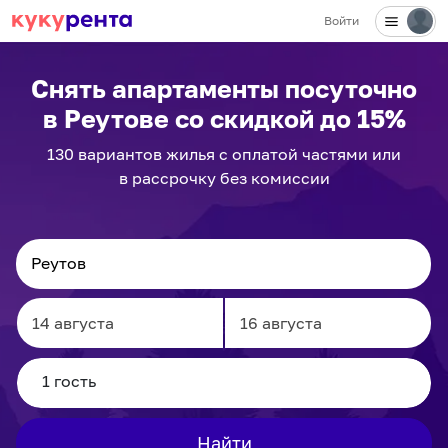
Войти
✕
Снять апартаменты посуточно
в Реутове
со скидкой до 15%
130
вариантов
жилья с оплатой частями или
в рассрочку без комиссии
Navigate
Navigate
forward
backward
to
to
interact
interact
Найти