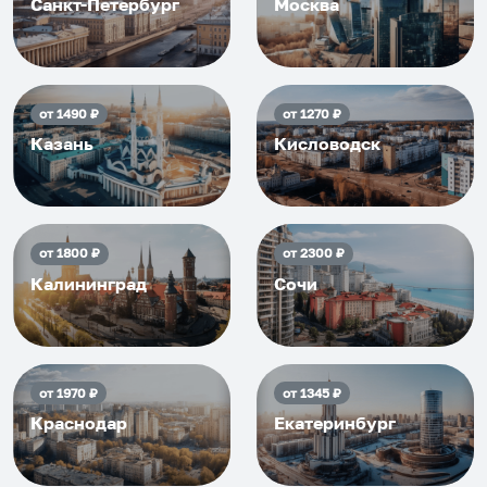
Санкт-Петербург
Москва
от
1490
₽
от
1270
₽
Казань
Кисловодск
от
1800
₽
от
2300
₽
Калининград
Сочи
от
1970
₽
от
1345
₽
Краснодар
Екатеринбург