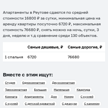
Апартаменты в Реутове
сдаются по средней
стоимости
16800
₽ за сутки, минимальная цена на
аренду квартиры посуточно
6720
₽, максимальная
стоимость
76680
₽, снять можно на ночь, сутки, 3
дня, неделю и т.д сравнение среди
130
объектов
.
Самые дешевые, ₽
Самые дорогие, ₽
1 спальня
6720
76680
Вместе с этим ищут:
Студия
Однокомнатная
Двухкомнатная
Трехкомнатная
Большая
Маленькая
Квартира
Комната
Апартаменты
Дом
Номер
С кухней
С кухней
С детской кроваткой
С джакузи
С камином