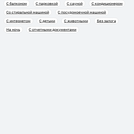
С балконом
С парковкой
С сауной
С кондиционером
Со стиральной машиной
С посудомоечной машиной
С интернетом
С детьми
С животными
Без залога
На ночь
С отчетными документами