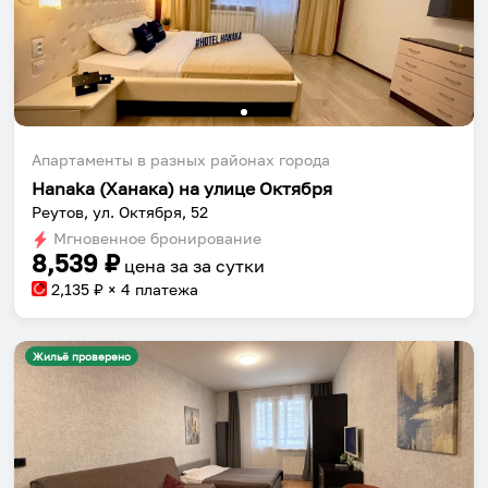
Апартаменты в разных районах города
Hanaka (Ханака) на улице Октября
Реутов, ул. Октября, 52
Мгновенное бронирование
8,539
₽
цена за
за сутки
2,135
₽ × 4 платежа
Жильё проверено