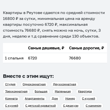
Квартиры в Реутове
сдаются по средней стоимости
16800
₽ за сутки, минимальная цена на аренду
квартиры посуточно
6720
₽, максимальная
стоимость
76680
₽, снять можно на ночь, сутки, 3
дня, неделю и т.д сравнение среди
130
объектов
.
Самые дешевые, ₽
Самые дорогие, ₽
1 спальня
6720
76680
Вместе с этим ищут:
Студия
Однокомнатная
Двухкомнатная
Трехкомнатная
Большая
Маленькая
Квартира
Комната
Апартаменты
Дом
Номер
С кухней
С кухней
С детской кроваткой
С джакузи
С камином