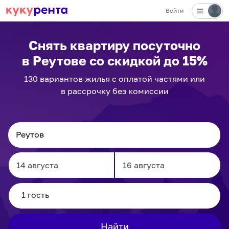
Войти
✕
Снять квартиру посуточно
в Реутове
со скидкой до 15%
130
вариантов
жилья с оплатой частями или
в рассрочку без комиссии
Navigate
Navigate
forward
backward
to
to
interact
interact
Найти