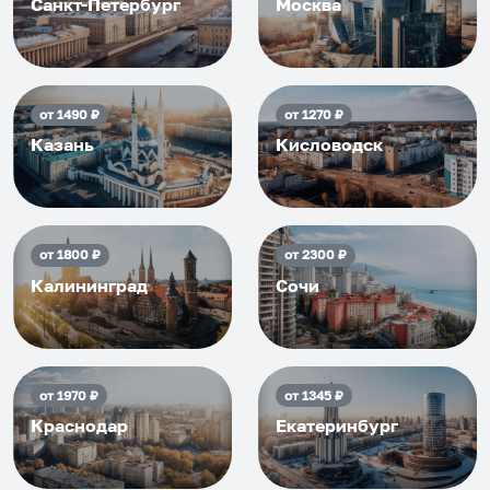
Санкт-Петербург
Москва
от
1490
₽
от
1270
₽
Казань
Кисловодск
от
1800
₽
от
2300
₽
Калининград
Сочи
от
1970
₽
от
1345
₽
Краснодар
Екатеринбург