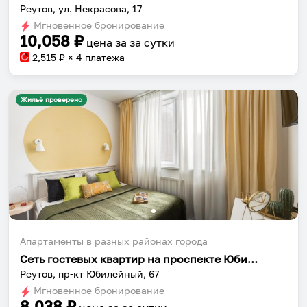
Реутов, ул. Некрасова, 17
Мгновенное бронирование
10,058
₽
цена за
за сутки
2,515
₽ × 4 платежа
Жильё проверено
Собери путешествие без сложностей
Сохраняй места, повторяй маршруты, находи
компанию и бронируй жильё в одном
приложении.
Апартаменты в разных районах города
Сеть гостевых квартир на проспекте Юбилейный 67
Установить приложение
Реутов, пр-кт Юбилейный, 67
Мгновенное бронирование
8,038
₽