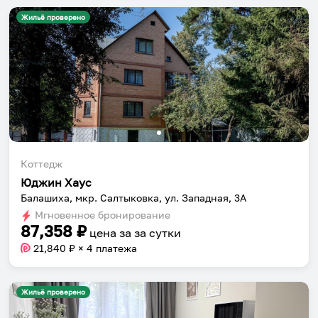
Жильё проверено
Коттедж
Юджин Хаус
Балашиха, мкр. Салтыковка, ул. Западная, 3А
Мгновенное бронирование
87,358
₽
цена за
за сутки
21,840
₽ × 4 платежа
Жильё проверено