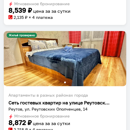
dates.
Мгновенное бронирование
dates.
8,539
₽
цена за
за сутки
2,135
₽ × 4 платежа
Жильё проверено
Апартаменты в разных районах города
Сеть гостевых квартир на улице Реутовских Ополченцев 14
Реутов, ул. Реутовских Ополченцев, 14
Мгновенное бронирование
8,872
₽
цена за
за сутки
2,218
₽ × 4 платежа