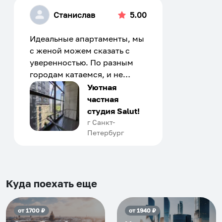
Станислав
5.00
Идеальные апартаменты, мы
с женой можем сказать с
уверенностью. По разным
городам катаемся, и не
только в России. Сервис на
Уютная
отличном уровне. Хозяин
частная
апартаментов доброй души
студия Salut!
человек, всегда можно
г Санкт-
Петербург
договориться, подскажет
что как и почему.
Рекомендуем на 100% и вам,
и друзьям и сами будем
приезжать еще...
Куда поехать еще
от
1700
₽
от
1940
₽