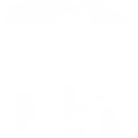
Апартаменты в разных районах города
Апарт-хаус на Юбилейном 78
Реутов, пр-кт Юбилейный, 78
Мгновенное бронирование
8,753
₽
цена за
за сутки
2,188
₽ × 4 платежа
Жильё проверено