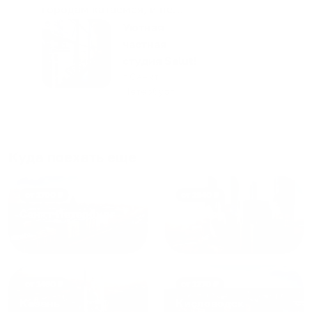
городам катаемся, и не
только в России. Сервис на
Уютная
отличном уровне. Хозяин
частная
апартаментов доброй души
студия Salut!
человек, всегда можно
г Санкт-
Петербург
договориться, подскажет
что как и почему.
Рекомендуем на 100% и вам,
и друзьям и сами будем
Куда поехать еще
приезжать еще...
от
1700
₽
от
1940
₽
Санкт-Петербург
Москва
от
1490
₽
от
1270
₽
Казань
Кисловодск