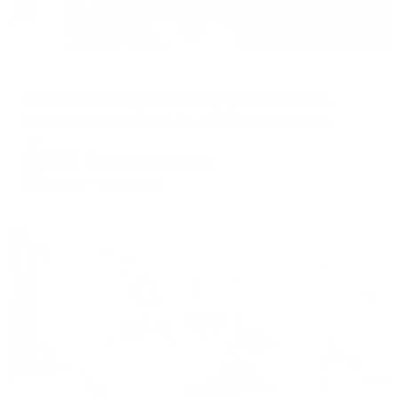
Апартаменты в разных районах города
Moment House (Момент Хаус) на Носовихинское шоссе27
Реутов, Студия ресниц, 27, Носовихинское шоссе, район Новокосино, Реутов, Москва, Центральный федеральный округ, 143962, Россия
Мгновенное бронирование
9,166
₽
цена за
за сутки
2,292
₽ × 4 платежа
Жильё проверено