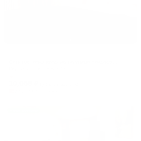
Апартаменты в разных районах города
Сеть гостевых квартир на улице Некрасова 17
Реутов, ул. Некрасова, 17
Мгновенное бронирование
10,058
₽
цена за
за сутки
2,515
₽ × 4 платежа
Жильё проверено