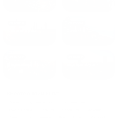
от
1800
₽
от
2300
₽
Калининград
Сочи
от
1970
₽
от
1345
₽
Краснодар
Екатеринбург
Вместе с этим ищут:
Студия
Однокомнатная
Двухкомнатная
Трехкомнатная
Большая
Маленькая
Квартира
Комната
Апартаменты
Дом
Номер
С кухней