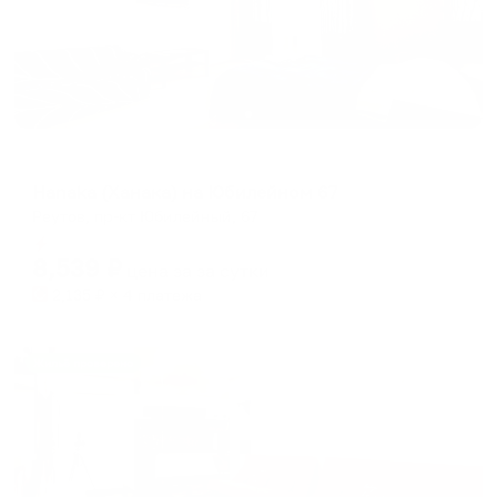
Апартаменты в разных районах города
Hanaka (Ханака) на Юбилейном 67
Реутов, пр-кт Юбилейный, 67
Мгновенное бронирование
8,539
₽
цена за
за сутки
2,135
₽ × 4 платежа
Жильё проверено