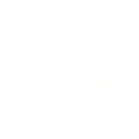
Апартаменты в разных районах города
Апартаменты на проезде Саперный
Москва, пр-д Саперный, 11
Мгновенное бронирование
9,060
₽
цена за
за сутки
2,265
₽ × 4 платежа
Жильё проверено
Апартаменты в разных районах города
Сеть гостевых квартир на проезде Садовый 9