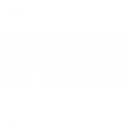
Мгновенное бронирование
changing
changing
7,915
₽
цена за
за сутки
dates.
dates.
1,979
₽ × 4 платежа
Жильё проверено
Коттедж
Юджин Хаус
Балашиха, мкр. Салтыковка, ул. Западная, 3А
Мгновенное бронирование
87,358
₽
цена за
за сутки
21,840
₽ × 4 платежа