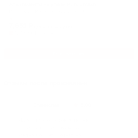
Апартаменты на улице Молостовых
Москва, ул. Молостовых, 11, корп.3
Мгновенное бронирование
7,651
₽
цена за
за сутки
1,913
₽ × 4 платежа
Смотреть все
Отзывы после проживания
Станислав
5.00
Идеальные апартаменты, мы
с женой можем сказать с
уверенностью. По разным