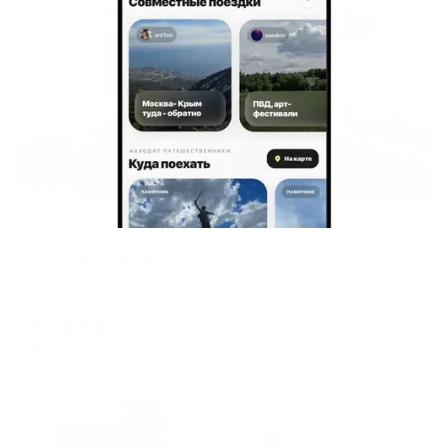
Жильё проверено
Отель
Проспект Мира
Реутов, пр-кт Мира, д. 36А
Мгновенное бронирование
9,164
₽
цена за
за сутки
2,291
₽ × 4 платежа
Жильё проверено