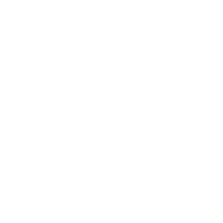
С кухней
С детской кроваткой
С джакузи
С камином
С балконом
С парковкой
С сауной
С кондиционером
Со стиральной машиной
С посудомоечной машиной
С интернетом
С детьми
С животными
Без залога
На ночь
С отчетными документами