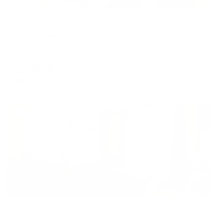
Апартаменты в разных районах города
Апартаменты на шоссе Энтузиастов 96к3
Москва, ш. Энтузиастов, д. 96к3
Мгновенное бронирование
8,059
₽
цена за
за сутки
2,015
₽ × 4 платежа
Жильё проверено
Апартаменты в разных районах города