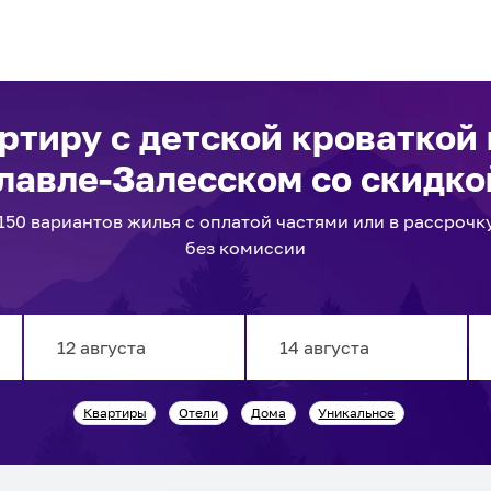
ртиру с детской кроваткой
лавле-Залесском
со скидко
150
вариантов
жилья с оплатой частями или в рассрочк
без комиссии
Navigate
Navigate
Квартиры
Отели
Дома
Уникальное
forward
backward
to
to
interact
interact