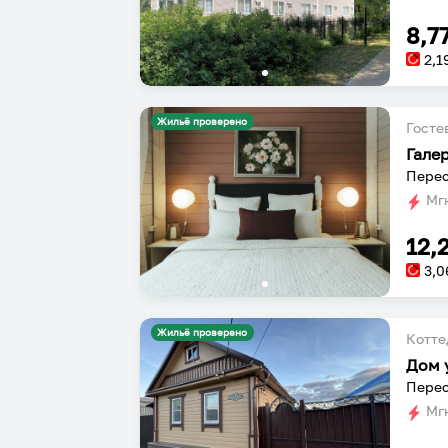
8,7
2,1
Жильё проверено
Госте
Гале
Перес
Мгн
12,
3,0
Жильё проверено
Котт
Дом 
Перес
Мгн