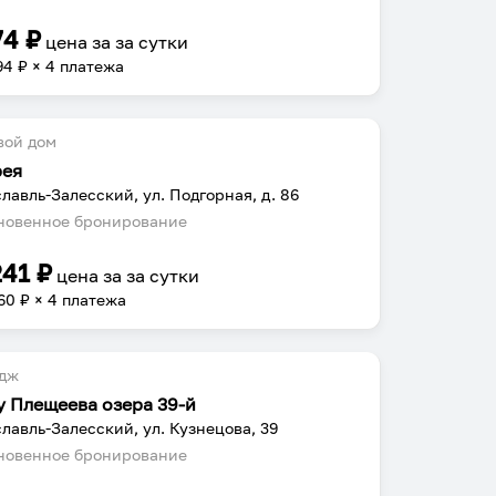
74
₽
цена за
за сутки
94
₽ × 4 платежа
вой дом
рея
лавль-Залесский, ул. Подгорная, д. 86
овенное бронирование
241
₽
цена за
за сутки
60
₽ × 4 платежа
едж
у Плещеева озера 39-й
лавль-Залесский, ул. Кузнецова, 39
овенное бронирование