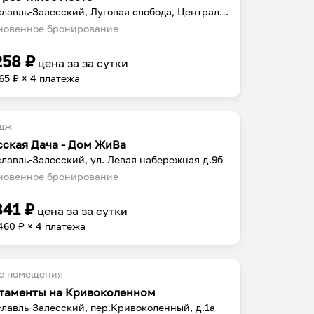
Переславль-Залесский, Луговая слобода, Центральная ул., 34
овенное бронирование
258
₽
цена за
за сутки
65
₽ × 4 платежа
едж
сская Дача - Дом ЖиВа
лавль-Залесский, ул. Левая набережная д.9б
овенное бронирование
841
₽
цена за
за сутки
460
₽ × 4 платежа
е помещения
таменты на Кривоколенном
лавль-Залесский, пер.Кривоколенный, д.1а