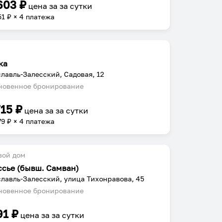
603
₽
цена за
за сутки
51
₽ × 4 платежа
ка
лавль-Залесский, Садовая, 12
овенное бронирование
715
₽
цена за
за сутки
79
₽ × 4 платежа
вой дом
ссье (бывш. Самван)
лавль-Залесский, улица Тихонравова, 45
овенное бронирование
91
₽
цена за
за сутки