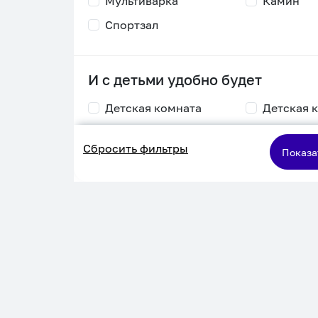
Мультиварка
Камин
Спортзал
И с детьми удобно будет
Детская комната
Детская 
Столик для
Двухъяру
Сбросить фильтры
кормления
кровать
Показа
Пеленальный стол
Игровая приставка