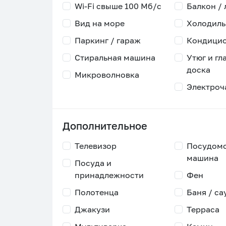
Wi-Fi свыше 100 Мб/с
Балкон /
Вид на море
Холодиль
Паркинг / гараж
Кондици
Стиральная машина
Утюг и гл
доска
Микроволновка
Электроч
Дополнительное
Телевизор
Посудом
машина
Посуда и
принадлежности
Фен
Полотенца
Баня / са
Джакузи
Терраса