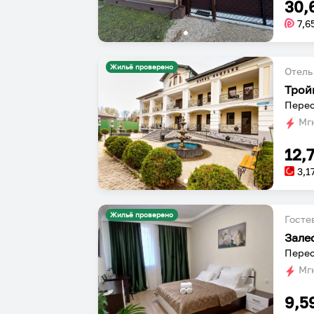
30,
7,6
Жильё проверено
Отель
Трой
Перес
Мгн
12,
3,1
Жильё проверено
Госте
Зале
Перес
Мгн
9,5