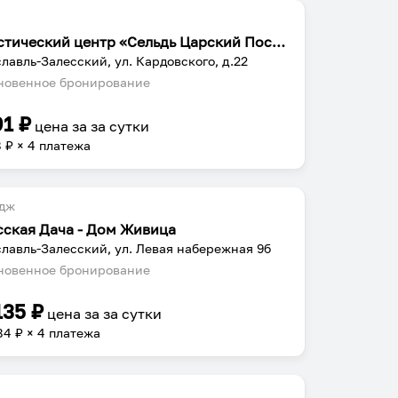
Туристический центр «Сельдь Царский Посол»
лавль-Залесский, ул. Кардовского, д.22
овенное бронирование
91
₽
цена за
за сутки
8
₽ × 4 платежа
едж
сская Дача - Дом Живица
лавль-Залесский, ул. Левая набережная 9б
овенное бронирование
135
₽
цена за
за сутки
84
₽ × 4 платежа