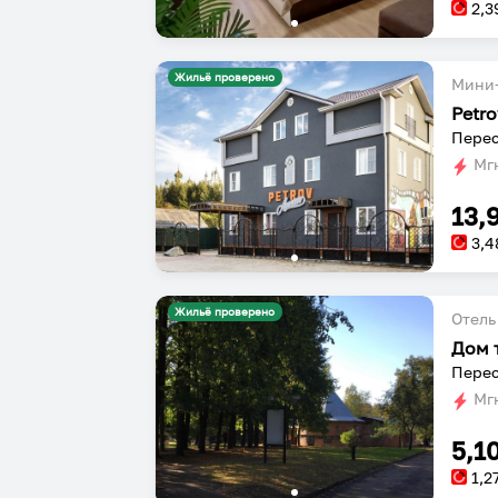
2,3
Жильё проверено
Мини-
Petr
Перес
Мгн
13,
3,4
Жильё проверено
Отель
Дом 
Перес
Мгн
5,1
1,2