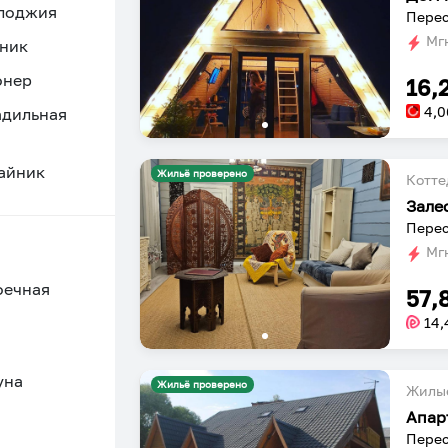
 лоджия
Мгн
ник
онер
16,
4,0
адильная
айник
Жильё проверено
Котт
Зале
Перес
Мгн
оечная
57,
14,
уна
Жильё проверено
Жилы
Апар
Перес