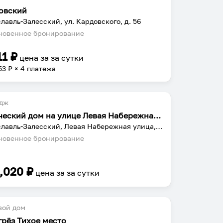
овский
лавль-Залесский, ул. Кардовского, д. 56
овенное бронирование
11
₽
цена за
за сутки
53
₽ × 4 платежа
едж
Купеческий дом на улице Левая Набережная, 89
Переславль-Залесский, Левая Набережная улица, 89
овенное бронирование
,020
₽
цена за
за сутки
вой дом
грёз Тихое место