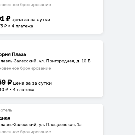
овенное бронирование
01
₽
цена за
за сутки
75
₽ × 4 платежа
ория Плаза
лавль-Залесский, ул. Пригородная, д. 10 Б
овенное бронирование
59
₽
цена за
за сутки
40
₽ × 4 платежа
отель
дная
лавль-Залесский, ул. Плещеевская, 1а
овенное бронирование