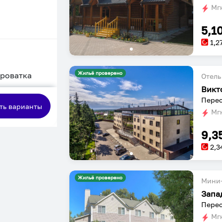
Мгн
5,1
1,2
Жильё проверено
кроватка
Отель
Викт
сная
Перес
ть варианты
Мгн
9,3
2,3
Жильё проверено
Мини-
Запа
Перес
Мгн