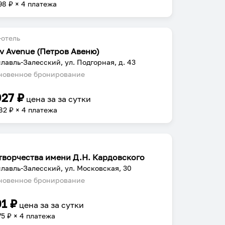
98
₽ × 4 платежа
отель
ov Avenue (Петров Авеню)
лавль-Залесский, ул. Подгорная, д. 43
овенное бронирование
927
₽
цена за
за сутки
82
₽ × 4 платежа
творчества имени Д.Н. Кардовского
лавль-Залесский, ул. Московская, 30
овенное бронирование
01
₽
цена за
за сутки
75
₽ × 4 платежа