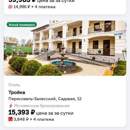
цена за
за сутки
14,996
₽ × 4 платежа
Жильё проверено
Отель
Тройка
Собери путешествие без сложностей
Переславль-Залесский, Садовая, 12
Сохраняй места, повторяй маршруты, находи
Мгновенное бронирование
компанию и бронируй жильё в одном
15,393
₽
цена за
за сутки
приложении.
3,848
₽ × 4 платежа