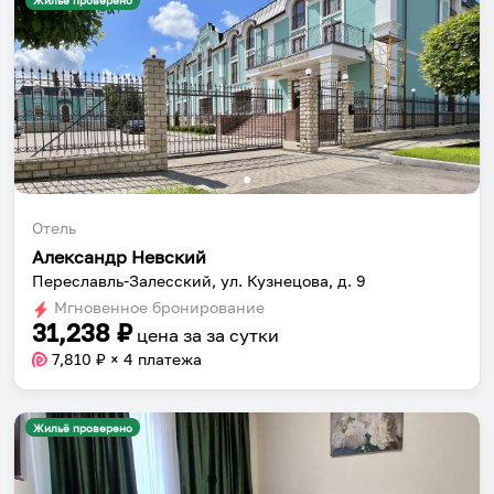
Жильё проверено
Отель
Александр Невский
Переславль-Залесский, ул. Кузнецова, д. 9
Мгновенное бронирование
31,238
₽
цена за
за сутки
7,810
₽ × 4 платежа
Жильё проверено