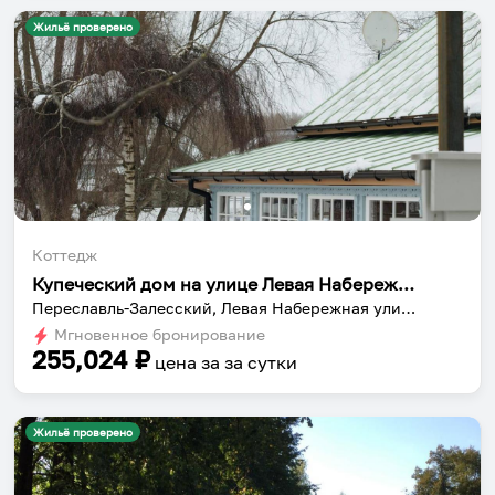
Жильё проверено
Установить приложение
Коттедж
Купеческий дом на улице Левая Набережная, 89
Переславль-Залесский, Левая Набережная улица, 89
Мгновенное бронирование
255,024
₽
цена за
за сутки
Жильё проверено