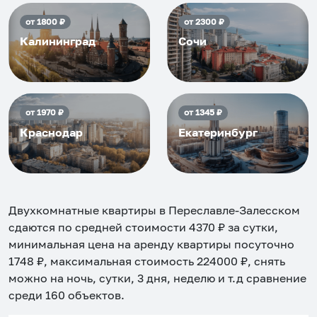
от
1800
₽
от
2300
₽
Калининград
Сочи
от
1970
₽
от
1345
₽
Краснодар
Екатеринбург
Двухкомнатные квартиры в Переславле-Залесском
сдаются по средней стоимости
4370
₽ за сутки,
минимальная цена на аренду квартиры посуточно
1748
₽, максимальная стоимость
224000
₽, снять
можно на ночь, сутки, 3 дня, неделю и т.д сравнение
среди
160
объектов
.