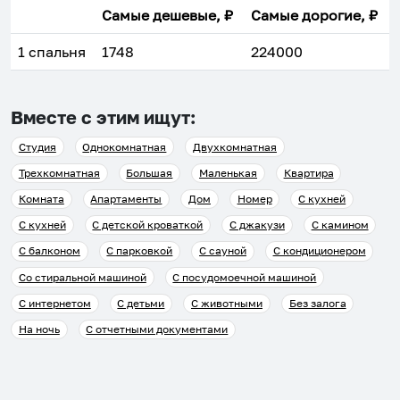
Самые дешевые, ₽
Самые дорогие, ₽
1 спальня
1748
224000
Вместе с этим ищут:
Студия
Однокомнатная
Двухкомнатная
Трехкомнатная
Большая
Маленькая
Квартира
Комната
Апартаменты
Дом
Номер
С кухней
С кухней
С детской кроваткой
С джакузи
С камином
С балконом
С парковкой
С сауной
С кондиционером
Со стиральной машиной
С посудомоечной машиной
С интернетом
С детьми
С животными
Без залога
На ночь
С отчетными документами