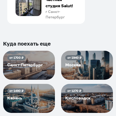
апартаментов доброй души
студия Salut!
человек, всегда можно
г Санкт-
Петербург
договориться, подскажет
что как и почему.
Рекомендуем на 100% и вам,
и друзьям и сами будем
приезжать еще...
Куда поехать еще
от
1700
₽
от
1940
₽
Санкт-Петербург
Москва
от
1490
₽
от
1270
₽
Казань
Кисловодск