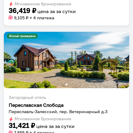
shortcuts
shortcuts
Мгновенное бронирование
for
for
36,419
₽
цена за
за сутки
changing
changing
9,105
₽ × 4 платежа
dates.
dates.
Жильё проверено
Загородный отель
Переславская Слобода
Переславль-Залесский, пер. Ветеринарный д.3
Мгновенное бронирование
31,421
₽
цена за
за сутки
7,855
₽ × 4 платежа