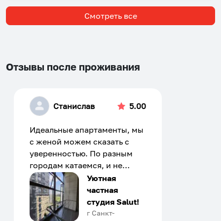
Смотреть все
Отзывы после проживания
Станислав
5.00
Идеальные апартаменты, мы
с женой можем сказать с
уверенностью. По разным
городам катаемся, и не
только в России. Сервис на
Уютная
отличном уровне. Хозяин
частная
апартаментов доброй души
студия Salut!
человек, всегда можно
г Санкт-