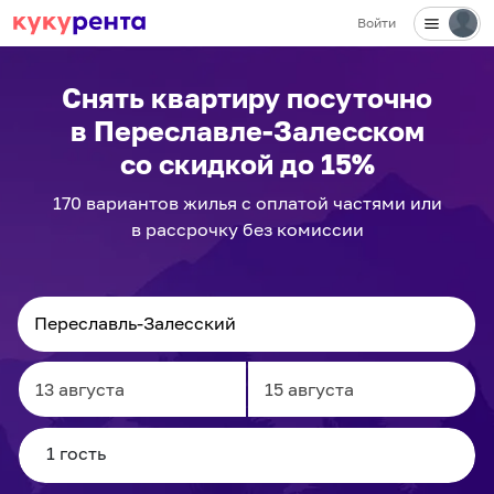
Войти
✕
Снять квартиру посуточно
в Переславле-Залесском
со скидкой до 15%
170
вариантов
жилья с оплатой частями или
в рассрочку без комиссии
Navigate
Navigate
forward
backward
to
to