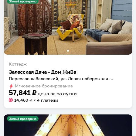
Жильё проверено
Собери путешествие без сложностей
Сохраняй места, повторяй маршруты, находи
компанию и бронируй жильё в одном
приложении.
Коттедж
Залесская Дача - Дом ЖиВа
Переславль-Залесский, ул. Левая набережная д.9б
Установить приложение
Мгновенное бронирование
57,841
₽
цена за
за сутки
14,460
₽ × 4 платежа
Жильё проверено