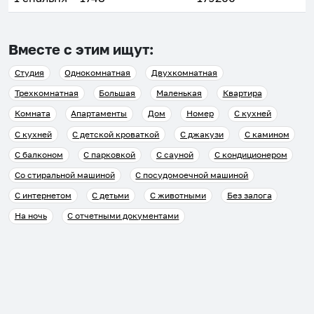
Вместе с этим ищут:
Студия
Однокомнатная
Двухкомнатная
Трехкомнатная
Большая
Маленькая
Квартира
Комната
Апартаменты
Дом
Номер
С кухней
С кухней
С детской кроваткой
С джакузи
С камином
С балконом
С парковкой
С сауной
С кондиционером
Со стиральной машиной
С посудомоечной машиной
С интернетом
С детьми
С животными
Без залога
На ночь
С отчетными документами