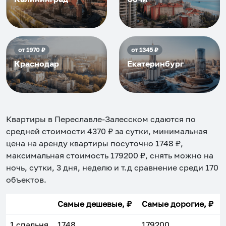
от
1970
₽
от
1345
₽
Краснодар
Екатеринбург
Квартиры в Переславле-Залесском
сдаются по
средней стоимости
4370
₽ за сутки, минимальная
цена на аренду квартиры посуточно
1748
₽,
максимальная стоимость
179200
₽, снять можно на
ночь, сутки, 3 дня, неделю и т.д сравнение среди
170
объектов
.
Самые дешевые, ₽
Самые дорогие, ₽
1 спальня
1748
179200