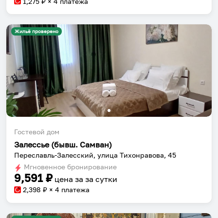
1,275
₽ × 4 платежа
Жильё проверено
Гостевой дом
Залессье (бывш. Самван)
Переславль-Залесский, улица Тихонравова, 45
Мгновенное бронирование
9,591
₽
цена за
за сутки
2,398
₽ × 4 платежа