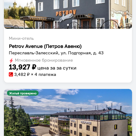
Мини-отель
Petrov Avenue (Петров Авеню)
Переславль-Залесский, ул. Подгорная, д. 43
Мгновенное бронирование
13,927
₽
цена за
за сутки
3,482
₽ × 4 платежа
Жильё проверено