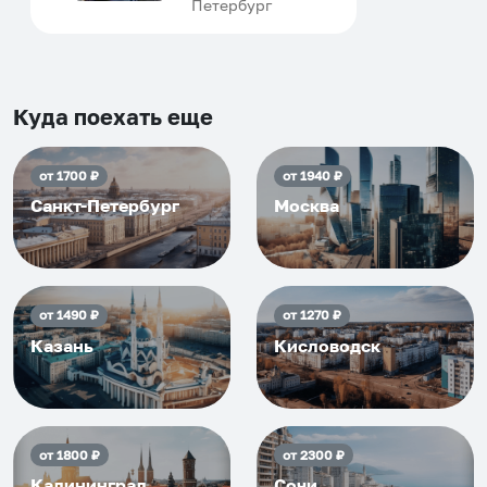
Петербург
договориться, подскажет
что как и почему.
Рекомендуем на 100% и вам,
и друзьям и сами будем
приезжать еще...
Куда поехать еще
от
1700
₽
от
1940
₽
Санкт-Петербург
Москва
от
1490
₽
от
1270
₽
Казань
Кисловодск
от
1800
₽
от
2300
₽
Калининград
Сочи