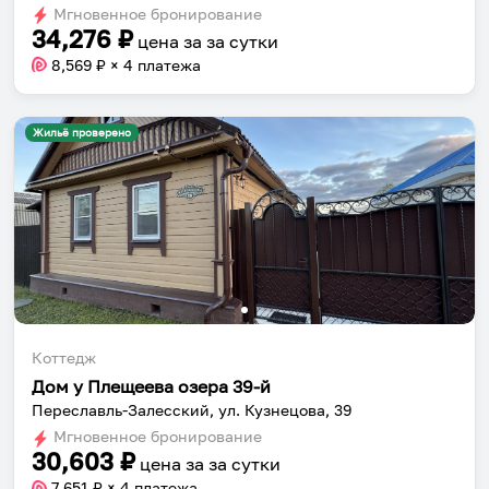
Мгновенное бронирование
changing
changing
34,276
₽
цена за
за сутки
dates.
dates.
8,569
₽ × 4 платежа
Жильё проверено
Коттедж
Дом у Плещеева озера 39-й
Переславль-Залесский, ул. Кузнецова, 39
Мгновенное бронирование
30,603
₽
цена за
за сутки
7,651
₽ × 4 платежа