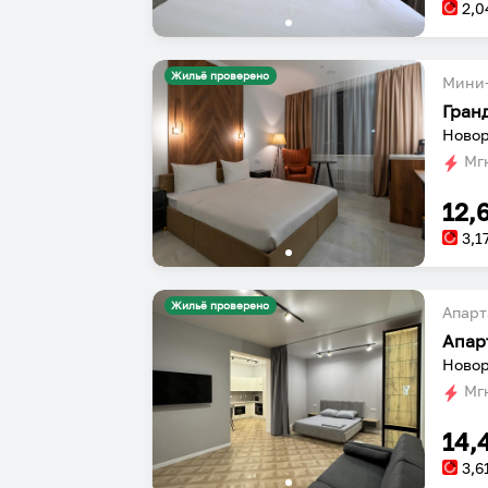
2,0
Жильё проверено
Мини-
Гран
Новор
Мгн
12,
3,1
Жильё проверено
Апарт
Апар
Новор
Мгн
14,
3,6