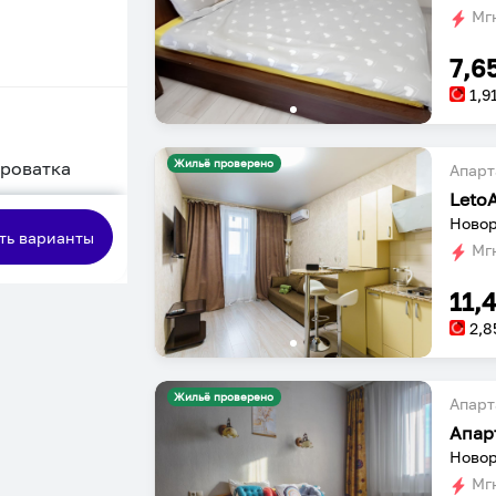
Мгн
7,6
1,9
Жильё проверено
кроватка
Апарт
сная
Новор
ть варианты
Мгн
11,
2,8
Жильё проверено
Апарт
Апар
Новор
Мгн