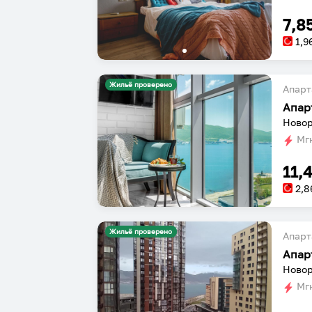
7,8
1,9
Жильё проверено
Апарт
Апар
Новор
Мгн
11,
2,8
Жильё проверено
Апарт
Апар
Новор
Мгн