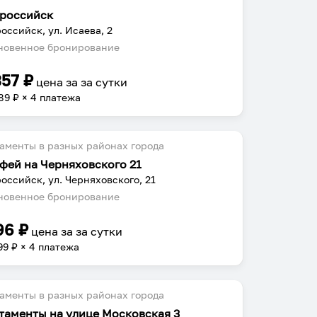
российск
оссийск, ул. Исаева, 2
овенное бронирование
357
₽
цена за
за сутки
89
₽ × 4 платежа
аменты в разных районах города
фей на Черняховского 21
оссийск, ул. Черняховского, 21
овенное бронирование
96
₽
цена за
за сутки
99
₽ × 4 платежа
аменты в разных районах города
таменты на улице Московская 3