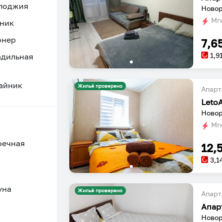
 лоджия
Новор
Мгн
ник
онер
7,6
1,9
адильная
айник
Жильё проверено
Апарт
Leto
Новор
Мгн
оечная
12,
3,1
уна
Жильё проверено
Апарт
Апар
Новор