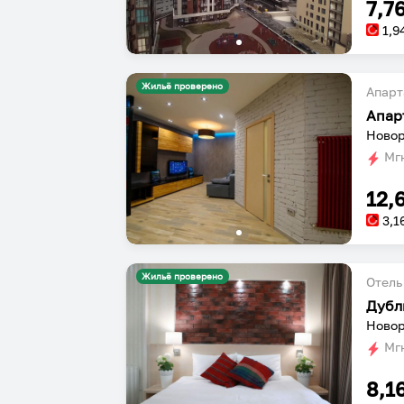
7,7
1,9
Жильё проверено
Апарт
Новор
Мгн
12,
3,1
Жильё проверено
Отель
Дубл
Новор
Мгн
8,1