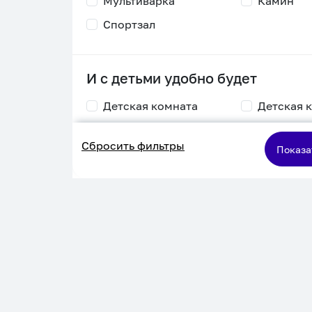
Мультиварка
Камин
Спортзал
И с детьми удобно будет
Детская комната
Детская 
Столик для
Двухъяру
Сбросить фильтры
кормления
кровать
Показа
Пеленальный стол
Игровая приставка