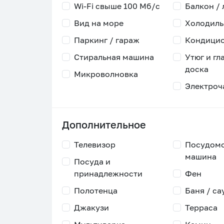
Wi-Fi свыше 100 Мб/с
Балкон /
Вид на море
Холодиль
Паркинг / гараж
Кондици
Стиральная машина
Утюг и гл
доска
Микроволновка
Электроч
Дополнительное
Телевизор
Посудом
машина
Посуда и
принадлежности
Фен
Полотенца
Баня / са
Джакузи
Терраса