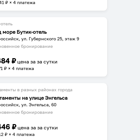
41
₽ × 4 платежа
отель
д море Бутик-отель
оссийск, ул. Губернского 25, этаж 9
овенное бронирование
684
₽
цена за
за сутки
71
₽ × 4 платежа
аменты в разных районах города
таменты на улице Энгельса
оссийск, ул. Энгельса, 60
овенное бронирование
446
₽
цена за
за сутки
12
₽ × 4 платежа