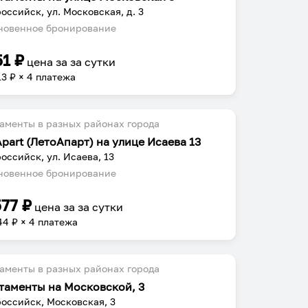
оссийск, ул. Московская, д. 3
овенное бронирование
51
₽
цена за
за сутки
13
₽ × 4 платежа
аменты в разных районах города
Apart (ЛетоАпарт) на улице Исаева 13
оссийск, ул. Исаева, 13
овенное бронирование
577
₽
цена за
за сутки
44
₽ × 4 платежа
аменты в разных районах города
таменты на Московской, 3
оссийск, Московская, 3