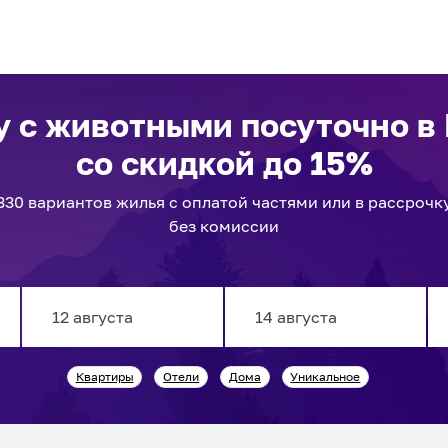
у с животными посуточно
в
со скидкой до 15%
330
вариантов
жилья с оплатой частями или в рассрочк
без комиссии
Navigate
Navigate
Квартиры
Отели
Дома
Уникальное
forward
backward
to
to
interact
interact