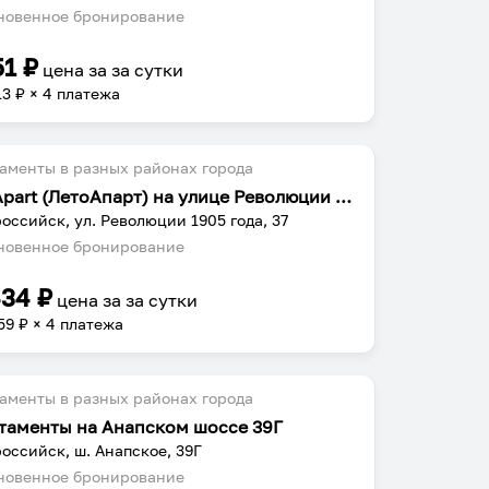
овенное бронирование
51
₽
цена за
за сутки
13
₽ × 4 платежа
аменты в разных районах города
LetoApart (ЛетоАпарт) на улице Революции 1905 года 37-342
оссийск, ул. Революции 1905 года, 37
овенное бронирование
434
₽
цена за
за сутки
59
₽ × 4 платежа
аменты в разных районах города
таменты на Анапском шоссе 39Г
оссийск, ш. Анапское, 39Г
овенное бронирование