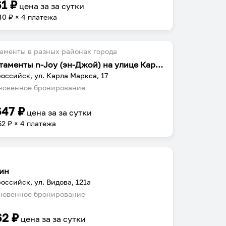
61
₽
цена за
за сутки
40
₽ × 4 платежа
аменты в разных районах города
Апартаменты n-Joy (эн-Джой) на улице Карла Маркса
оссийск, ул. Карла Маркса, 17
овенное бронирование
647
₽
цена за
за сутки
62
₽ × 4 платежа
ин
оссийск, ул. Видова, 121а
овенное бронирование
62
₽
цена за
за сутки