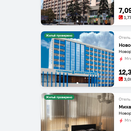
7,0
1,7
Жильё проверено
Отель
Ново
Новор
Мгн
12,
3,0
Жильё проверено
Отель
Миха
Новор
Мгн