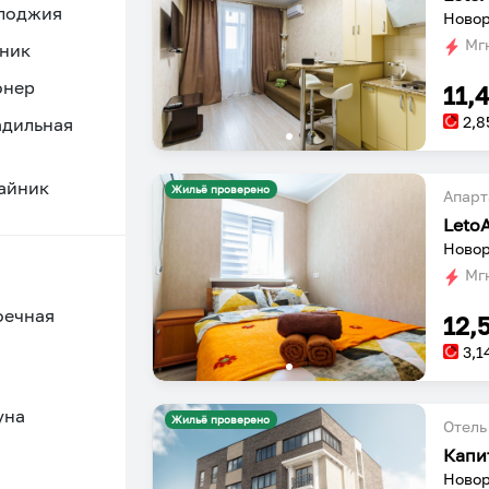
 лоджия
Новор
Мгн
ник
онер
11,
2,8
адильная
айник
Жильё проверено
Апарт
Leto
Новор
Мгн
оечная
12,
3,1
уна
Жильё проверено
Отель
Капи
Новор