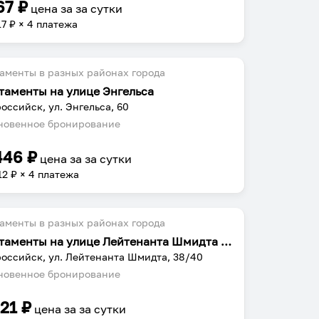
67
₽
цена за
за сутки
17
₽ × 4 платежа
аменты в разных районах города
таменты на улице Энгельса
оссийск, ул. Энгельса, 60
овенное бронирование
446
₽
цена за
за сутки
12
₽ × 4 платежа
аменты в разных районах города
Апартаменты на улице Лейтенанта Шмидта 38/40
оссийск, ул. Лейтенанта Шмидта, 38/40
овенное бронирование
221
₽
цена за
за сутки