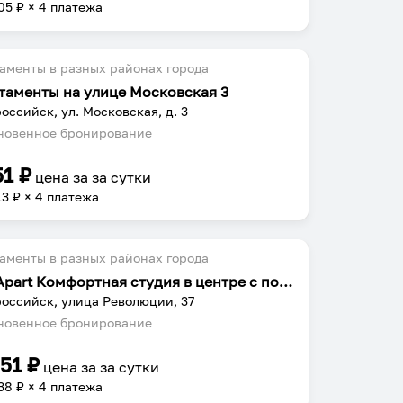
05
₽ × 4 платежа
аменты в разных районах города
таменты на улице Московская 3
оссийск, ул. Московская, д. 3
овенное бронирование
51
₽
цена за
за сутки
13
₽ × 4 платежа
аменты в разных районах города
UzorApart Комфортная студия в центре с потрясающим видом на море
оссийск, улица Революции, 37
овенное бронирование
351
₽
цена за
за сутки
38
₽ × 4 платежа