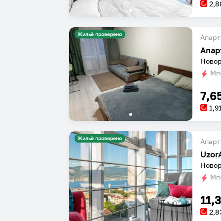
2,8
Жильё проверено
Апарт
Апар
Новор
Мгн
7,6
1,9
Жильё проверено
Апарт
Новор
Мгн
11,
2,8