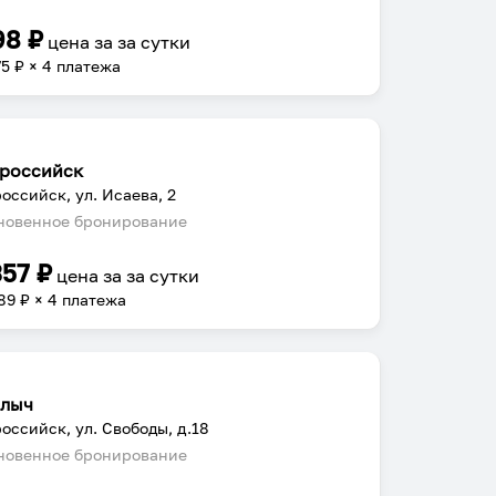
98
₽
цена за
за сутки
75
₽ × 4 платежа
российск
оссийск, ул. Исаева, 2
овенное бронирование
357
₽
цена за
за сутки
89
₽ × 4 платежа
лыч
оссийск, ул. Свободы, д.18
овенное бронирование