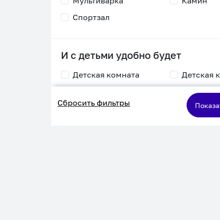
Мультиварка
Камин
Спортзал
И с детьми удобно будет
Детская комната
Детская 
Столик для
Двухъяру
Сбросить фильтры
кормления
кровать
Показа
Пеленальный стол
Игровая приставка