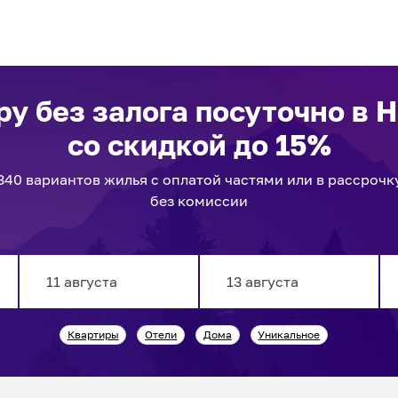
ру без залога посуточно
в 
со скидкой до 15%
340
вариантов
жилья с оплатой частями или в рассрочк
без комиссии
Navigate
Navigate
Квартиры
Отели
Дома
Уникальное
forward
backward
to
to
interact
interact