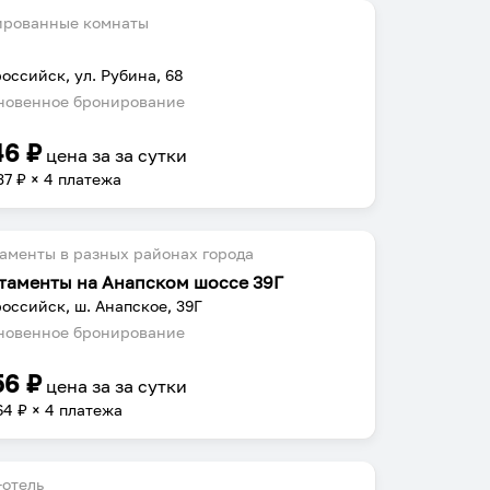
ированные комнаты
оссийск, ул. Рубина, 68
овенное бронирование
46
₽
цена за
за сутки
37
₽ × 4 платежа
аменты в разных районах города
таменты на Анапском шоссе 39Г
оссийск, ш. Анапское, 39Г
овенное бронирование
56
₽
цена за
за сутки
64
₽ × 4 платежа
отель