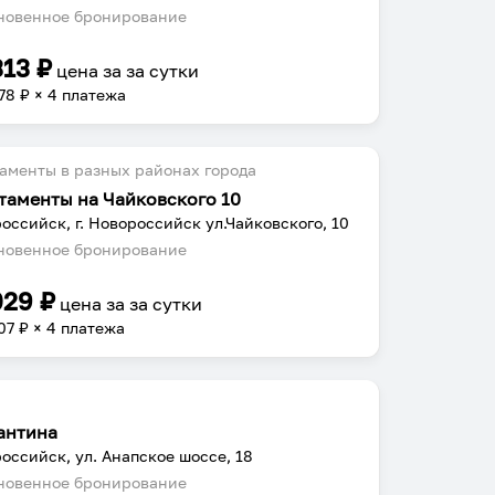
овенное бронирование
313
₽
цена за
за сутки
78
₽ × 4 платежа
аменты в разных районах города
таменты на Чайковского 10
оссийск, г. Новороссийск ул.Чайковского, 10
овенное бронирование
029
₽
цена за
за сутки
07
₽ × 4 платежа
антина
оссийск, ул. Анапское шоссе, 18
овенное бронирование