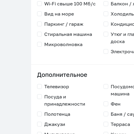
Wi-Fi свыше 100 Мб/с
Балкон /
Вид на море
Холодиль
Паркинг / гараж
Кондици
Стиральная машина
Утюг и гл
доска
Микроволновка
Электроч
Дополнительное
Телевизор
Посудом
машина
Посуда и
принадлежности
Фен
Полотенца
Баня / са
Джакузи
Терраса