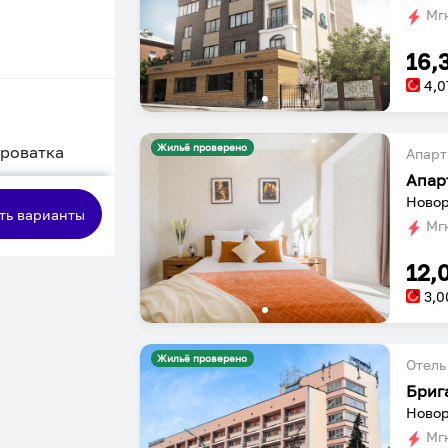
Мгн
16,
4,0
Жильё проверено
кроватка
Апарт
Апар
сная
Новор
ть варианты
Мгн
12,
3,0
Жильё проверено
Отель
Бриг
Новор
Мгн