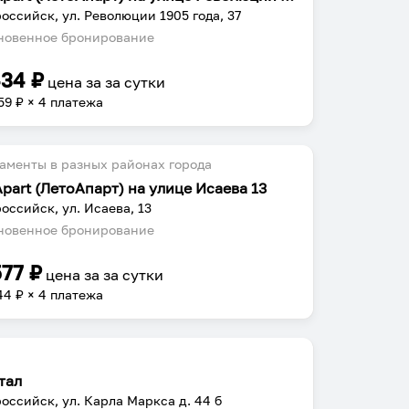
оссийск, ул. Революции 1905 года, 37
овенное бронирование
434
₽
цена за
за сутки
59
₽ × 4 платежа
аменты в разных районах города
Apart (ЛетоАпарт) на улице Исаева 13
оссийск, ул. Исаева, 13
овенное бронирование
577
₽
цена за
за сутки
44
₽ × 4 платежа
тал
оссийск, ул. Карла Маркса д. 44 б