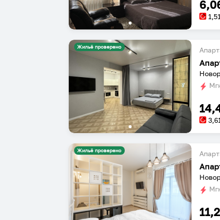
6,0
1,5
Жильё проверено
Апарт
Апар
Новор
Мгн
14,
3,6
Жильё проверено
Апарт
Новор
Мгн
11,