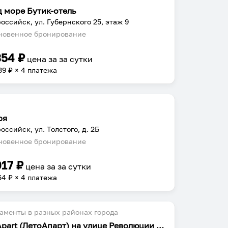
д море Бутик-отель
оссийск, ул. Губернского 25, этаж 9
овенное бронирование
354
₽
цена за
за сутки
39
₽ × 4 платежа
ря
оссийск, ул. Толстого, д. 2Б
овенное бронирование
017
₽
цена за
за сутки
54
₽ × 4 платежа
аменты в разных районах города
LetoApart (ЛетоАпарт) на улице Революции 1905 года 37-342