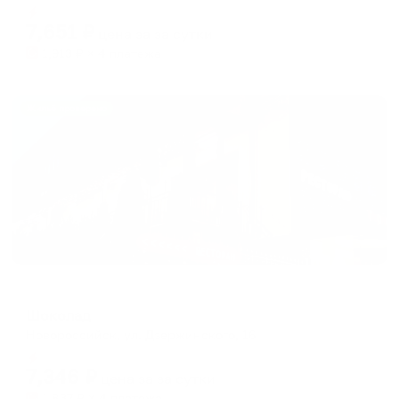
shortcuts
shortcuts
Мгновенное бронирование
for
for
7,651
₽
цена за
за сутки
changing
changing
1,913
₽ × 4 платежа
dates.
dates.
Жильё проверено
Мини-отель
Шоколад
Новороссийск, ул. Дзержинского, 16
Мгновенное бронирование
7,346
₽
цена за
за сутки
1,837
₽ × 4 платежа