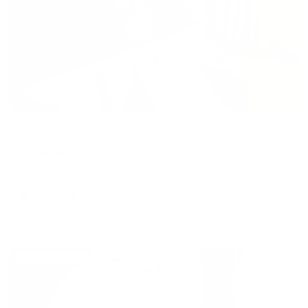
Апартаменты в разных районах города
Мильфей на Видова
Новороссийск, г. Новороссийск, ул. Видова, д. 100
Мгновенное бронирование
8,785
₽
цена за
за сутки
2,196
₽ × 4 платежа
Жильё проверено