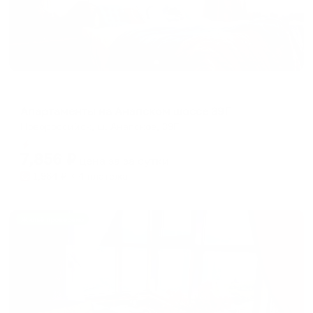
Апартаменты в разных районах города
Апартаменты на Анапском шоссе 39Г
Новороссийск, ш. Анапское, 39Г
Мгновенное бронирование
7,856
₽
цена за
за сутки
1,964
₽ × 4 платежа
Жильё проверено