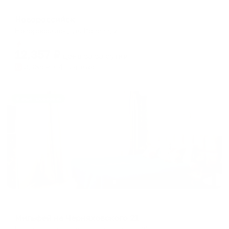
Отель
Новороссийск
Новороссийск, ул. Исаева, 2
Мгновенное бронирование
12,357
₽
цена за
за сутки
3,089
₽ × 4 платежа
Жильё проверено
Апартаменты в разных районах города
Мильфей на Черняховского 21
Новороссийск, ул. Черняховского, 21