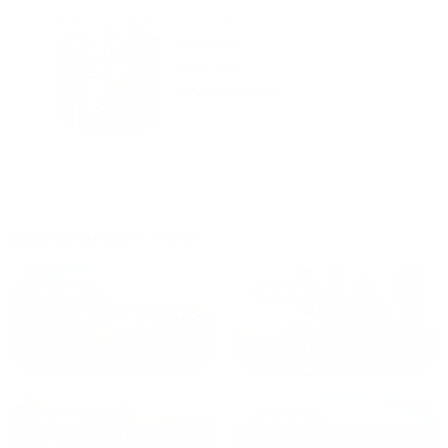
городам катаемся, и не
только в России. Сервис на
Уютная
отличном уровне. Хозяин
частная
апартаментов доброй души
студия Salut!
человек, всегда можно
г Санкт-
Петербург
договориться, подскажет
что как и почему.
Рекомендуем на 100% и вам,
и друзьям и сами будем
приезжать еще...
Куда поехать еще
от
1700
₽
от
1940
₽
Санкт-Петербург
Москва
от
1490
₽
от
1270
₽
Казань
Кисловодск