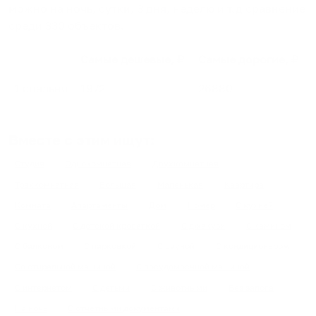
можно на ночь, сутки, 3 дня, неделю и т.д сравнение
среди
330
объектов
.
Самые дешевые, ₽
Самые дорогие, ₽
1 спальня
1972
26880
Вместе с этим ищут:
Студия
Однокомнатная
Двухкомнатная
Трехкомнатная
Большая
Маленькая
Квартира
Комната
Апартаменты
Дом
Номер
С кухней
С кухней
С детской кроваткой
С джакузи
С камином
С балконом
С парковкой
С сауной
С кондиционером
Со стиральной машиной
С посудомоечной машиной
С интернетом
С детьми
С животными
Без залога
На ночь
С отчетными документами