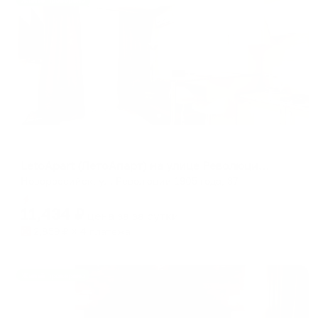
Жильё проверено
Апартаменты в разных районах города
LetoApart (ЛетоАпарт) на улице Революции 1905 года 37-342
Новороссийск, ул. Революции 1905 года, 37
Мгновенное бронирование
11,434
₽
цена за
за сутки
2,859
₽ × 4 платежа
Жильё проверено