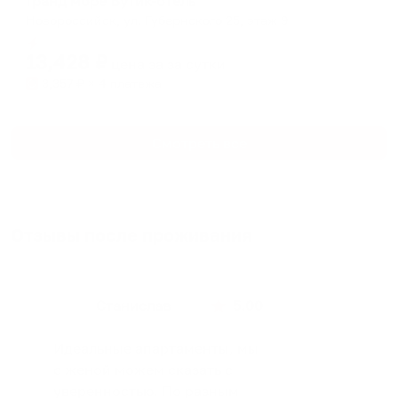
Гранд море Бутик-отель
Новороссийск, ул. Губернского 25, этаж 9
Мгновенное бронирование
13,428
₽
цена за
за сутки
3,357
₽ × 4 платежа
Смотреть все
Отзывы после проживания
Станислав
5.00
Идеальные апартаменты, мы
с женой можем сказать с
уверенностью. По разным