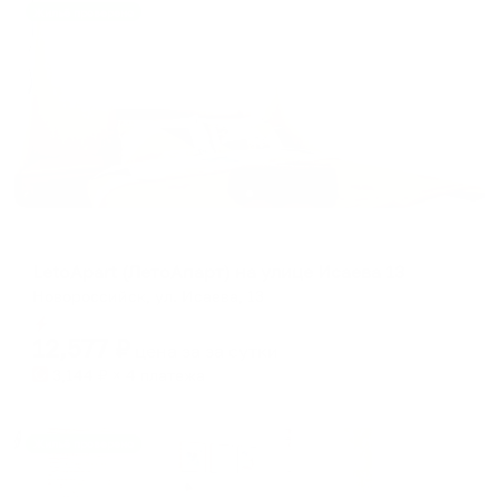
Жильё проверено
Апартаменты в разных районах города
LetoApart (ЛетоАпарт) на улице Исаева 13
Новороссийск, ул. Исаева, 13
Мгновенное бронирование
12,577
₽
цена за
за сутки
3,144
₽ × 4 платежа
Жильё проверено