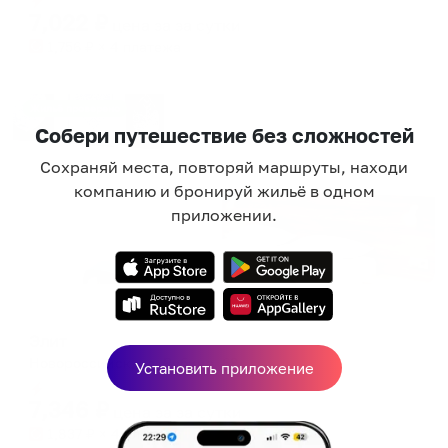
7,022
₽
цена за
за сутки
1,756
₽ × 4 платежа
Жильё проверено
Собери путешествие без сложностей
Сохраняй места, повторяй маршруты, находи
компанию и бронируй жильё в одном
приложении.
Меблированные комнаты
Элит
Новороссийск, ул. Рубина, 68
Установить приложение
Мгновенное бронирование
7,346
₽
цена за
за сутки
1,837
₽ × 4 платежа