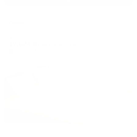
Отель
София
Новороссийск, ул. Советов, 56
Мгновенное бронирование
12,624
₽
цена за
за сутки
3,156
₽ × 4 платежа
Жильё проверено
Апартаменты в разных районах города