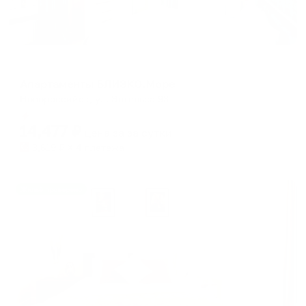
Апартаменты в разных районах города
Апартаменты БЛИЗКО.Море
Новороссийск, ул. Энгельса 93
Мгновенное бронирование
14,477
₽
цена за
за сутки
3,619
₽ × 4 платежа
Жильё проверено