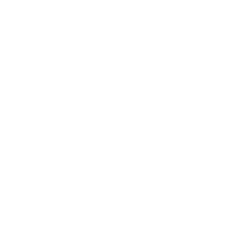
цена за
за сутки
1,517
₽ × 4 платежа
Жильё проверено
Меблированные комнаты
Центральный
Новороссийск, ул. Видова 13
Мгновенное бронирование
7,761
₽
цена за
за сутки
1,940
₽ × 4 платежа