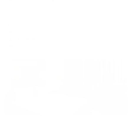
Апартаменты в разных районах города
Апартаменты на Чайковского 10
Новороссийск, г. Новороссийск ул.Чайковского, 10
Мгновенное бронирование
12,029
₽
цена за
за сутки
3,007
₽ × 4 платежа
Жильё проверено
Мини-отель