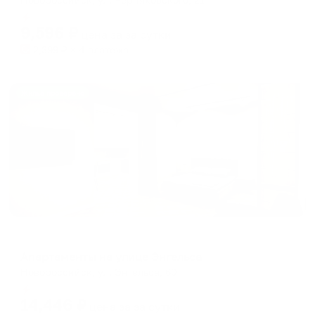
Мгновенное бронирование
9,596
₽
цена за
за сутки
2,399
₽ × 4 платежа
Жильё проверено
Апартаменты в разных районах города
Апартаменты на улице Энгельса
Новороссийск, ул. Энгельса, 60
Мгновенное бронирование
14,446
₽
цена за
за сутки