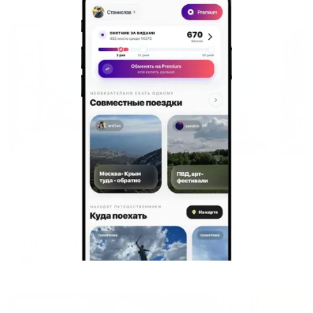
Жильё проверено
Апартаменты в разных районах города
Апартаменты VisitNovorossiysk (ВизитНовороссийск) на улице Шевченко
Новороссийск, ул. Шевченко, 22
Мгновенное бронирование
10,272
₽
цена за
за сутки
2,568
₽ × 4 платежа
Жильё проверено