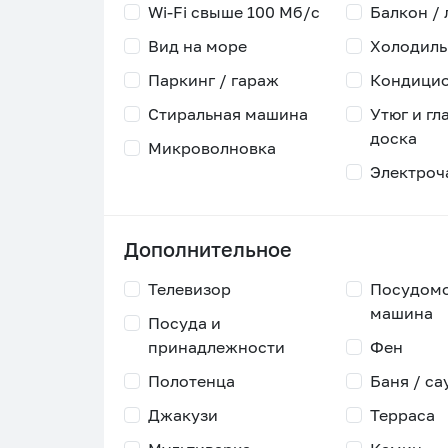
Wi-Fi свыше 100 Мб/с
Балкон /
Вид на море
Холодиль
Паркинг / гараж
Кондици
Стиральная машина
Утюг и гл
доска
Микроволновка
Электроч
Дополнительное
Телевизор
Посудом
машина
Посуда и
принадлежности
Фен
Полотенца
Баня / са
Джакузи
Терраса