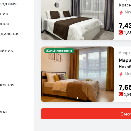
 лоджия
Красн
Мгн
ник
онер
7,4
1,8
адильная
айник
Жильё проверено
Апарт
Мари
Нахаб
Мгн
оечная
7,6
1,9
уна
Смот