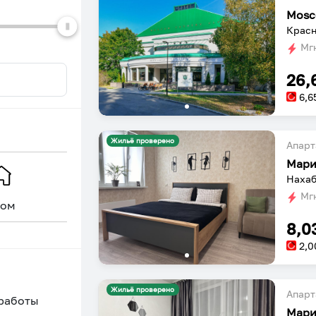
dates.
dates.
Mosc
Мгн
26,
6,6
Жильё проверено
Апарт
Мари
Нахаб
Мгн
ом
Уникальное
8,0
2,0
Жильё проверено
Апарт
 работы
Мари