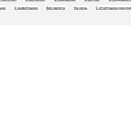
ьми
С животными
Без залога
На ночь
С отчетными докум
ателям
Безопасные платежи
илье
ательское соглашение
 публикации объявлений
Мобильные приложения
рисутствия
ция по подключению
остов в Telegram