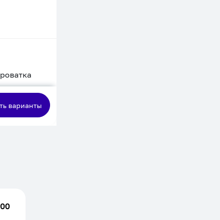
кроватка
сная
ть варианты
.00