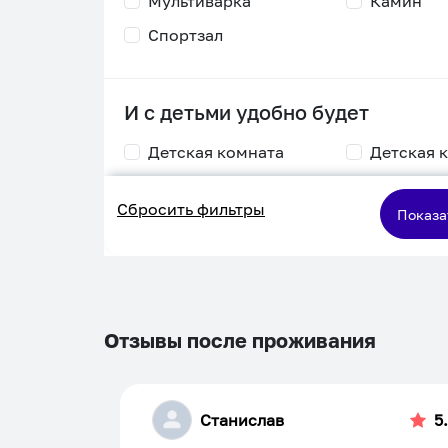
Мультиварка
Камин
Спортзал
И с детьми удобно будет
Детская комната
Детская 
Столик для
Двухъяру
Сбросить фильтры
кормления
кровать
Показа
Пеленальный стол
Игровая приставка
Отзывы после проживания
Станислав
5