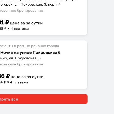
огорск, ул. Покровская, 3, корп. 4
овенное бронирование
31
₽
цена за
за сутки
58
₽ × 4 платежа
аменты в разных районах города
Ночка на улице Покровская 6
ино, ул. Покровская, 6
овенное бронирование
56
₽
цена за
за сутки
14
₽ × 4 платежа
реть все