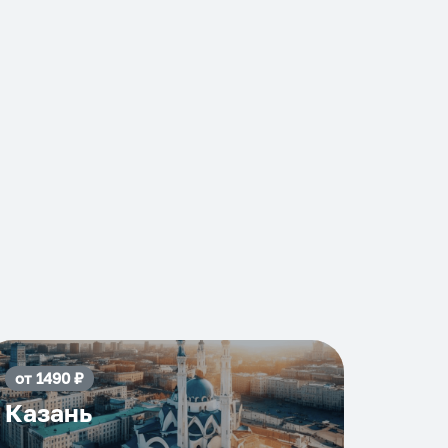
от
1490
₽
Казань