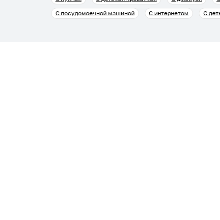
С посудомоечной машиной
С интернетом
С дет
Гостям
Арендод
Заявка на подбор жилья
Сдать ж
Пользовательское соглашение гостя
Пользов
Политика обработки персональных данных
Правила
Правила бронирования
Города п
Пользовательское соглашение
Инструк
Группа х