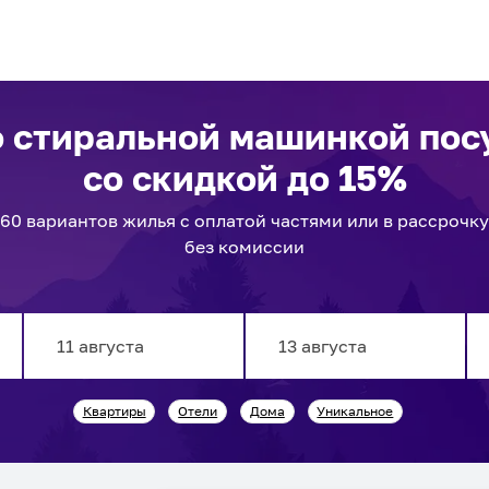
о стиральной машинкой по
со скидкой до 15%
60
вариантов
жилья с оплатой частями или в рассрочку
без комиссии
Navigate
Navigate
Квартиры
Отели
Дома
Уникальное
forward
backward
to
to
interact
interact