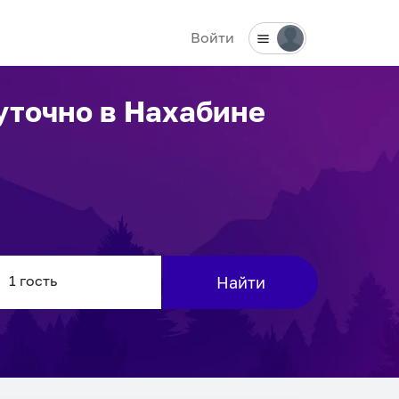
Войти
суточно
в Нахабине
Найти