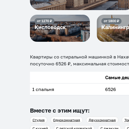
от
1270
₽
от
1800
₽
Кисловодск
Калининг
Квартиры со стиральной машинкой в Нах
посуточно
6526
₽, максимальная стоимос
Самые деш
1 спальня
6526
Вместе с этим ищут:
Студия
Однокомнатная
Двухкомнатная
Тр
С кухней
С детской кроваткой
С джакузи
С