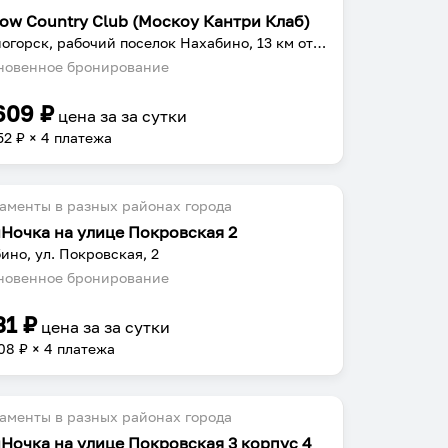
ow Country Club (Москоу Кантри Клаб)
Красногорск, рабочий поселок Нахабино, 13 км от МКАД, 31 км Волоколамского шоссе
овенное бронирование
609
₽
цена за
за сутки
52
₽ × 4 платежа
аменты в разных районах города
Ночка на улице Покровская 2
ино, ул. Покровская, 2
овенное бронирование
31
₽
цена за
за сутки
08
₽ × 4 платежа
аменты в разных районах города
Ночка на улице Покровская 3 корпус 4