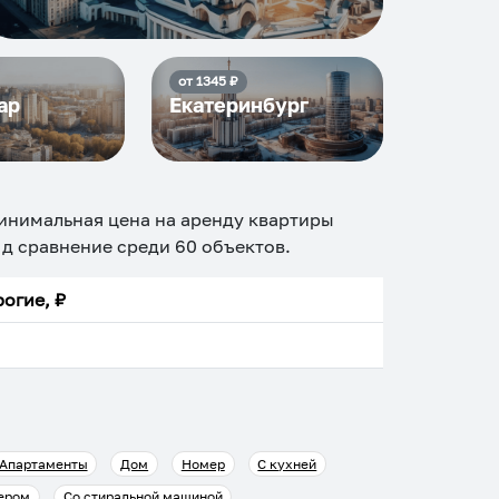
от
1345
₽
ар
Екатеринбург
минимальная цена на аренду квартиры
т.д сравнение среди
60
объектов
.
огие, ₽
Апартаменты
Дом
Номер
С кухней
ером
Со стиральной машиной