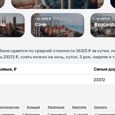
от
2300
₽
от
1970
₽
рад
Сочи
Краснод
абине
сдаются по средней стоимости
16315
₽ за сутки, 
ть
23372
₽, снять можно на ночь, сутки, 3 дня, неделю и 
евые, ₽
Самые дор
23372
ехкомнатная
Большая
Маленькая
Квартира
Комната
 камином
С балконом
С парковкой
С сауной
С кондицион