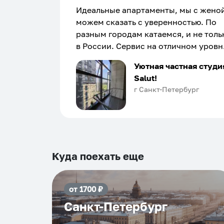
Идеальные апартаменты, мы с жено
можем сказать с уверенностью. По
разным городам катаемся, и не толь
в России. Сервис на отличном уровн
Хозяин апартаментов доброй души
Уютная частная студи
человек, всегда можно договориться
Salut!
подскажет что как и почему.
г Санкт-Петербург
Рекомендуем на 100% и вам, и друз
и сами будем приезжать еще...
Куда поехать еще
от
1700
₽
Санкт-Петербург