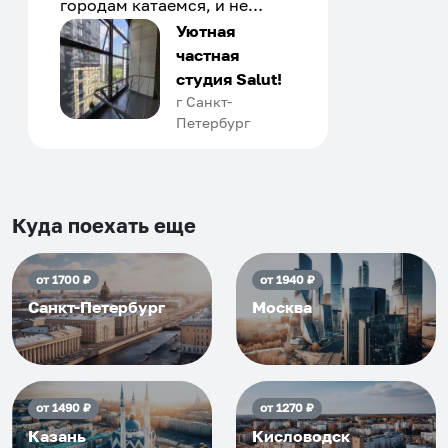
городам катаемся, и не
только в России. Сервис на
Уютная
отличном уровне. Хозяин
частная
апартаментов доброй души
студия Salut!
человек, всегда можно
г Санкт-
Петербург
договориться, подскажет
что как и почему.
Рекомендуем на 100% и вам,
и друзьям и сами будем
приезжать еще...
Куда поехать еще
от
1700
₽
от
1940
₽
Санкт-Петербург
Москва
от
1490
₽
от
1270
₽
Казань
Кисловодск