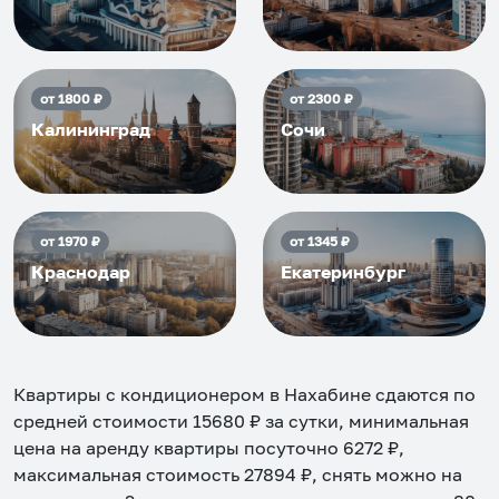
от
1800
₽
от
2300
₽
Калининград
Сочи
от
1970
₽
от
1345
₽
Краснодар
Екатеринбург
Квартиры с кондиционером в Нахабине
сдаются по
средней стоимости
15680
₽ за сутки, минимальная
цена на аренду квартиры посуточно
6272
₽,
максимальная стоимость
27894
₽, снять можно на