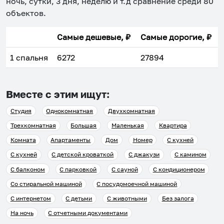
ночь, сутки, 3 дня, неделю и т.д сравнение среди
80
объектов
.
Самые дешевые, ₽
Самые дорогие, ₽
1 спальня
6272
27894
Вместе с этим ищут:
Студия
Однокомнатная
Двухкомнатная
Трехкомнатная
Большая
Маленькая
Квартира
Комната
Апартаменты
Дом
Номер
С кухней
С кухней
С детской кроваткой
С джакузи
С камином
С балконом
С парковкой
С сауной
С кондиционером
Со стиральной машиной
С посудомоечной машиной
С интернетом
С детьми
С животными
Без залога
На ночь
С отчетными документами