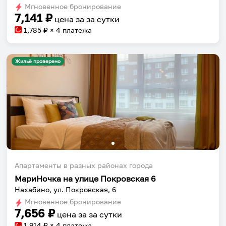
Мгновенное бронирование
changing
changing
7,141
₽
цена за
за сутки
dates.
dates.
1,785
₽ × 4 платежа
Жильё проверено
Апартаменты в разных районах города
МариНочка на улице Покровская 6
Нахабино, ул. Покровская, 6
Мгновенное бронирование
7,656
₽
цена за
за сутки
1,914
₽ × 4 платежа