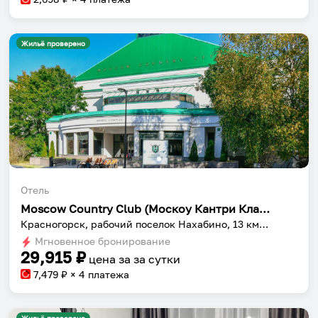
Жильё проверено
Отель
Moscow Country Club (Москоу Кантри Клаб)
Красногорск, рабочий поселок Нахабино, 13 км от МКАД, 31 км Волоколамского шоссе
Мгновенное бронирование
29,915
₽
цена за
за сутки
7,479
₽ × 4 платежа