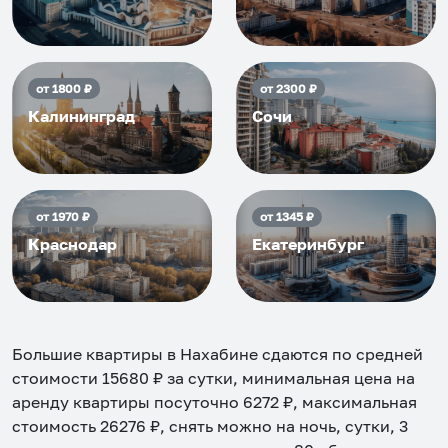
от
1800
₽
от
2300
₽
Калининград
Сочи
от
1970
₽
от
1345
₽
Краснодар
Екатеринбург
Большие квартиры в Нахабине
сдаются по средней
стоимости
15680
₽ за сутки, минимальная цена на
аренду квартиры посуточно
6272
₽, максимальная
стоимость
26276
₽, снять можно на ночь, сутки, 3