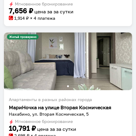
Мгновенное бронирование
changing
changing
7,656
₽
цена за
за сутки
dates.
dates.
1,914
₽ × 4 платежа
Жильё проверено
Апартаменты в разных районах города
МариНочка на улице Вторая Космическая
Нахабино, ул. Вторая Космическая, 5
Мгновенное бронирование
10,791
₽
цена за
за сутки
2,698
₽ × 4 платежа