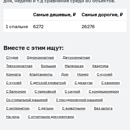
дня, неделю и т.д сравнение среди
80
объектов
.
Самые дешевые, ₽
Самые дорогие, ₽
1 спальня
6272
26276
Вместе с этим ищут:
Студия
Однокомнатная
Двухкомнатная
Трехкомнатная
Большая
Маленькая
Квартира
Комната
Апартаменты
Дом
Номер
С кухней
С кухней
С детской кроваткой
С джакузи
С камином
С балконом
С парковкой
С сауной
С кондиционером
Со стиральной машиной
С посудомоечной машиной
С интернетом
С детьми
С животными
Без залога
На ночь
С отчетными документами