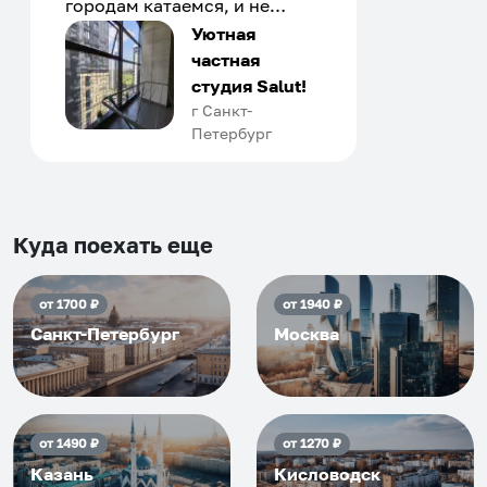
городам катаемся, и не
только в России. Сервис на
Уютная
отличном уровне. Хозяин
частная
апартаментов доброй души
студия Salut!
человек, всегда можно
г Санкт-
Петербург
договориться, подскажет
что как и почему.
Рекомендуем на 100% и вам,
и друзьям и сами будем
приезжать еще...
Куда поехать еще
от
1700
₽
от
1940
₽
Санкт-Петербург
Москва
от
1490
₽
от
1270
₽
Казань
Кисловодск