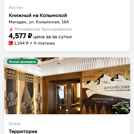
Хостел
Книжный на Колымской
Магадан, ул. Колымская, 16А
Мгновенное бронирование
4,577
₽
цена за
за сутки
1,144
₽ × 4 платежа
Жильё проверено
Собери путешествие без сложностей
Сохраняй места, повторяй маршруты, находи
компанию и бронируй жильё в одном
приложении.
Отель
Территория