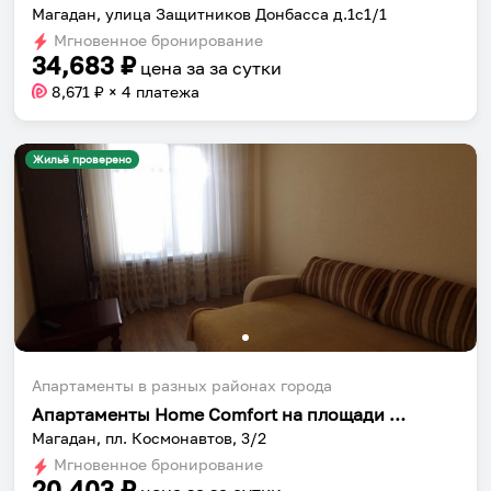
Магадан, улица Защитников Донбасса д.1с1/1
Установить приложение
Мгновенное бронирование
34,683
₽
цена за
за сутки
8,671
₽ × 4 платежа
Жильё проверено
Апартаменты в разных районах города
Апартаменты Home Сomfort на площади Космонавтов 3/2
Магадан, пл. Космонавтов, 3/2
Мгновенное бронирование
20,403
₽