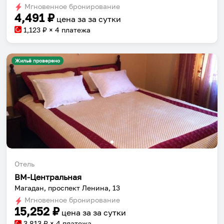
Мгновенное бронирование
changing
changing
4,491
₽
цена за
за сутки
dates.
dates.
1,123
₽ × 4 платежа
Жильё проверено
Отель
ВМ-Центральная
Магадан, проспект Ленина, 13
Мгновенное бронирование
15,252
₽
цена за
за сутки
3,813
₽ × 4 платежа