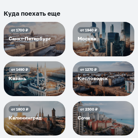
и друзьям и сами будем
приезжать еще...
Куда поехать еще
от
1700
₽
от
1940
₽
Санкт-Петербург
Москва
от
1490
₽
от
1270
₽
Казань
Кисловодск
от
1800
₽
от
2300
₽
Калининград
Сочи