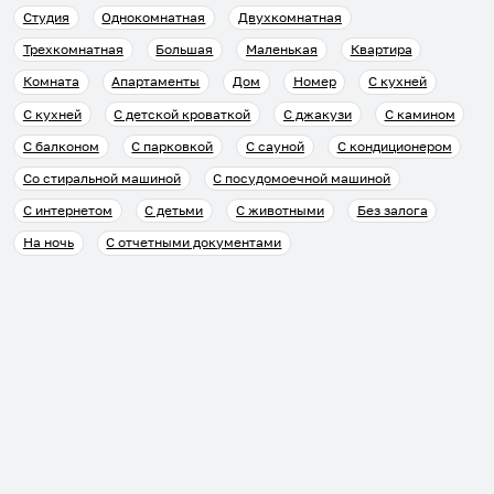
Студия
Однокомнатная
Двухкомнатная
Трехкомнатная
Большая
Маленькая
Квартира
Комната
Апартаменты
Дом
Номер
С кухней
С кухней
С детской кроваткой
С джакузи
С камином
С балконом
С парковкой
С сауной
С кондиционером
Со стиральной машиной
С посудомоечной машиной
С интернетом
С детьми
С животными
Без залога
На ночь
С отчетными документами