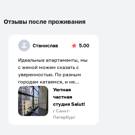
Отзывы после проживания
Станислав
5.00
Идеальные апартаменты, мы
с женой можем сказать с
уверенностью. По разным
городам катаемся, и не
только в России. Сервис на
Уютная
отличном уровне. Хозяин
частная
апартаментов доброй души
студия Salut!
человек, всегда можно
г Санкт-
Петербург
договориться, подскажет
что как и почему.
Рекомендуем на 100% и вам,