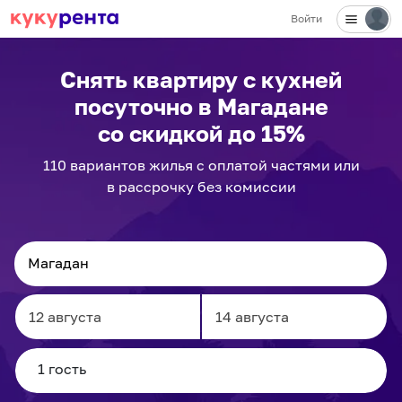
Войти
✕
Снять квартиру с кухней
посуточно
в Магадане
со скидкой до 15%
110
вариантов
жилья с оплатой частями или
в рассрочку без комиссии
Navigate
Navigate
forward
backward
to
to