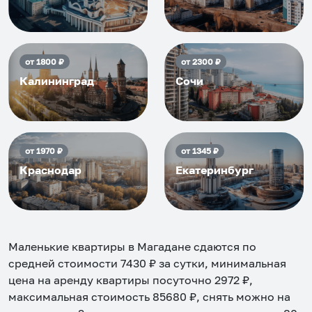
от
1800
₽
от
2300
₽
Калининград
Сочи
от
1970
₽
от
1345
₽
Краснодар
Екатеринбург
Маленькие квартиры в Магадане
сдаются по
средней стоимости
7430
₽ за сутки, минимальная
цена на аренду квартиры посуточно
2972
₽,
максимальная стоимость
85680
₽, снять можно на