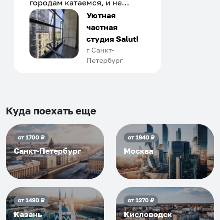
городам катаемся, и не
только в России. Сервис на
Уютная
отличном уровне. Хозяин
частная
апартаментов доброй души
студия Salut!
человек, всегда можно
г Санкт-
Петербург
договориться, подскажет
что как и почему.
Рекомендуем на 100% и вам,
и друзьям и сами будем
приезжать еще...
Куда поехать еще
от
1700
₽
от
1940
₽
Санкт-Петербург
Москва
от
1490
₽
от
1270
₽
Казань
Кисловодск