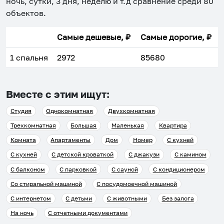
ночь, сутки, 3 дня, неделю и т.д сравнение среди
80
объектов
.
Самые дешевые, ₽
Самые дорогие, ₽
1 спальня
2972
85680
Вместе с этим ищут:
Студия
Однокомнатная
Двухкомнатная
Трехкомнатная
Большая
Маленькая
Квартира
Комната
Апартаменты
Дом
Номер
С кухней
С кухней
С детской кроваткой
С джакузи
С камином
С балконом
С парковкой
С сауной
С кондиционером
Со стиральной машиной
С посудомоечной машиной
С интернетом
С детьми
С животными
Без залога
На ночь
С отчетными документами