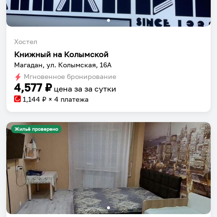
Хостел
Книжный на Колымской
Собери путешествие без сложностей
Магадан, ул. Колымская, 16А
Сохраняй места, повторяй маршруты, находи
Мгновенное бронирование
4,577
₽
компанию и бронируй жильё в одном
цена за
за сутки
приложении.
1,144
₽ × 4 платежа
Жильё проверено
Установить приложение