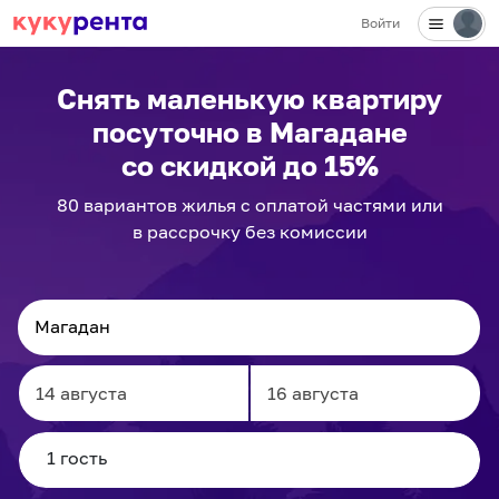
Войти
✕
Снять маленькую квартиру
посуточно
в Магадане
со скидкой до 15%
80
вариантов
жилья с оплатой частями или
в рассрочку без комиссии
Navigate
Navigate
forward
backward
to
to