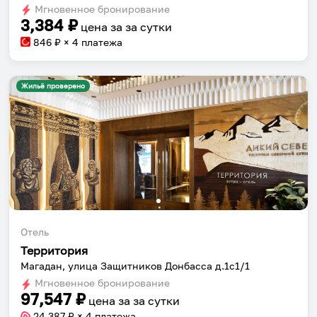
Мгновенное бронирование
changing
changing
3,384
₽
цена за
за сутки
dates.
dates.
846
₽ × 4 платежа
Жильё проверено
Отель
Территория
Магадан, улица Защитников Донбасса д.1с1/1
Мгновенное бронирование
97,547
₽
цена за
за сутки
24,387
₽ × 4 платежа