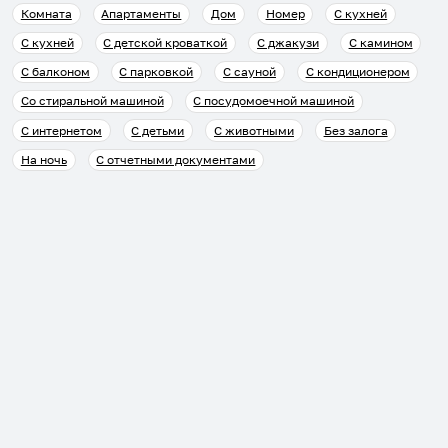
Комната
Апартаменты
Дом
Номер
С кухней
С кухней
С детской кроваткой
С джакузи
С камином
С балконом
С парковкой
С сауной
С кондиционером
Со стиральной машиной
С посудомоечной машиной
С интернетом
С детьми
С животными
Без залога
На ночь
С отчетными документами