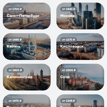
от
1700
₽
от
1940
₽
Санкт-Петербург
Москва
от
1490
₽
от
1270
₽
Казань
Кисловодск
от
1800
₽
от
2300
₽
Калининград
Сочи
от
1970
₽
от
1345
₽