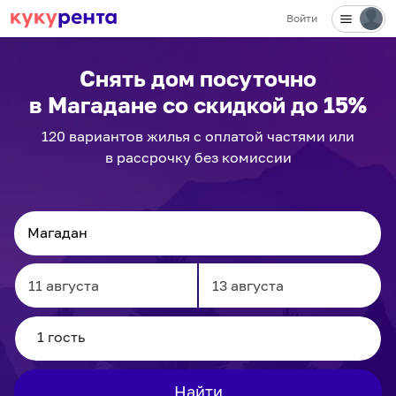
Войти
✕
Снять дом посуточно
в Магадане
со скидкой до 15%
120
вариантов
жилья с оплатой частями или
в рассрочку без комиссии
Navigate
Navigate
forward
backward
to
to
interact
interact
Найти