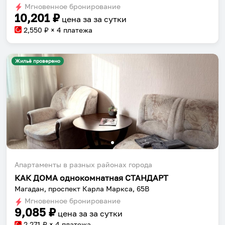
dates.
Мгновенное бронирование
dates.
10,201
₽
цена за
за сутки
2,550
₽ × 4 платежа
Жильё проверено
Апартаменты в разных районах города
КАК ДОМА однокомнатная СТАНДАРТ
Магадан, проспект Карла Маркса, 65В
Мгновенное бронирование
9,085
₽
цена за
за сутки
2,271
₽ × 4 платежа