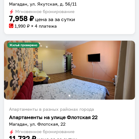
Магадан, ул. Якутская, д. 56/11
Сохраняй места, повторяй маршруты, находи
Мгновенное бронирование
компанию и бронируй жильё в одном
7,958
₽
цена за
за сутки
приложении.
1,990
₽ × 4 платежа
Жильё проверено
Установить приложение
Апартаменты в разных районах города
Апартаменты на улице Флотская 22
Магадан, ул. Флотская, 22
Мгновенное бронирование
11,732
₽