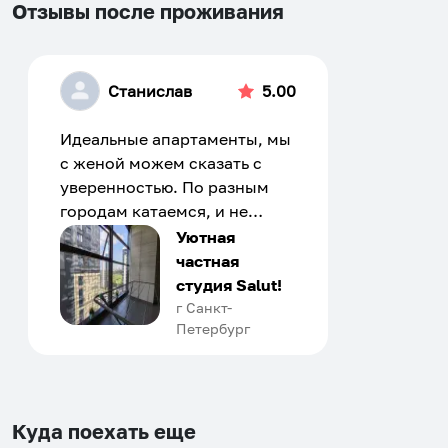
Отзывы после проживания
Станислав
5.00
Идеальные апартаменты, мы
с женой можем сказать с
уверенностью. По разным
городам катаемся, и не
только в России. Сервис на
Уютная
отличном уровне. Хозяин
частная
апартаментов доброй души
студия Salut!
человек, всегда можно
г Санкт-
Петербург
договориться, подскажет
что как и почему.
Рекомендуем на 100% и вам,
и друзьям и сами будем
приезжать еще...
Куда поехать еще