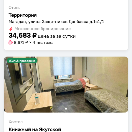
Отель
Территория
Магадан, улица Защитников Донбасса д.1с1/1
Мгновенное бронирование
34,683
₽
цена за
за сутки
8,671
₽ × 4 платежа
Жильё проверено
Хостел
Собери путешествие без сложностей
Книжный на Якутской