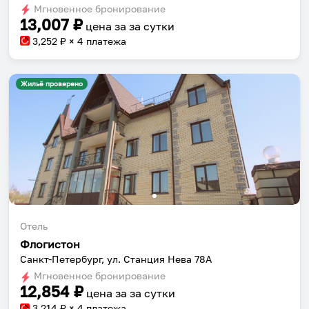
shortcuts
shortcuts
Мгновенное бронирование
for
for
13,007
₽
цена за
за сутки
changing
changing
3,252
₽ × 4 платежа
dates.
dates.
Жильё проверено
Отель
Флогистон
Санкт-Петербург, ул. Станция Нева 78А
Мгновенное бронирование
12,854
₽
цена за
за сутки
3,214
₽ × 4 платежа