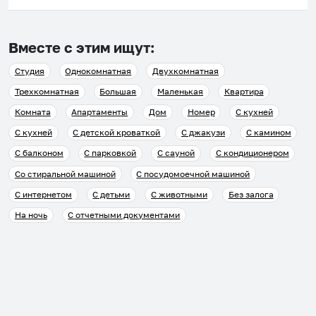
Вместе с этим ищут:
Студия
Однокомнатная
Двухкомнатная
Трехкомнатная
Большая
Маленькая
Квартира
Комната
Апартаменты
Дом
Номер
С кухней
С кухней
С детской кроваткой
С джакузи
С камином
С балконом
С парковкой
С сауной
С кондиционером
Со стиральной машиной
С посудомоечной машиной
С интернетом
С детьми
С животными
Без залога
На ночь
С отчетными документами