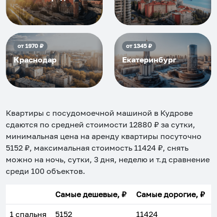
от
1970
₽
от
1345
₽
Краснодар
Екатеринбург
Квартиры с посудомоечной машиной в Кудрове
сдаются по средней стоимости
12880
₽ за сутки,
минимальная цена на аренду квартиры посуточно
5152
₽, максимальная стоимость
11424
₽, снять
можно на ночь, сутки, 3 дня, неделю и т.д сравнение
среди
100
объектов
.
Самые дешевые, ₽
Самые дорогие, ₽
1 спальня
5152
11424