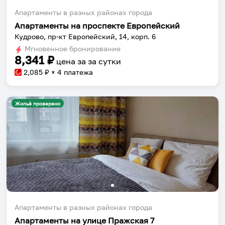
Апартаменты в разных районах города
Апартаменты на проспекте Европейский
Собери путешествие без сложностей
Кудрово, пр-кт Европейский, 14, корп. 6
Сохраняй места, повторяй маршруты, находи
Мгновенное бронирование
8,341
₽
компанию и бронируй жильё в одном
цена за
за сутки
приложении.
2,085
₽ × 4 платежа
Жильё проверено
Установить приложение
Апартаменты в разных районах города
Апартаменты на улице Пражская 7