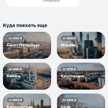
Петербург
договориться, подскажет
что как и почему.
Рекомендуем на 100% и вам,
и друзьям и сами будем
приезжать еще...
Куда поехать еще
от
1700
₽
от
1940
₽
Санкт-Петербург
Москва
от
1490
₽
от
1270
₽
Казань
Кисловодск
от
1800
₽
от
2300
₽
Калининград
Сочи