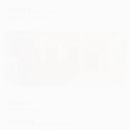
Мгновенное бронирование
changing
changing
7,918
₽
цена за
за сутки
dates.
dates.
1,980
₽ × 4 платежа
Жильё проверено
Отель
Подушка
Санкт-Петербург, Коллонтай 31/2
Мгновенное бронирование
13,007
₽
цена за
за сутки
3,252
₽ × 4 платежа