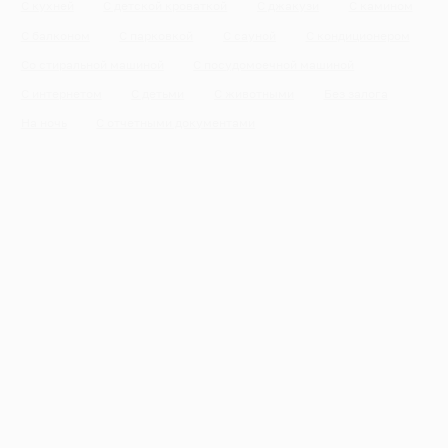
С кухней
С детской кроваткой
С джакузи
С камином
С балконом
С парковкой
С сауной
С кондиционером
Со стиральной машиной
С посудомоечной машиной
С интернетом
С детьми
С животными
Без залога
На ночь
С отчетными документами