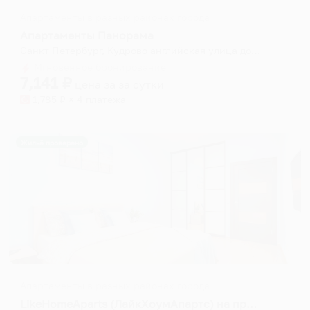
Апартаменты в разных районах города
Апартаменты Панорама
Санкт-Петербург, Кудрово английская улица дом 2
Мгновенное бронирование
7,141
₽
цена за
за сутки
1,785
₽ × 4 платежа
Жильё проверено
Апартаменты в разных районах города
LikeHomeAparts (ЛайкХоумАпартс) на проспекте Европейский 8