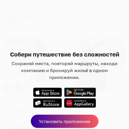
Кудрово, пр-кт Европейский, 8
Мгновенное бронирование
10,835
₽
цена за
за сутки
2,709
₽ × 4 платежа
Жильё проверено
Собери путешествие без сложностей
Сохраняй места, повторяй маршруты, находи
компанию и бронируй жильё в одном
приложении.
Апартаменты в разных районах города
Inndays на Английской 2
Кудрово, ул. Английская, 2
Установить приложение
Мгновенное бронирование
7,408
₽