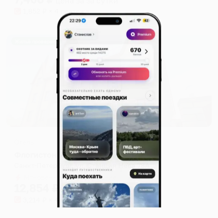
цена за
за сутки
1,852
₽ × 4 платежа
Жильё проверено
Отель
Флогистон
Санкт-Петербург, ул. Станция Нева 78А
Мгновенное бронирование
12,854
₽
цена за
за сутки
3,214
₽ × 4 платежа