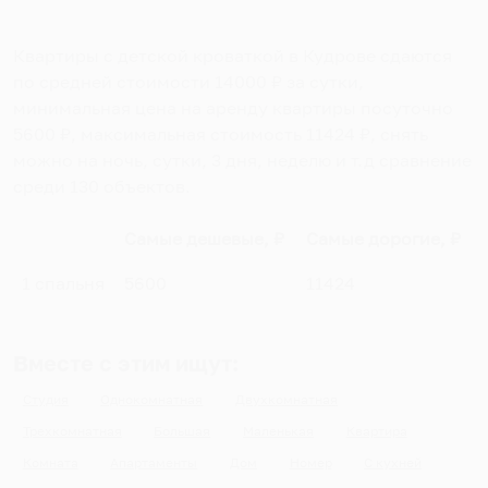
Квартиры с детской кроваткой в Кудрове
сдаются
по средней стоимости
14000
₽ за сутки,
минимальная цена на аренду квартиры посуточно
5600
₽, максимальная стоимость
11424
₽, снять
можно на ночь, сутки, 3 дня, неделю и т.д сравнение
среди
130
объектов
.
Самые дешевые, ₽
Самые дорогие, ₽
1 спальня
5600
11424
Вместе с этим ищут:
Студия
Однокомнатная
Двухкомнатная
Трехкомнатная
Большая
Маленькая
Квартира
Комната
Апартаменты
Дом
Номер
С кухней