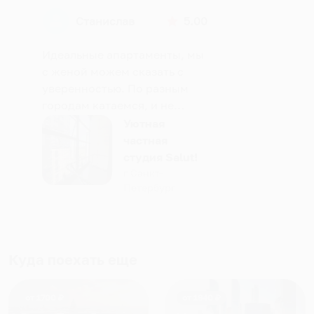
Станислав
5.00
Идеальные апартаменты, мы
с женой можем сказать с
уверенностью. По разным
городам катаемся, и не
только в России. Сервис на
Уютная
отличном уровне. Хозяин
частная
апартаментов доброй души
студия Salut!
человек, всегда можно
г Санкт-
Петербург
договориться, подскажет
что как и почему.
Рекомендуем на 100% и вам,
и друзьям и сами будем
приезжать еще...
Куда поехать еще
от
1700
₽
от
1940
₽