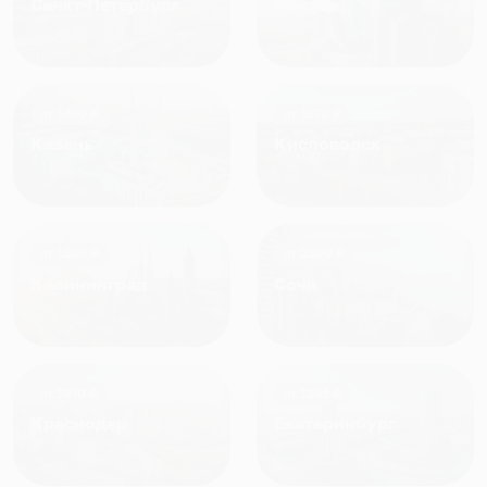
Санкт-Петербург
Москва
от
1490
₽
от
1270
₽
Казань
Кисловодск
от
1800
₽
от
2300
₽
Калининград
Сочи
от
1970
₽
от
1345
₽
Краснодар
Екатеринбург