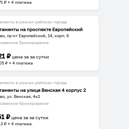
71
₽ × 4 платежа
аменты в разных районах города
таменты на проспекте Европейский
во, пр-кт Европейский, 14, корп. 6
овенное бронирование
21
₽
цена за
за сутки
05
₽ × 4 платежа
аменты в разных районах города
таменты на улице Венская 4 корпус 2
во, ул. Венская, 4к2
овенное бронирование
51
₽
цена за
за сутки
13
₽ × 4 платежа