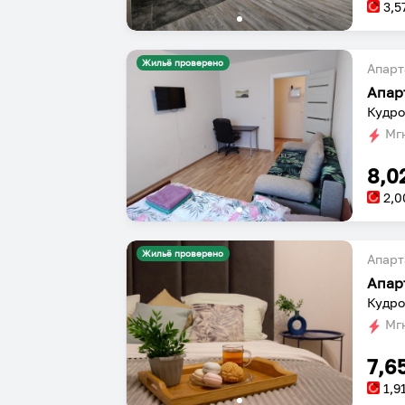
3,5
Жильё проверено
Апарт
Апар
Кудро
Мгн
8,0
2,0
Жильё проверено
Апарт
Апар
Кудро
Мгн
7,6
1,9