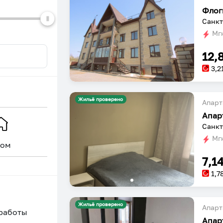
Флог
Санкт
Мгн
12,
3,2
Жильё проверено
Апарт
Апар
Санкт
Мгн
ом
Уникальное
7,1
1,7
Жильё проверено
Апарт
 работы