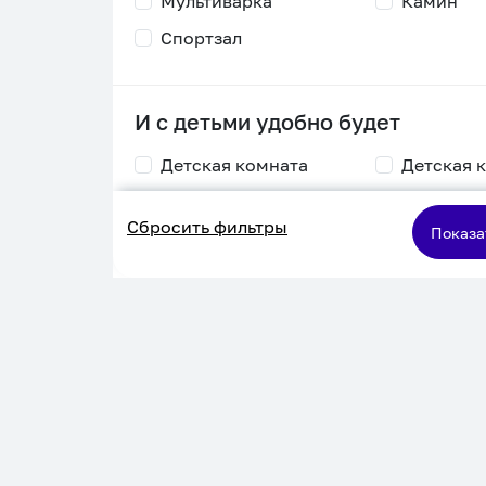
Мультиварка
Камин
Спортзал
И с детьми удобно будет
Детская комната
Детская 
Столик для
Двухъяру
Сбросить фильтры
кормления
кровать
Показа
Пеленальный стол
Игровая приставка