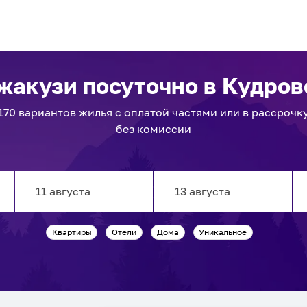
джакузи посуточно
в Кудров
170
вариантов
жилья с оплатой частями или в рассрочк
без комиссии
Navigate
Navigate
Квартиры
Отели
Дома
Уникальное
forward
backward
to
to
interact
interact
with
with
the
the