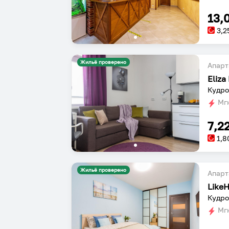
13,
3,2
Жильё проверено
Апарт
Eliz
Кудро
Мгн
7,2
1,8
Жильё проверено
Апарт
Кудро
Мгн