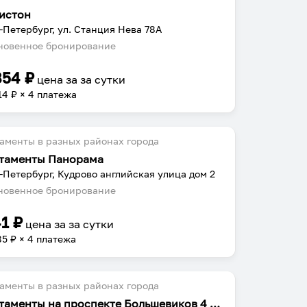
истон
-Петербург, ул. Станция Нева 78А
овенное бронирование
854
₽
цена за
за сутки
14
₽ × 4 платежа
аменты в разных районах города
таменты Панорама
-Петербург, Кудрово английская улица дом 2
овенное бронирование
41
₽
цена за
за сутки
85
₽ × 4 платежа
аменты в разных районах города
Апартаменты на проспекте Большевиков 4 корпус 1