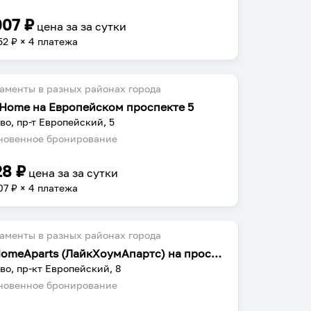
007
₽
цена за
за сутки
52
₽ × 4 платежа
аменты в разных районах города
a Home на Европейском проспекте 5
во, пр-т Европейский, 5
овенное бронирование
28
₽
цена за
за сутки
07
₽ × 4 платежа
аменты в разных районах города
LikeHomeAparts (ЛайкХоумАпартс) на проспекте Европейский 8
во, пр-кт Европейский, 8
овенное бронирование