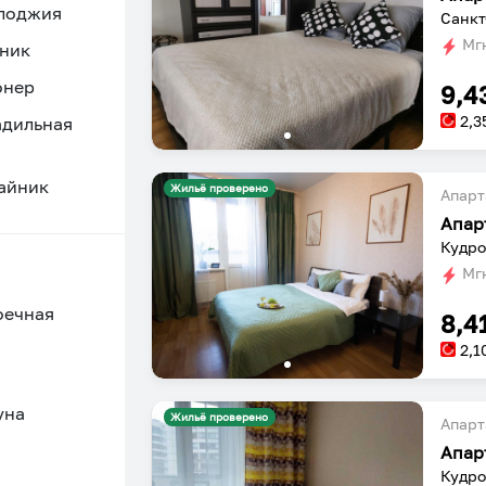
 лоджия
Санкт
Мгн
ник
онер
9,4
2,3
адильная
айник
Жильё проверено
Апарт
Апар
Кудро
Мгн
оечная
8,4
2,1
уна
Жильё проверено
Апарт
Апар
Кудро