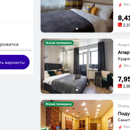
Мгн
8,4
2,1
Жильё проверено
кроватка
Апарт
сная
Кудро
ть варианты
Мгн
7,9
1,9
Жильё проверено
Отель
Поду
Санкт
Мгн