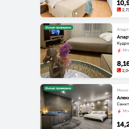
10,
2,7
Жильё проверено
Апарт
Апар
Кудро
Мгн
8,1
2,0
Жильё проверено
Мини-
Алек
Санкт
Мгн
14,