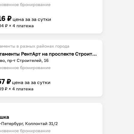
овенное бронирование
16
₽
цена за
за сутки
04
₽ × 4 платежа
аменты в разных районах города
Апартаменты РентАрт на проспекте Строителей 16
во, пр-т Строителей, 16
овенное бронирование
57
₽
цена за
за сутки
89
₽ × 4 платежа
шка
-Петербург, Коллонтай 31/2
овенное бронирование