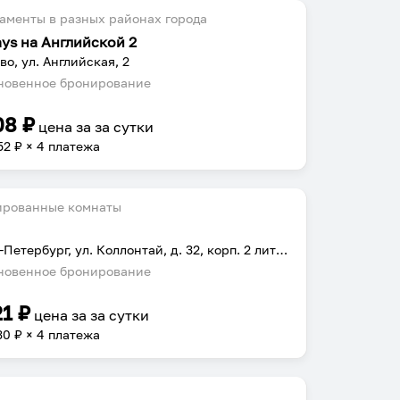
аменты в разных районах города
ays на Английской 2
во, ул. Английская, 2
овенное бронирование
08
₽
цена за
за сутки
52
₽ × 4 платежа
ированные комнаты
Санкт-Петербург, ул. Коллонтай, д. 32, корп. 2 литер А
овенное бронирование
21
₽
цена за
за сутки
30
₽ × 4 платежа