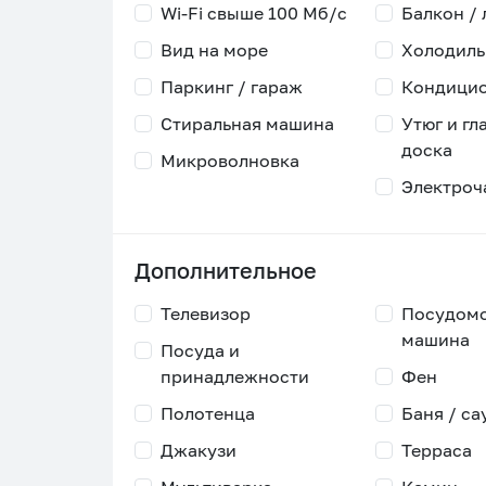
Wi-Fi свыше 100 Мб/с
Балкон /
Вид на море
Холодиль
Паркинг / гараж
Кондици
Стиральная машина
Утюг и гл
доска
Микроволновка
Электроч
Дополнительное
Телевизор
Посудом
машина
Посуда и
принадлежности
Фен
Полотенца
Баня / са
Джакузи
Терраса