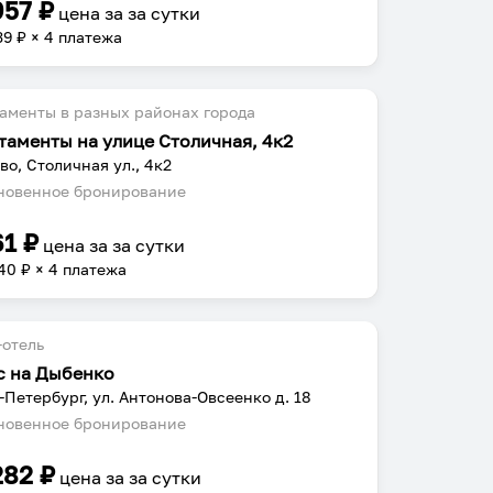
957
₽
цена за
за сутки
39
₽ × 4 платежа
аменты в разных районах города
таменты на улице Столичная, 4к2
во, Столичная ул., 4к2
овенное бронирование
61
₽
цена за
за сутки
40
₽ × 4 платежа
отель
с на Дыбенко
-Петербург, ул. Антонова-Овсеенко д. 18
овенное бронирование
282
₽
цена за
за сутки