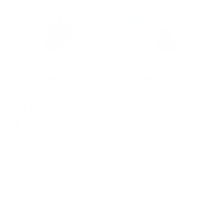
Апартаменты в разных районах города
Апартаменты Йорт на улице Ташаяк 1
Казань, ул. Ташаяк 1
Мгновенное бронирование
19,097
₽
цена за
за сутки
4,774
₽ × 4 платежа
Жильё проверено