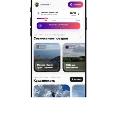
Жильё проверено
Апартаменты в разных районах города
Апартаменты на улице Алексея Козина 8 с умным домом и видом на Кремль
Казань, Алексея Козина 8
Мгновенное бронирование
12,752
₽
цена за
за сутки
3,188
₽ × 4 платежа
Жильё проверено