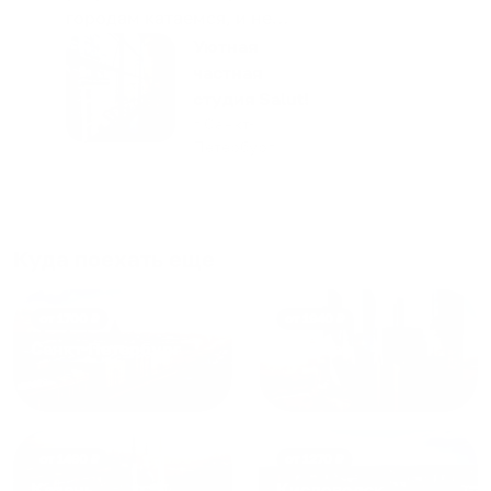
городам катаемся, и не
только в России. Сервис на
Уютная
отличном уровне. Хозяин
частная
апартаментов доброй души
студия Salut!
человек, всегда можно
г Санкт-
Петербург
договориться, подскажет
что как и почему.
Рекомендуем на 100% и вам,
и друзьям и сами будем
приезжать еще...
Куда поехать еще
от
1700
₽
от
1940
₽
Санкт-Петербург
Москва
от
1490
₽
от
1270
₽
Казань
Кисловодск