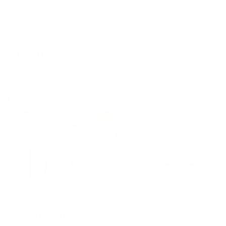
Апартаменты в разных районах города
Апартаменты Казани на улице Алексея Козина 3А
Казань, ул. Алексея Козина, 3А
Мгновенное бронирование
13,260
₽
цена за
за сутки
3,315
₽ × 4 платежа
Жильё проверено
Апартаменты в разных районах города
Апартаменты на переулке Щербаковский
Казань, пер. Щербаковский, 7