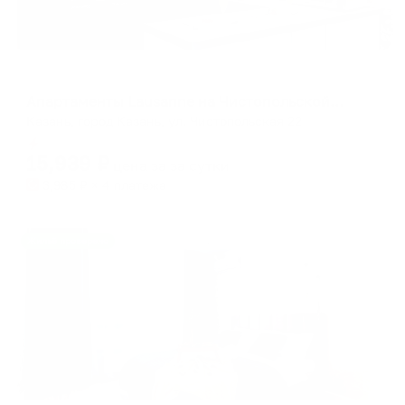
Апартаменты в разных районах города
Апартаменты Lausanne на Чистопольской 22
Казань, город Казань, ул. Чистопольская 22
Мгновенное бронирование
15,939
₽
цена за
за сутки
3,985
₽ × 4 платежа
Жильё проверено