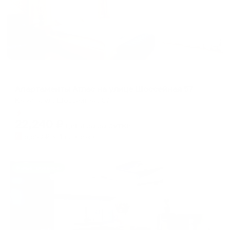
Апартаменты в разных районах города
Апартаменты Атлас на улице Шоссейная 57
Казань, ул. Шоссейная, 57
Мгновенное бронирование
22,240
₽
цена за
за сутки
5,560
₽ × 4 платежа
Жильё проверено