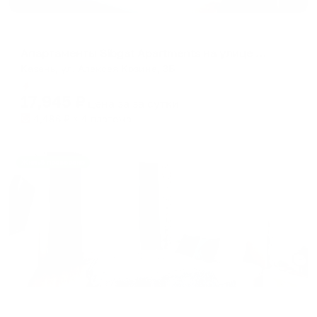
Апартаменты в разных районах города
Апартаменты Sibgat Apartments на улице Алексея Козина 3Б
Казань, ул. Алексея Козина, 3Б
Мгновенное бронирование
17,945
₽
цена за
за сутки
4,486
₽ × 4 платежа
Жильё проверено
Апартаменты в разных районах города