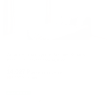
Апартаменты в разных районах города
Апартаменты на улице Алексея Козина
Казань, ул. Алексея Козина, д. 3А
Мгновенное бронирование
14,027
₽
цена за
за сутки
3,507
₽ × 4 платежа
Жильё проверено