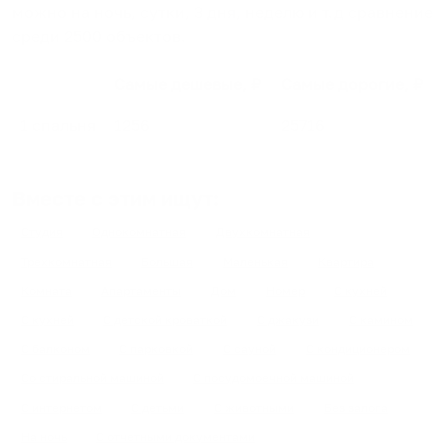
можно на ночь, сутки, 3 дня, неделю и т.д сравнение
среди
2500
объектов
.
Самые дешевые, ₽
Самые дорогие, ₽
1 спальня
1256
25716
Вместе с этим ищут:
Студия
Однокомнатная
Двухкомнатная
Трехкомнатная
Большая
Маленькая
Квартира
Комната
Апартаменты
Дом
Номер
С кухней
С кухней
С детской кроваткой
С джакузи
С камином
С балконом
С парковкой
С сауной
С кондиционером
Со стиральной машиной
С посудомоечной машиной
С интернетом
С детьми
С животными
Без залога
На ночь
С отчетными документами