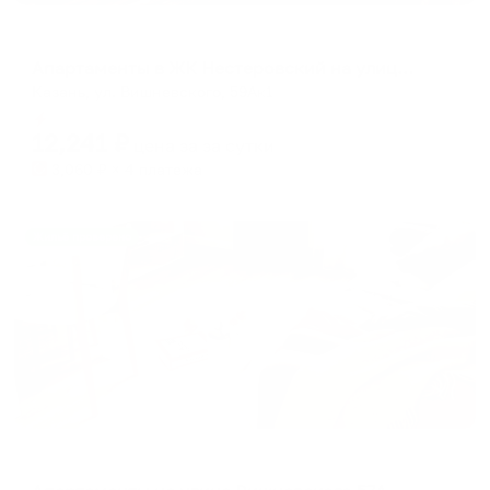
Апартаменты в разных районах города
Апартаменты в ЖК Нестеровский на улице Вишневского 59А корпус 1
Казань, ул. Вишневского, 59Ак1
Мгновенное бронирование
12,241
₽
цена за
за сутки
3,060
₽ × 4 платежа
Жильё проверено
Апартаменты в разных районах города