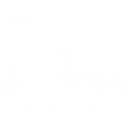
Казань, Вахитовский район, Большая Красная улица, 22А
Мгновенное бронирование
22,443
₽
цена за
за сутки
5,611
₽ × 4 платежа
Жильё проверено
Апартаменты в разных районах города
Апартаменты на улице Алексея Козина 3Б
Казань, ул. Алексея Козина, 3Б
Мгновенное бронирование
15,302
₽