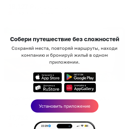
19,127
₽
цена за
за сутки
4,782
₽ × 4 платежа
Жильё проверено
Собери путешествие без сложностей
Сохраняй места, повторяй маршруты, находи
компанию и бронируй жильё в одном
приложении.
Апартаменты в разных районах города
Апартаменты Лилия Хаус на улице Габдуллы Тукая 65А
Казань, ул. Габдуллы Тукая, 65А
Установить приложение
Мгновенное бронирование
17,752
₽
цена за
за сутки
4,438
₽ × 4 платежа