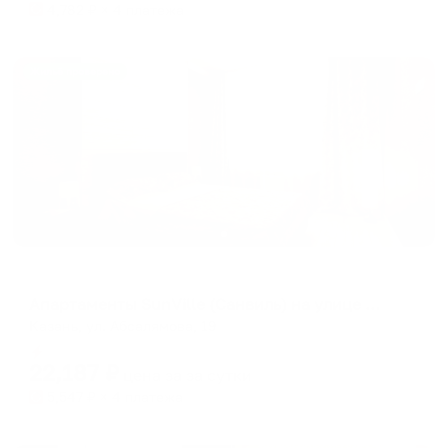
4,782
₽ × 4 платежа
Жильё проверено
Апартаменты в разных районах города
Апартаменты SunVille (Санвиль) на улице Абсалямова
Казань, ул. Абсалямова, 19
Мгновенное бронирование
22,187
₽
цена за
за сутки
5,547
₽ × 4 платежа