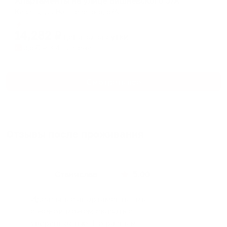
Апартаменты на улице Вишневского 57А
Казань, ул. Вишневского, 57А
Мгновенное бронирование
14,282
₽
цена за
за сутки
3,571
₽ × 4 платежа
Смотреть все
Отзывы после проживания
Станислав
5.00
Идеальные апартаменты, мы
с женой можем сказать с
уверенностью. По разным