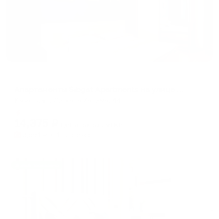
Апартаменты в разных районах города
Апартаменты Sibgat Apartments на улице Сибгата Хакима 44
Казань, ул. Сибгата Хакима, 44
Мгновенное бронирование
14,375
₽
цена за
за сутки
3,594
₽ × 4 платежа
Жильё проверено