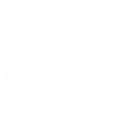
Апартаменты на улице Алексея Козина 3А
Казань, ул. Алексея Козина, 3А
Мгновенное бронирование
15,047
₽
цена за
за сутки
3,762
₽ × 4 платежа
Жильё проверено
Апартаменты в разных районах города
Апартаменты Bliss на улице Абсалямова
Казань, ул. Абсалямова, 25
Мгновенное бронирование