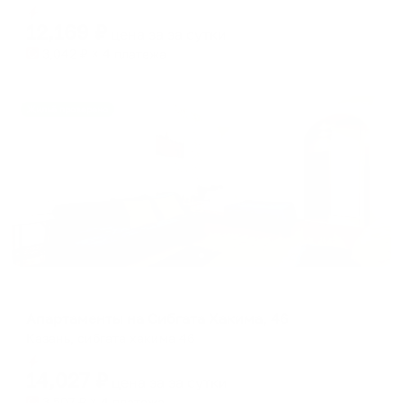
shortcuts
shortcuts
Мгновенное бронирование
for
for
12,169
₽
цена за
за сутки
changing
changing
3,042
₽ × 4 платежа
dates.
dates.
Жильё проверено
Апартаменты в разных районах города
Апартаменты на Сибгата Хакима, 46
Казань, сибгата хакима 46
Мгновенное бронирование
14,027
₽
цена за
за сутки
3,507
₽ × 4 платежа