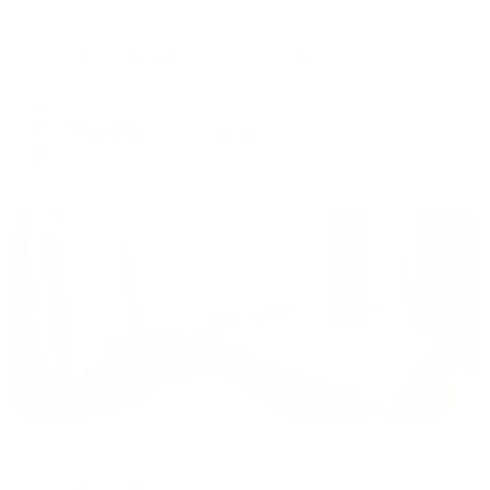
Апартаменты в разных районах города
Апартаменты на улице Алексея Козина 2
Казань, ул. Алексея Козина д.2
Мгновенное бронирование
17,857
₽
цена за
за сутки
4,464
₽ × 4 платежа
Жильё проверено
Апартаменты в разных районах города
Апартаменты на улице Большой Красной, 22А