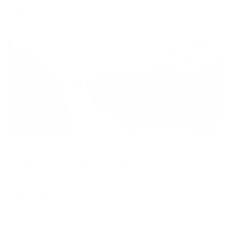
цена за
за сутки
3,826
₽ × 4 платежа
Жильё проверено
Апартаменты в разных районах города
Апартаменты Казани на Лево-Булачной улице 42/2
Казань, ул Лево-Булачная, 42/2
Мгновенное бронирование
21,678
₽
цена за
за сутки
5,420
₽ × 4 платежа