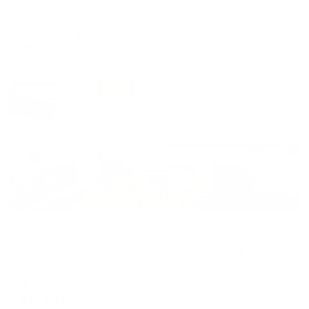
Мгновенное бронирование
16,662
₽
цена за
за сутки
4,166
₽ × 4 платежа
Жильё проверено
Апартаменты в разных районах города
Апартаменты на улице Алексея Козина 2
Казань, ул. Алексея Козина, 2, Savin House
Мгновенное бронирование
19,127
₽
цена за
за сутки