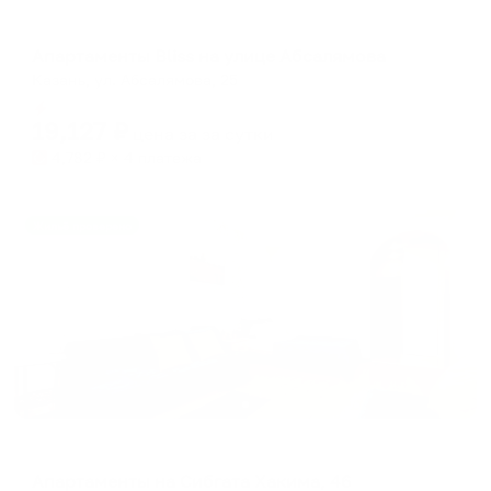
Апартаменты в разных районах города
Апартаменты Bliss на улице Абсалямова
Казань, ул. Абсалямова, 25
Мгновенное бронирование
19,127
₽
цена за
за сутки
4,782
₽ × 4 платежа
Жильё проверено
Апартаменты в разных районах города
Апартаменты на Сибгата Хакима, 46