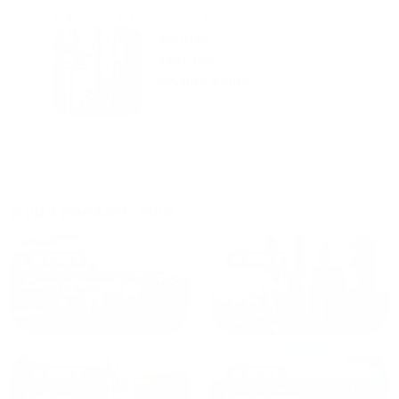
городам катаемся, и не
только в России. Сервис на
Уютная
отличном уровне. Хозяин
частная
апартаментов доброй души
студия Salut!
человек, всегда можно
г Санкт-
Петербург
договориться, подскажет
что как и почему.
Рекомендуем на 100% и вам,
и друзьям и сами будем
приезжать еще...
Куда поехать еще
от
1700
₽
от
1940
₽
Санкт-Петербург
Москва
от
1490
₽
от
1270
₽
Казань
Кисловодск