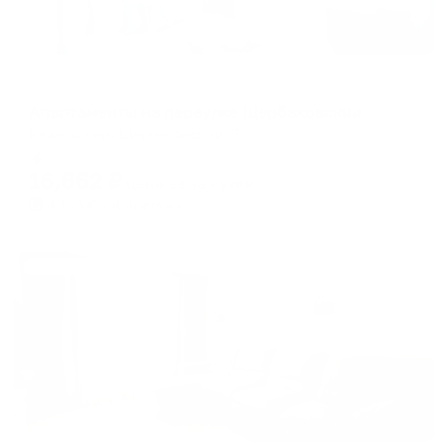
Апартаменты в разных районах города
Апартаменты на переулке Щербаковский
Казань, пер. Щербаковский, 7
Мгновенное бронирование
16,662
₽
цена за
за сутки
4,166
₽ × 4 платежа
Жильё проверено