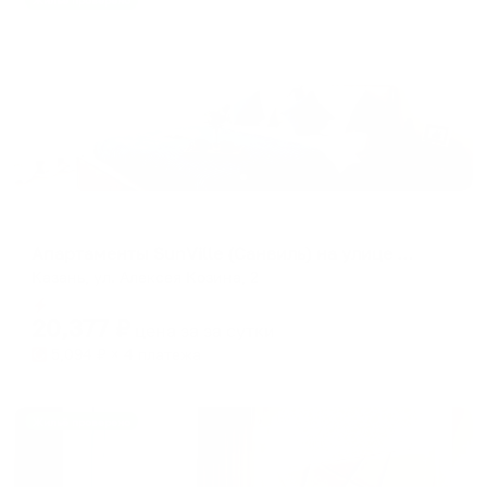
Жильё проверено
Апартаменты в разных районах города
Апартаменты SunVille (Санвиль) на улице Алексея Козина 2
Казань, ул. Алексея Козина, 2
Мгновенное бронирование
20,377
₽
цена за
за сутки
5,094
₽ × 4 платежа
Жильё проверено