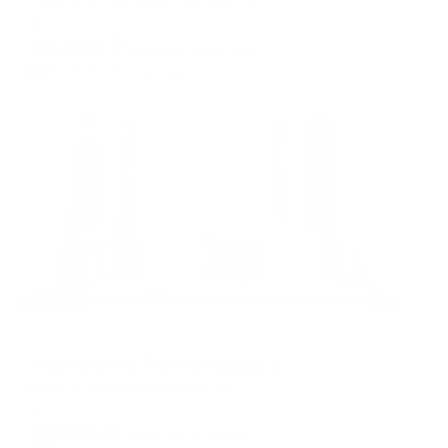
Мгновенное бронирование
14,400
₽
цена за
за сутки
3,600
₽ × 4 платежа
Жильё проверено
Апартаменты в разных районах города
Апартаменты Йорт на Кирова 5
Казань, переулок Кирова, д.5
Мгновенное бронирование
21,535
₽
цена за
за сутки