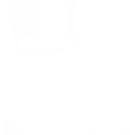
Жильё проверено
Апартаменты в разных районах города
Апартаменты на улице Вишневского, 57А
Казань, улица Вишневского, 57А
Мгновенное бронирование
12,039
₽
цена за
за сутки
3,010
₽ × 4 платежа
Жильё проверено