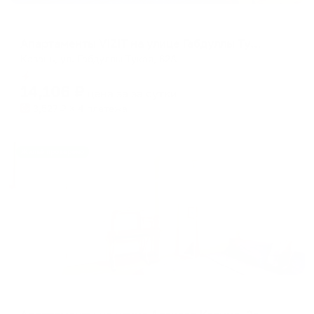
Апартаменты в разных районах города
Апартаменты VIZIT на улице Габдуллы Тукая
Казань, ул. Габдуллы Тукая, 62А
Мгновенное бронирование
14,106
₽
цена за
за сутки
3,527
₽ × 4 платежа
Жильё проверено
Апартаменты в разных районах города