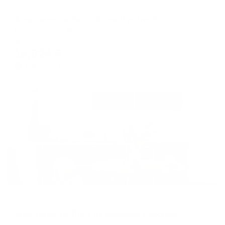
Апартаменты в разных районах города
Апартаменты Santorini на Мусина 9
Казань, улица Мусина, 9
Мгновенное бронирование
19,924
₽
цена за
за сутки
4,981
₽ × 4 платежа
Жильё проверено
Апартаменты в разных районах города
Апартаменты Йорт на Большой Красной
Казань, ул. Большая Красная, 63