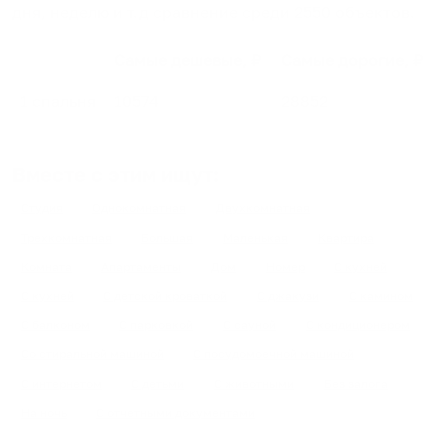
дня, неделю и т.д сравнение среди
2550
объектов
.
Самые дешевые, ₽
Самые дорогие, ₽
1 спальня
10574
28852
Вместе с этим ищут:
Студия
Однокомнатная
Двухкомнатная
Трехкомнатная
Большая
Маленькая
Квартира
Комната
Апартаменты
Дом
Номер
С кухней
С кухней
С детской кроваткой
С джакузи
С камином
С балконом
С парковкой
С сауной
С кондиционером
Со стиральной машиной
С посудомоечной машиной
С интернетом
С детьми
С животными
Без залога
На ночь
С отчетными документами