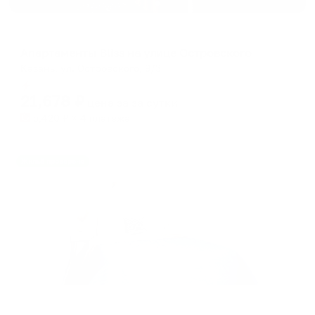
Апартаменты в разных районах города
Апартаменты Bliss на улице Островского
Казань, ул. Островского, 9/3
Мгновенное бронирование
21,678
₽
цена за
за сутки
5,420
₽ × 4 платежа
Жильё проверено
Апартаменты в разных районах города