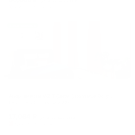
цена за
за сутки
7,651
₽ × 4 платежа
Жильё проверено
Апартаменты в разных районах города
Апартаменты VIZIT (Визит) на улице Островского 88А
Казань, ул. Островского, 88А
Мгновенное бронирование
17,064
₽
цена за
за сутки
4,266
₽ × 4 платежа