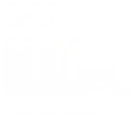
Казань, сибгата хакима 46
Мгновенное бронирование
14,027
₽
цена за
за сутки
3,507
₽ × 4 платежа
Жильё проверено
Апартаменты в разных районах города
Апартаменты на улице Бехтерева 9А
Казань, ул. Бехтерева, 9А
Мгновенное бронирование
30,603
₽