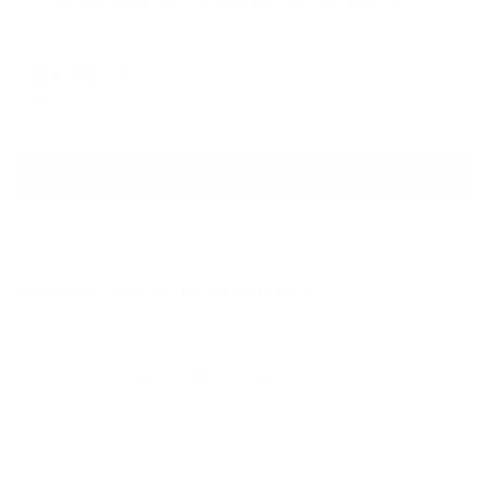
Апартаменты на улице Алексея Козина, 3а
Казань, Козина 3а
Мгновенное бронирование
22,952
₽
цена за
за сутки
5,738
₽ × 4 платежа
Смотреть все
Отзывы после проживания
Станислав
5.00
Идеальные апартаменты, мы
с женой можем сказать с
уверенностью. По разным