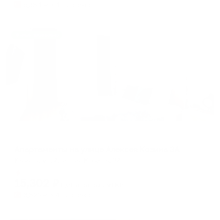
5,384
₽ × 4 платежа
Жильё проверено
Апартаменты в разных районах города
Апартаменты на улице Алексея Козина 3А
Казань, ул. Алексея Козина, 3А
Мгновенное бронирование
15,302
₽
цена за
за сутки
3,826
₽ × 4 платежа