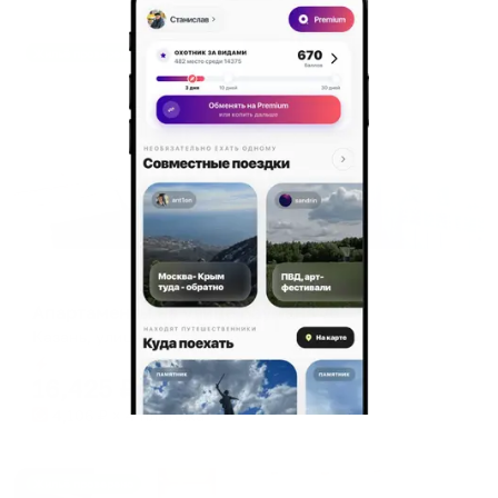
Жильё проверено
Апартаменты в разных районах города
Апартаменты на улице Баумана 76
Казань, улица Баумана, 76
Мгновенное бронирование
16,425
₽
цена за
за сутки
4,106
₽ × 4 платежа
Жильё проверено