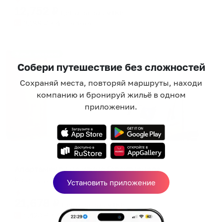
12,752
₽
цена за
за сутки
3,188
₽ × 4 платежа
Жильё проверено
Собери путешествие без сложностей
Сохраняй места, повторяй маршруты, находи
компанию и бронируй жильё в одном
приложении.
Апартаменты в разных районах города
Апартаменты на улице Галактионова
Казань, ул. Галактионова, д. 3Б
Установить приложение
Мгновенное бронирование
21,678
₽
цена за
за сутки
5,420
₽ × 4 платежа