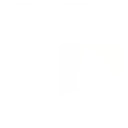
Апартаменты Йорт на улице Ташаяк 1
Казань, ул. Ташаяк 1
Мгновенное бронирование
19,097
₽
цена за
за сутки
4,774
₽ × 4 платежа
Жильё проверено
Апартаменты в разных районах города
Апартаменты на улице Алексея Козина 8 с умным домом и видом на Кремль
Казань, Алексея Козина 8
Мгновенное бронирование