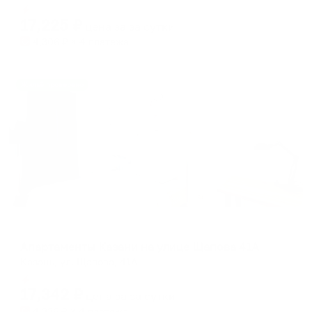
Мгновенное бронирование
changing
changing
17,225
₽
цена за
за сутки
dates.
dates.
4,306
₽ × 4 платежа
Жильё проверено
Апартаменты в разных районах города
Апартаменты Казани на улице Щапова 41А
Казань, ул. Щапова, 41А
Мгновенное бронирование
17,342
₽
цена за
за сутки
4,336
₽ × 4 платежа