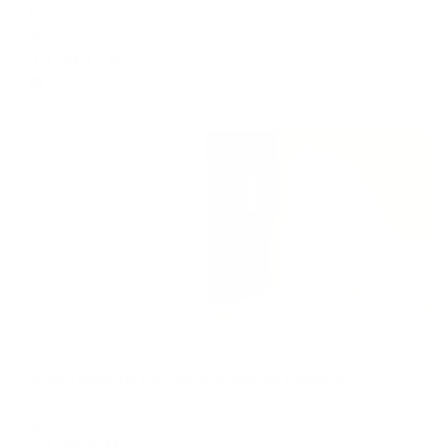
Казань, ул. Алексея Козина, 3А
Мгновенное бронирование
13,260
₽
цена за
за сутки
3,315
₽ × 4 платежа
Жильё проверено
Апартаменты в разных районах города
Апартаменты на улице Алексея Козина 8 с умным домом и видом на Кремль
Казань, Алексея Козина 8
Мгновенное бронирование
12,752
₽