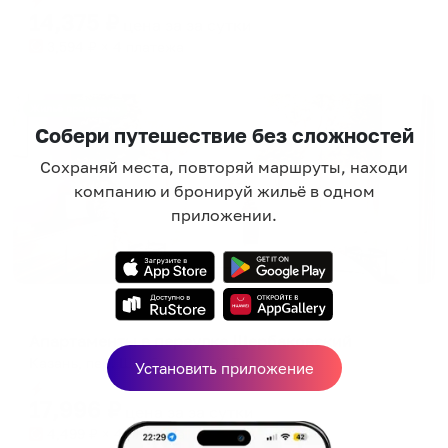
14,375
₽
цена за
за сутки
3,594
₽ × 4 платежа
Жильё проверено
Собери путешествие без сложностей
Сохраняй места, повторяй маршруты, находи
компанию и бронируй жильё в одном
приложении.
Апартаменты в разных районах города
Апартаменты в переулке Щербаковский
Казань, пер. Щербаковский, 7
Установить приложение
Мгновенное бронирование
17,996
₽
цена за
за сутки
4,499
₽ × 4 платежа