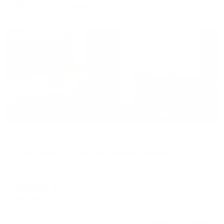
4,782
₽ × 4 платежа
Жильё проверено
Апартаменты в разных районах города
Апартаменты в центре Казани на улице Татарстан 49
Казань, Татарстан, 49
Мгновенное бронирование
12,115
₽
цена за
за сутки
3,029
₽ × 4 платежа