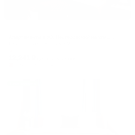
Апартаменты в разных районах города
Апартаменты в ЖК Нестеровский на улице Вишневского 57А
Казань, ул. Вишневского, 57А
Мгновенное бронирование
12,241
₽
цена за
за сутки
3,060
₽ × 4 платежа
Жильё проверено