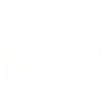
Апартаменты в разных районах города
Апартаменты на улице Ахтямова 18А
Казань, ул. Ахтямова, 18А
Мгновенное бронирование
12,905
₽
цена за
за сутки
3,226
₽ × 4 платежа
Жильё проверено
Апартаменты в разных районах города
Апартаменты Sibgat Apartments на улице Алексея Козина 3Б
Казань, ул. Алексея Козина, 3Б