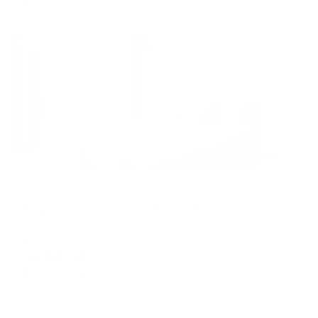
Жильё проверено
Апартаменты в разных районах города
Апартаменты на улице Алексея Козина
Казань, ул. Алексея Козина, д. 3А
Мгновенное бронирование
14,027
₽
цена за
за сутки
3,507
₽ × 4 платежа