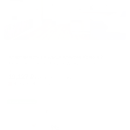
Апартаменты в разных районах города
Апартаменты на улице Алексея Козина 2
Казань, ул. Алексея Козина, 2, Savin House
Мгновенное бронирование
19,127
₽
цена за
за сутки
4,782
₽ × 4 платежа
Жильё проверено