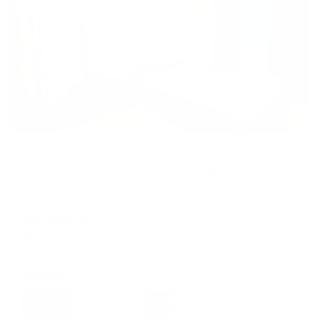
Жильё проверено
Апартаменты в разных районах города
Апартаменты на улице Большой Красной, 22А
Казань, Вахитовский район, Большая Красная улица, 22А
Мгновенное бронирование
22,443
₽
цена за
за сутки
5,611
₽ × 4 платежа
Жильё проверено