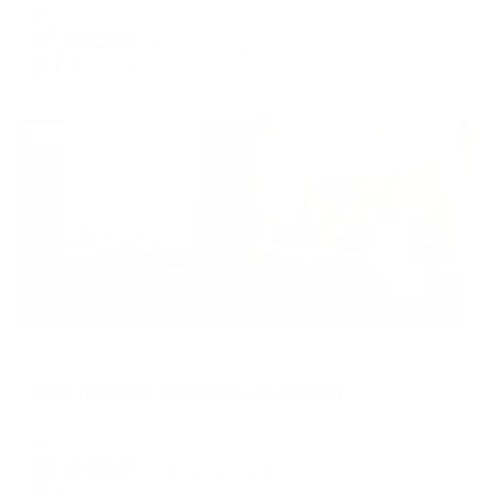
dates.
Мгновенное бронирование
dates.
17,852
₽
цена за
за сутки
4,463
₽ × 4 платежа
Жильё проверено
Апартаменты в разных районах города
Апартаменты Bliss в центре Казани
Казань, пер. Щербаковский, 7
Мгновенное бронирование
17,242
₽
цена за
за сутки
4,311
₽ × 4 платежа