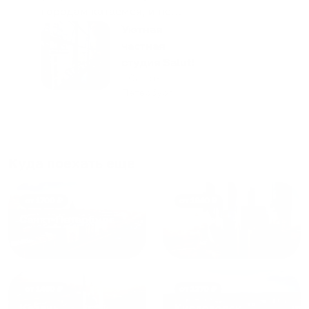
городам катаемся, и не
только в России. Сервис на
Уютная
отличном уровне. Хозяин
частная
апартаментов доброй души
студия Salut!
человек, всегда можно
г Санкт-
Петербург
договориться, подскажет
что как и почему.
Рекомендуем на 100% и вам,
и друзьям и сами будем
приезжать еще...
Куда поехать еще
от
1700
₽
от
1940
₽
Санкт-Петербург
Москва
от
1490
₽
от
1270
₽
Казань
Кисловодск