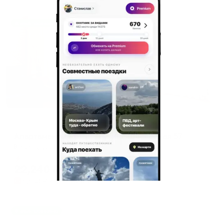
Жильё проверено
Апартаменты в разных районах города
Апартаменты Атлас на улице Шоссейная 57
Казань, ул. Шоссейная, 57
Мгновенное бронирование
22,240
₽
цена за
за сутки
5,560
₽ × 4 платежа
Жильё проверено