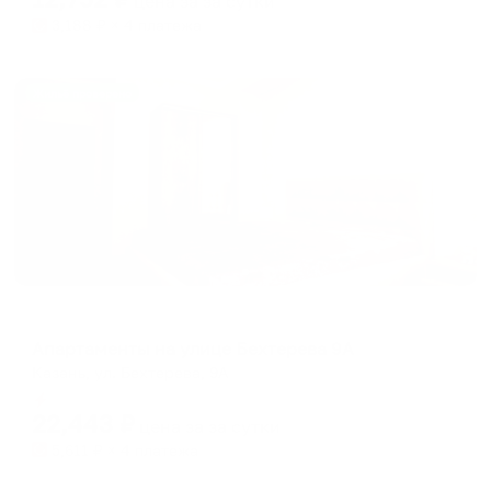
цена за
за сутки
3,188
₽ × 4 платежа
Жильё проверено
Апартаменты в разных районах города
Апартаменты на улице Бехтерева 9А
Казань, ул. Бехтерева, 9А
Мгновенное бронирование
22,443
₽
цена за
за сутки
5,611
₽ × 4 платежа