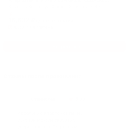
Апартаменты Милый дом около Казанской Ривьеры
Казань, г. Казань, ул. Сибгата Хакима, дом 40
Мгновенное бронирование
16,632
₽
цена за
за сутки
4,158
₽ × 4 платежа
Смотреть все
Отзывы после проживания
Станислав
5.00
Идеальные апартаменты, мы
с женой можем сказать с
уверенностью. По разным