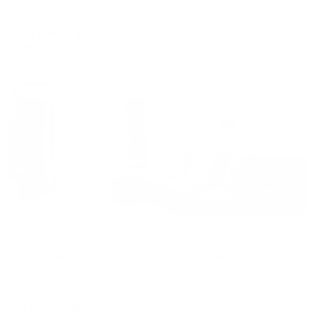
Мгновенное бронирование
17,945
₽
цена за
за сутки
4,486
₽ × 4 платежа
Жильё проверено
Апартаменты в разных районах города
Апартаменты Bliss на улице Абсалямова
Казань, ул. Абсалямова, 25
Мгновенное бронирование
19,127
₽
цена за
за сутки