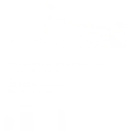
Апартаменты в разных районах города
Апартаменты SunVille (Санвиль) на улице Бутлерова
Казань, ул. Бутлерова, 20
Мгновенное бронирование
22,952
₽
цена за
за сутки
5,738
₽ × 4 платежа
Жильё проверено