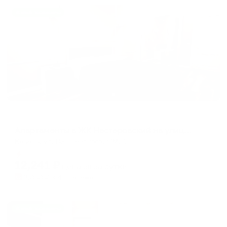
Жильё проверено
Апартаменты в разных районах города
Апартаменты в ЖК Нестеровский на улице Вишневского 59А корпус 1
Казань, ул. Вишневского, 59Ак1
Мгновенное бронирование
12,241
₽
цена за
за сутки
3,060
₽ × 4 платежа
Жильё проверено