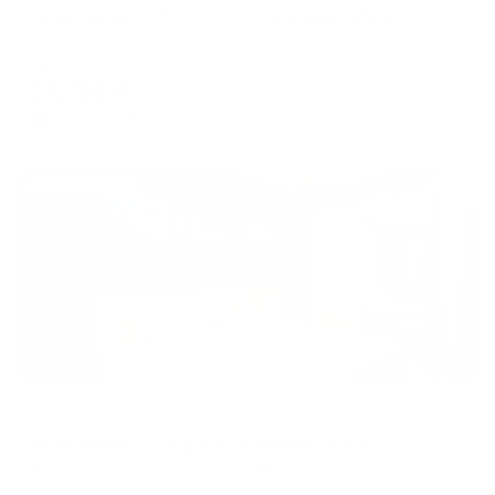
Апартаменты Лилия Хаус на улице Габдуллы Тукая 65А
Казань, ул. Габдуллы Тукая, 65А
Мгновенное бронирование
17,752
₽
цена за
за сутки
4,438
₽ × 4 платежа
Жильё проверено
Апартаменты в разных районах города
Апартаменты Sibgat Apartments на улице Сибгата Хакима 44
Казань, ул. Сибгата Хакима, 44
Мгновенное бронирование