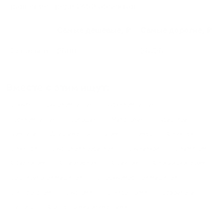
сравнение среди
2480
объектов
.
Самые дешевые, ₽
Самые дорогие, ₽
1 спальня
2600
36736
Вместе с этим ищут:
Студия
Однокомнатная
Двухкомнатная
Трехкомнатная
Большая
Маленькая
Квартира
Комната
Апартаменты
Дом
Номер
С кухней
С кухней
С детской кроваткой
С джакузи
С камином
С балконом
С парковкой
С сауной
С кондиционером
Со стиральной машиной
С посудомоечной машиной
С интернетом
С детьми
С животными
Без залога
На ночь
С отчетными документами