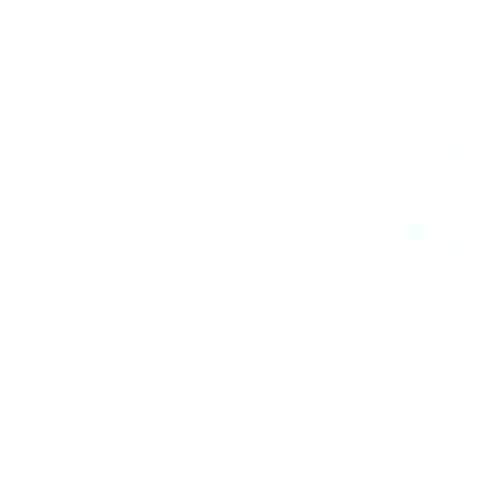
от
1800
₽
от
2300
₽
Калининград
Сочи
от
1970
₽
от
1345
₽
Краснодар
Екатеринбург
Дома в Казани
сдаются по средней стоимости
6500
₽ за сутки, минимальная цена на аренду квартиры
посуточно
2600
₽, максимальная стоимость
36736
₽,
снять можно на ночь, сутки, 3 дня, неделю и т.д