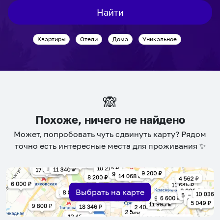
interact
interact
Найти
with
with
the
the
Квартиры
Отели
Дома
Уникальное
calendar
calendar
and
and
select
select
a
a
date.
date.
🙈
Press
Press
the
the
Похоже, ничего не найдено
question
question
Может, попробовать чуть сдвинуть карту? Рядом
mark
mark
точно есть интересные места для проживания ✨
key
key
to
to
get
get
the
the
Выбрать на карте
keyboard
keyboard
shortcuts
shortcuts
for
for