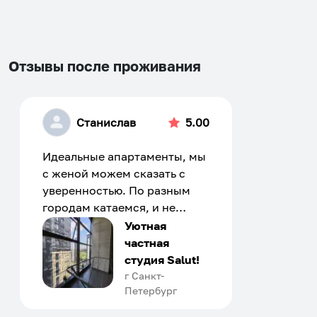
changing
changing
dates.
dates.
Отзывы после проживания
Станислав
5.00
Идеальные апартаменты, мы
с женой можем сказать с
уверенностью. По разным
городам катаемся, и не
только в России. Сервис на
Уютная
отличном уровне. Хозяин
частная
апартаментов доброй души
студия Salut!
человек, всегда можно
г Санкт-
Петербург
договориться, подскажет
что как и почему.