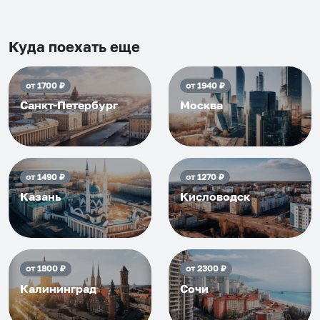
Рекомендуем на 100% и вам,
и друзьям и сами будем
приезжать еще...
Куда поехать еще
от
1700
₽
от
1940
₽
Санкт-Петербург
Москва
от
1490
₽
от
1270
₽
Казань
Кисловодск
от
1800
₽
от
2300
₽
Калининград
Сочи