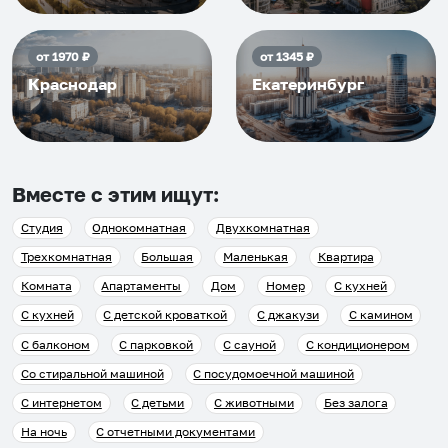
от
1970
₽
от
1345
₽
Краснодар
Екатеринбург
Вместе с этим ищут:
Студия
Однокомнатная
Двухкомнатная
Трехкомнатная
Большая
Маленькая
Квартира
Комната
Апартаменты
Дом
Номер
С кухней
С кухней
С детской кроваткой
С джакузи
С камином
С балконом
С парковкой
С сауной
С кондиционером
Со стиральной машиной
С посудомоечной машиной
С интернетом
С детьми
С животными
Без залога
На ночь
С отчетными документами