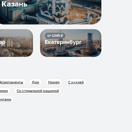
Казань
от
1345
₽
ар
Екатеринбург
Апартаменты
Дом
Номер
С кухней
ером
Со стиральной машиной
ентами