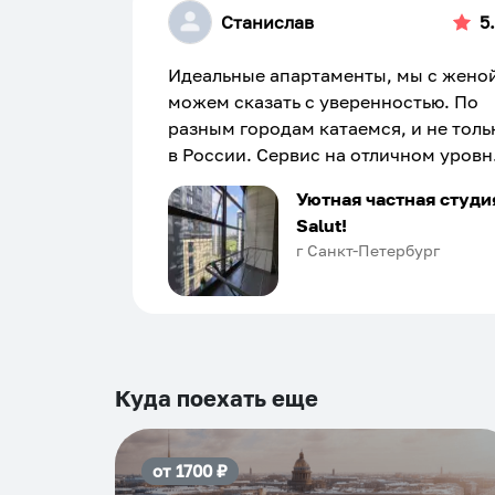
Станислав
5
Идеальные апартаменты, мы с жено
можем сказать с уверенностью. По
разным городам катаемся, и не толь
в России. Сервис на отличном уровн
Хозяин апартаментов доброй души
Уютная частная студи
человек, всегда можно договориться
Salut!
подскажет что как и почему.
г Санкт-Петербург
Рекомендуем на 100% и вам, и друз
и сами будем приезжать еще...
Куда поехать еще
от
1700
₽