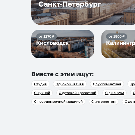
Санкт-Петербург
от
1270
₽
от
1800
₽
Кисловодск
Калининг
Вместе с этим ищут:
Студия
Однокомнатная
Двухкомнатная
Тр
С кухней
С детской кроваткой
С джакузи
С
С посудомоечной машиной
С интернетом
С дет