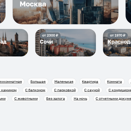
Москва
от
2300
₽
от
1970
₽
рад
Сочи
Краснод
ехкомнатная
Большая
Маленькая
Квартира
Комната
 камином
С балконом
С парковкой
С сауной
С кондицион
ьми
С животными
Без залога
На ночь
С отчетными докум