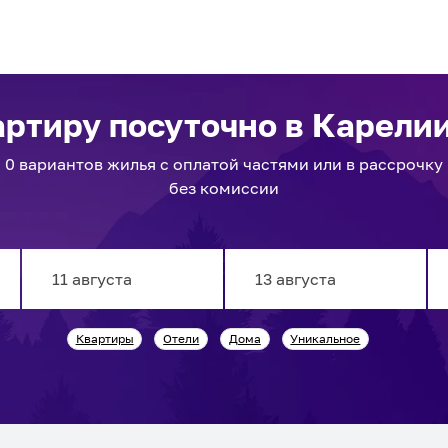
артиру посуточно
в Карели
0
вариантов
жилья с оплатой частями или в рассрочку
без комиссии
Navigate
Navigate
Квартиры
Отели
Дома
Уникальное
forward
backward
to
to
interact
interact
with
with
the
the