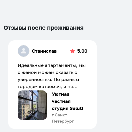
changing
changing
dates.
dates.
Отзывы после проживания
Станислав
5.00
Идеальные апартаменты, мы
с женой можем сказать с
уверенностью. По разным
городам катаемся, и не
только в России. Сервис на
Уютная
отличном уровне. Хозяин
частная
апартаментов доброй души
студия Salut!
человек, всегда можно
г Санкт-
Петербург
договориться, подскажет
что как и почему.