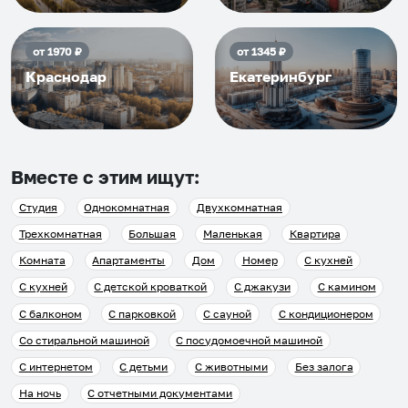
от
1970
₽
от
1345
₽
Краснодар
Екатеринбург
Вместе с этим ищут:
Студия
Однокомнатная
Двухкомнатная
Трехкомнатная
Большая
Маленькая
Квартира
Комната
Апартаменты
Дом
Номер
С кухней
С кухней
С детской кроваткой
С джакузи
С камином
С балконом
С парковкой
С сауной
С кондиционером
Со стиральной машиной
С посудомоечной машиной
С интернетом
С детьми
С животными
Без залога
На ночь
С отчетными документами