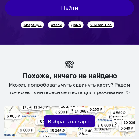
interact
interact
Найти
with
with
the
the
Квартиры
Отели
Дома
Уникальное
calendar
calendar
and
and
select
select
a
a
date.
date.
🙈
Press
Press
the
the
Похоже, ничего не найдено
question
question
Может, попробовать чуть сдвинуть карту? Рядом
mark
mark
точно есть интересные места для проживания ✨
key
key
to
to
get
get
the
the
Выбрать на карте
keyboard
keyboard
shortcuts
shortcuts
for
for