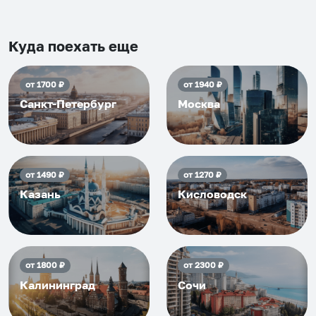
Рекомендуем на 100% и вам,
и друзьям и сами будем
приезжать еще...
Куда поехать еще
от
1700
₽
от
1940
₽
Санкт-Петербург
Москва
от
1490
₽
от
1270
₽
Казань
Кисловодск
от
1800
₽
от
2300
₽
Калининград
Сочи