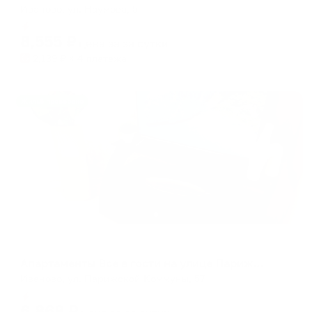
Иваново, ул. Наумова, 5
Мгновенное бронирование
8,555
₽
цена за
за сутки
2,139
₽ × 4 платежа
Жильё проверено
Апартаменты в разных районах города
Апартаменты Все в гости на улице Парижской Коммуны 57
Иваново, ул. Парижской Коммуны, 57
Мгновенное бронирование
6,868
₽