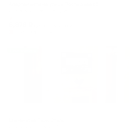
Апартаменты на улице Постышева 65
Иваново, ул. Постышева, 65
Мгновенное бронирование
6,376
₽
цена за
за сутки
1,594
₽ × 4 платежа
Жильё проверено
Мини-отель
Шереметев Парк Отель
Иваново, ул. Наумова, 1
Мгновенное бронирование