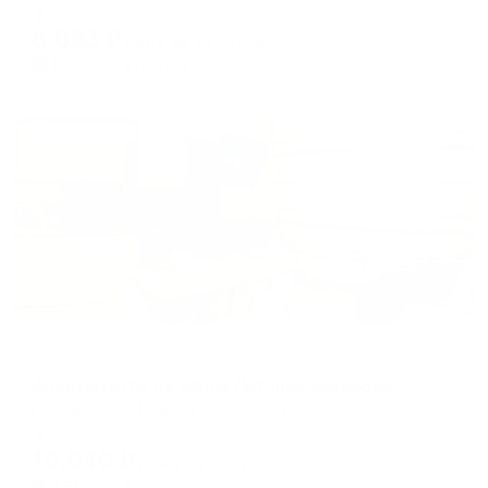
Мгновенное бронирование
changing
changing
6,023
₽
цена за
за сутки
dates.
dates.
1,506
₽ × 4 платежа
Жильё проверено
Апартаменты в разных районах города
Апартаменты на улице Летчика Захарова 16
Иваново, ул. Летчика Захарова, 16
Мгновенное бронирование
10,040
₽
цена за
за сутки
2,510
₽ × 4 платежа