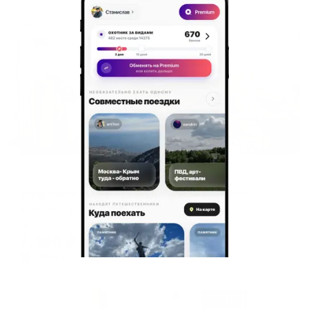
Жильё проверено
Апартаменты в разных районах города
Апартаменты На время на улице Громобоя 27
Иваново, ул. Громобоя, 27
Мгновенное бронирование
7,396
₽
цена за
за сутки
1,849
₽ × 4 платежа
Жильё проверено