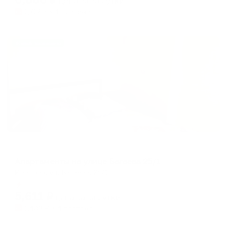
цена за
за сутки
1,717
₽ × 4 платежа
Жильё проверено
Апартаменты в разных районах города
Апартаменты на улице Багаева 25/1
Иваново, ул. Багаева, 25/1
Мгновенное бронирование
5,611
₽
цена за
за сутки
1,403
₽ × 4 платежа