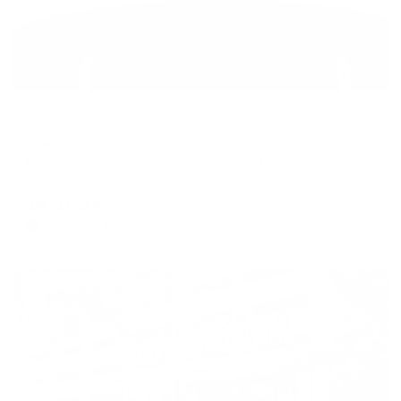
Отель
Союз
Иваново, Шереметевский проспект, 47б (бывший пр. Ф.Энгельса)
Мгновенное бронирование
14,183
₽
цена за
за сутки
3,546
₽ × 4 платежа
Жильё проверено