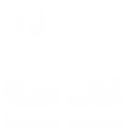
городам катаемся, и не
только в России. Сервис на
Уютная
отличном уровне. Хозяин
частная
апартаментов доброй души
студия Salut!
человек, всегда можно
г Санкт-
Петербург
договориться, подскажет
что как и почему.
Рекомендуем на 100% и вам,
и друзьям и сами будем
приезжать еще...
Куда поехать еще
от
1700
₽
от
1940
₽
Санкт-Петербург
Москва
от
1490
₽
от
1270
₽
Казань
Кисловодск