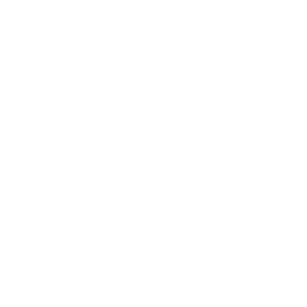
можно на ночь, сутки, 3 дня, неделю и т.д сравнение
среди
470
объектов
.
Самые дешевые, ₽
Самые дорогие, ₽
1 спальня
4042
28672
Вместе с этим ищут:
Студия
Однокомнатная
Двухкомнатная
Трехкомнатная
Большая
Маленькая
Квартира
Комната
Апартаменты
Дом
Номер
С кухней
С кухней
С детской кроваткой
С джакузи
С камином
С балконом
С парковкой
С сауной
С кондиционером
Со стиральной машиной
С посудомоечной машиной
С интернетом
С детьми
С животными
Без залога
На ночь
С отчетными документами