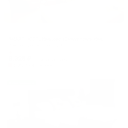
Отель
SMART HOTEL Иваново (Смарт отель Иваново)
Иваново, Вокзальная пл., 3
Мгновенное бронирование
6,325
₽
цена за
за сутки
1,581
₽ × 4 платежа
Жильё проверено