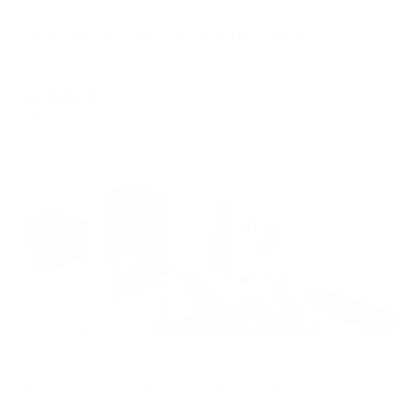
Апартаменты в разных районах города
Апартаменты на улице Лежневская 36
Иваново, улица Лежневская, 36
Мгновенное бронирование
6,776
₽
цена за
за сутки
1,694
₽ × 4 платежа
Жильё проверено
Апартаменты в разных районах города
Апартаменты на улице Велижская 5
Иваново, ул. Велижская, 5