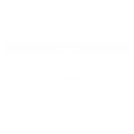
Апартаменты в микрорайоне Новая Ильинка 5
Иваново, мкр-н Новая Ильинка, 5
Мгновенное бронирование
5,611
₽
цена за
за сутки
1,403
₽ × 4 платежа
Смотреть все
Отзывы после проживания
Станислав
5.00
Идеальные апартаменты, мы
с женой можем сказать с
уверенностью. По разным