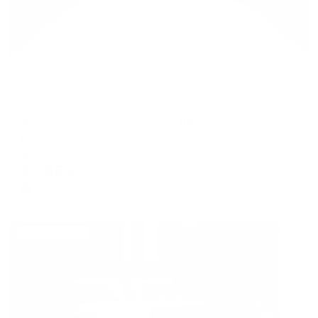
Апартаменты в разных районах города
Апартаменты на проспекте Шереметевский 91
Иваново, проспект Шереметевский, 91
Мгновенное бронирование
8,785
₽
цена за
за сутки
2,196
₽ × 4 платежа
Жильё проверено