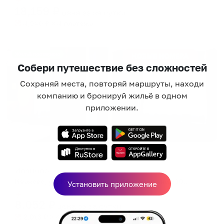
18,159
₽
цена за
за сутки
4,540
₽ × 4 платежа
Жильё проверено
Собери путешествие без сложностей
Сохраняй места, повторяй маршруты, находи
компанию и бронируй жильё в одном
приложении.
Отель
Иваново
Иваново, ул. Карла Маркса, д.46, помещение 1002
Установить приложение
Мгновенное бронирование
8,052
₽
цена за
за сутки
2,013
₽ × 4 платежа