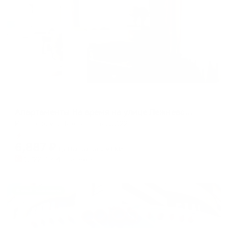
Апартаменты в разных районах города
Апартаменты На время на улице Лежневская 122
Иваново, ул. Лежневская, д.122
Мгновенное бронирование
6,887
₽
цена за
за сутки
1,722
₽ × 4 платежа
Жильё проверено