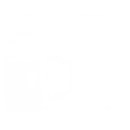
Апартаменты в разных районах города
Апартаменты Все в гости на улице Богдана Хмельницкого 7Б
Иваново, ул. Богдана Хмельницкого, 7Б
Мгновенное бронирование
8,939
₽
цена за
за сутки
2,235
₽ × 4 платежа
Жильё проверено
Апартаменты в разных районах города
Апартаменты на улице Наумова