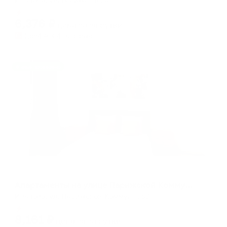
Мгновенное бронирование
6,376
₽
цена за
за сутки
1,594
₽ × 4 платежа
Жильё проверено
Апартаменты в разных районах города
Апартаменты на улице Парижской Коммуны
Иваново, ул. Парижской Коммуны, 57
Мгновенное бронирование
8,161
₽
цена за
за сутки