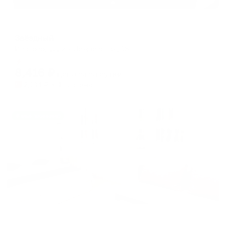
Апарт-отель
Звёздный
Иваново, ул. 2-я Лежневская, 18
Мгновенное бронирование
8,416
₽
цена за
за сутки
2,104
₽ × 4 платежа
Жильё проверено
Апартаменты в разных районах города