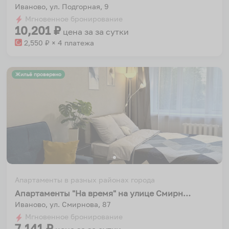
Иваново, ул. Подгорная, 9
Мгновенное бронирование
10,201
₽
цена за
за сутки
2,550
₽ × 4 платежа
Жильё проверено
Апартаменты в разных районах города
Апартаменты "На время" на улице Смирнова 87
Иваново, ул. Смирнова, 87
Мгновенное бронирование
7,141
₽