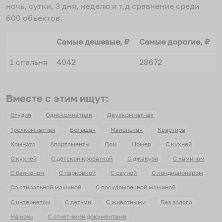
ночь, сутки, 3 дня, неделю и т.д сравнение среди
600
объектов
.
Самые дешевые, ₽
Самые дорогие, ₽
1 спальня
4042
28672
Вместе с этим ищут:
Студия
Однокомнатная
Двухкомнатная
Трехкомнатная
Большая
Маленькая
Квартира
Комната
Апартаменты
Дом
Номер
С кухней
С кухней
С детской кроваткой
С джакузи
С камином
С балконом
С парковкой
С сауной
С кондиционером
Со стиральной машиной
С посудомоечной машиной
С интернетом
С детьми
С животными
Без залога
На ночь
С отчетными документами