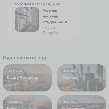
городам катаемся, и не
только в России. Сервис на
Уютная
отличном уровне. Хозяин
частная
апартаментов доброй души
студия Salut!
человек, всегда можно
г Санкт-
Петербург
договориться, подскажет
что как и почему.
Рекомендуем на 100% и вам,
и друзьям и сами будем
приезжать еще...
Куда поехать еще
от
1700
₽
от
1940
₽
Санкт-Петербург
Москва
от
1490
₽
от
1270
₽
Казань
Кисловодск