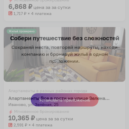
6,868
₽
цена за
за сутки
1,717
₽ × 4 платежа
Жильё проверено
Собери путешествие без сложностей
Сохраняй места, повторяй маршруты, находи
компанию и бронируй жильё в одном
приложении.
Апартаменты в разных районах города
Апартаменты Все в гости на улице Зеленая 25
Иваново, ул. Зелёная, 25
Установить приложение
Мгновенное бронирование
10,365
₽
цена за
за сутки
2,591
₽ × 4 платежа