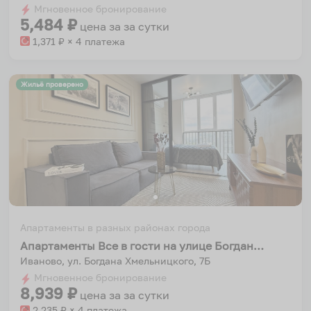
Мгновенное бронирование
changing
changing
5,484
₽
цена за
за сутки
dates.
dates.
1,371
₽ × 4 платежа
Жильё проверено
Апартаменты в разных районах города
Апартаменты Все в гости на улице Богдана Хмельницкого 7Б
Иваново, ул. Богдана Хмельницкого, 7Б
Мгновенное бронирование
8,939
₽
цена за
за сутки
2,235
₽ × 4 платежа