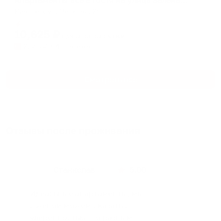
Апартаменты Все в гости на улице Зеленая 25
Иваново, ул. Зелёная, 25
Мгновенное бронирование
10,625
₽
цена за
за сутки
2,656
₽ × 4 платежа
Смотреть все
Отзывы после проживания
Станислав
5.00
Идеальные апартаменты, мы
с женой можем сказать с
уверенностью. По разным