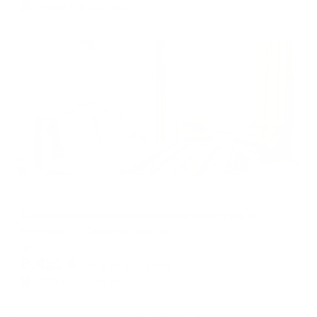
1,913
₽ × 4 платежа
Жильё проверено
Апартаменты в разных районах города
Современная однокомнатная квартира на площади Ленина город Иваново
Иваново, ул. Семенчикова, 2к1
Мгновенное бронирование
8,421
₽
цена за
за сутки
2,105
₽ × 4 платежа