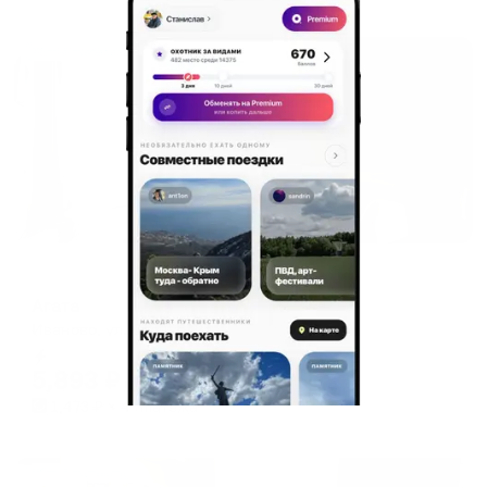
Жильё проверено
Мини-отель
Агата
Иваново, ул. Станко, 25
Мгновенное бронирование
5,893
₽
цена за
за сутки
1,473
₽ × 4 платежа
Жильё проверено