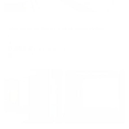
Апартаменты в разных районах города
Апартаменты Все в гости на улице Кузнецова 67к1
Иваново, ул. Кузнецова, 67Бк1
Мгновенное бронирование
6,868
₽
цена за
за сутки
1,717
₽ × 4 платежа
Жильё проверено