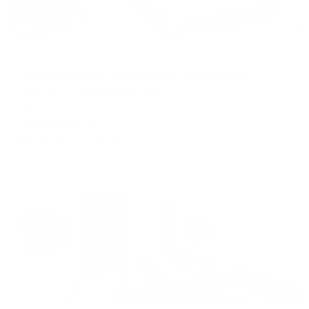
Апартаменты в разных районах города
Апартаменты Все в гости на улице Менделеева рядом с ИГЭУ
Иваново, ул. Менделеева, 28
Мгновенное бронирование
7,646
₽
цена за
за сутки
1,912
₽ × 4 платежа
Жильё проверено