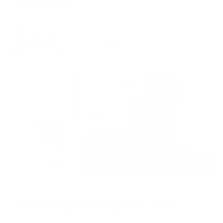
Вознесенская
Иваново, проспект Ленина, д. 64, пом. 1001
Мгновенное бронирование
7,640
₽
цена за
за сутки
1,910
₽ × 4 платежа
Жильё проверено
Апартаменты в разных районах города
Апартаменты На время на улице Лежневская 122
Иваново, ул. Лежневская, д.122
Мгновенное бронирование