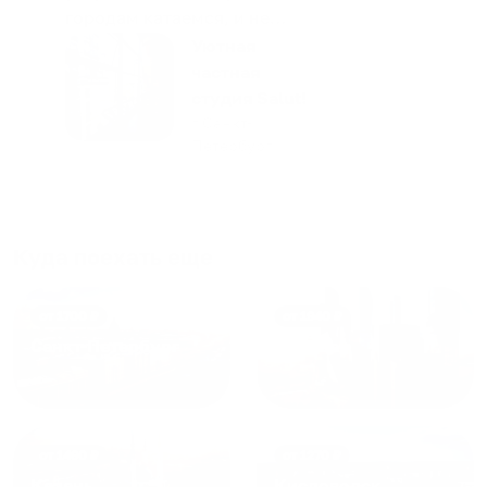
городам катаемся, и не
только в России. Сервис на
Уютная
отличном уровне. Хозяин
частная
апартаментов доброй души
студия Salut!
человек, всегда можно
г Санкт-
Петербург
договориться, подскажет
что как и почему.
Рекомендуем на 100% и вам,
и друзьям и сами будем
приезжать еще...
Куда поехать еще
от
1700
₽
от
1940
₽
Санкт-Петербург
Москва
от
1490
₽
от
1270
₽
Казань
Кисловодск