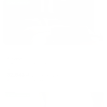
Жильё проверено
Отель
Алхимист
Иваново, ул. 10 августа, д. 21
Мгновенное бронирование
32,643
₽
цена за
за сутки
8,161
₽ × 4 платежа
Жильё проверено