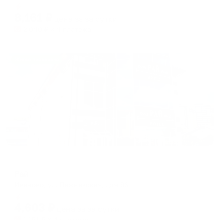
shortcuts
shortcuts
Мгновенное бронирование
for
for
8,161
₽
цена за
за сутки
changing
changing
2,040
₽ × 4 платежа
dates.
dates.
Жильё проверено
Отель
Рай
Иваново, ул. Лежневская, дом 96
Мгновенное бронирование
4,603
₽
цена за
за сутки
1,151
₽ × 4 платежа