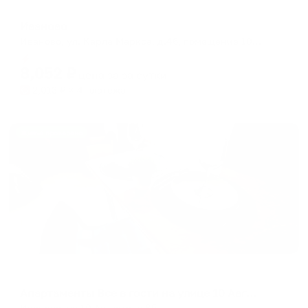
Отель
Иваново
Иваново, ул. Карла Маркса, д.46, помещение 1002
Мгновенное бронирование
8,052
₽
цена за
за сутки
2,013
₽ × 4 платежа
Жильё проверено
Апартаменты в разных районах города
Апартаменты Все в гости на улице 10 Августа 85
Иваново, ул.10 Августа. д 85