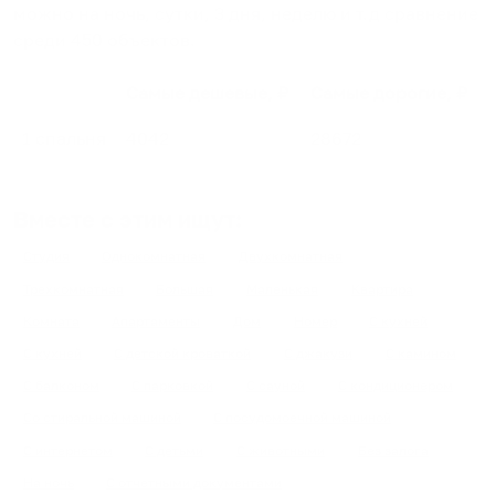
можно на ночь, сутки, 3 дня, неделю и т.д сравнение
среди
450
объектов
.
Самые дешевые, ₽
Самые дорогие, ₽
1 спальня
4042
28672
Вместе с этим ищут:
Студия
Однокомнатная
Двухкомнатная
Трехкомнатная
Большая
Маленькая
Квартира
Комната
Апартаменты
Дом
Номер
С кухней
С кухней
С детской кроваткой
С джакузи
С камином
С балконом
С парковкой
С сауной
С кондиционером
Со стиральной машиной
С посудомоечной машиной
С интернетом
С детьми
С животными
Без залога
На ночь
С отчетными документами