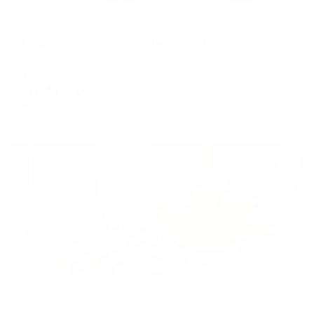
Апартаменты в разных районах города
Апартаменты на улице Летчика Захарова 16
Иваново, ул. Летчика Захарова, 16
Мгновенное бронирование
10,416
₽
цена за
за сутки
2,604
₽ × 4 платежа
Жильё проверено
Апартаменты в разных районах города