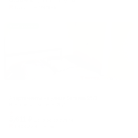
цена за
за сутки
1,626
₽ × 4 платежа
Жильё проверено
Апартаменты в разных районах города
Апартаменты на улице Багаева 25/1
Иваново, ул. Багаева, 25/1
Мгновенное бронирование
5,611
₽
цена за
за сутки
1,403
₽ × 4 платежа