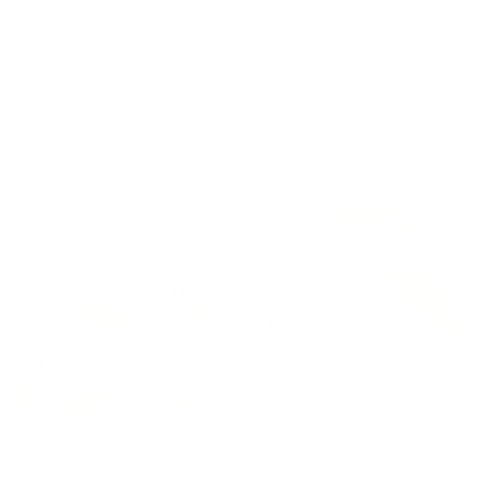
Апартаменты в разных районах города
Апартаменты на улице Велижская 5
Иваново, ул. Велижская, 5
Мгновенное бронирование
6,759
₽
цена за
за сутки
1,690
₽ × 4 платежа
Жильё проверено
Отель
SMART HOTEL Иваново (Смарт отель Иваново)