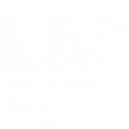
Жильё проверено
Апартаменты в разных районах города
Апартаменты на улице Лежневская 42
Иваново, ул. Лежневская, 42
Мгновенное бронирование
7,013
₽
цена за
за сутки
1,753
₽ × 4 платежа