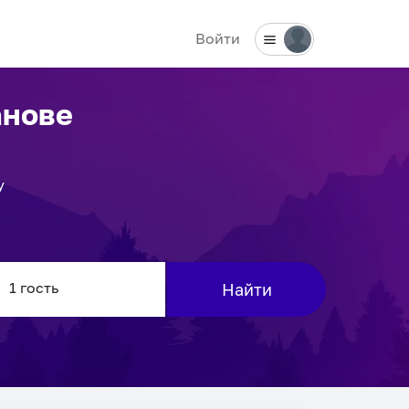
Войти
анове
у
Найти