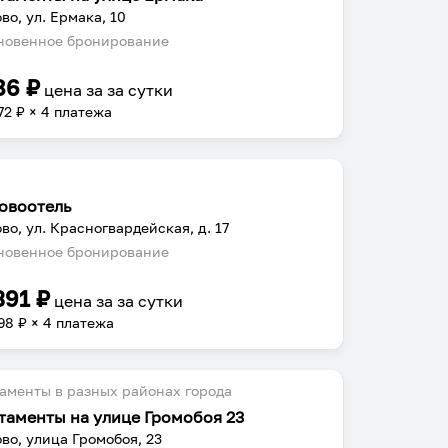
во, ул. Ермака, 10
овенное бронирование
86
₽
цена за
за сутки
72
₽ × 4 платежа
овоотель
во, ул. Красногвардейская, д. 17
овенное бронирование
391
₽
цена за
за сутки
98
₽ × 4 платежа
аменты в разных районах города
таменты на улице Громобоя 23
во, улица Громобоя, 23