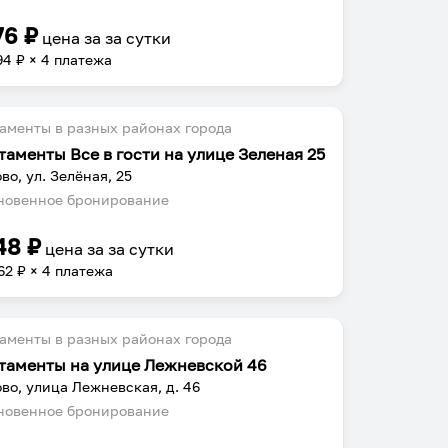
76
₽
цена за
за сутки
94
₽ × 4 платежа
аменты в разных районах города
таменты Все в гости на улице Зеленая 25
во, ул. Зелёная, 25
овенное бронирование
48
₽
цена за
за сутки
62
₽ × 4 платежа
аменты в разных районах города
таменты на улице Лежневской 46
во, улица Лежневская, д. 46
овенное бронирование