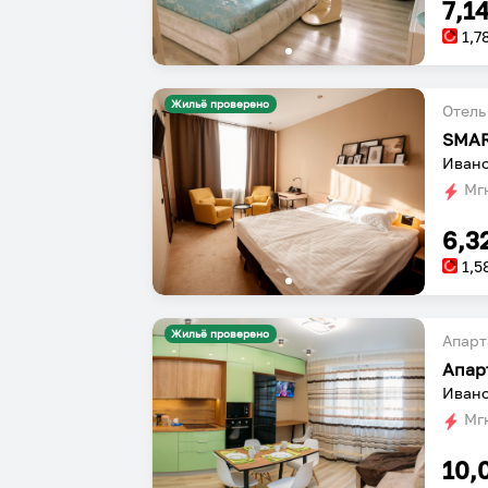
7,1
1,7
Жильё проверено
Отель
Ивано
Мгн
6,3
1,5
Жильё проверено
Апарт
Апар
Ивано
Мгн
10,