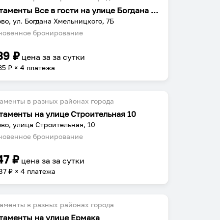
Апартаменты Все в гости на улице Богдана Хмельницкого 7Б
во, ул. Богдана Хмельницкого, 7Б
овенное бронирование
39
₽
цена за
за сутки
35
₽ × 4 платежа
аменты в разных районах города
таменты на улице Строительная 10
во, улица Строительная, 10
овенное бронирование
47
₽
цена за
за сутки
87
₽ × 4 платежа
аменты в разных районах города
таменты на улице Ермака