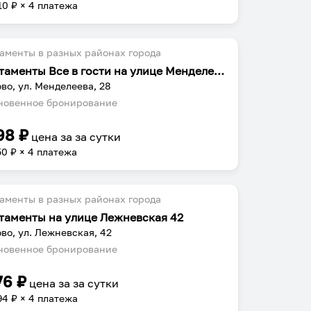
10
₽ × 4 платежа
аменты в разных районах города
Апартаменты Все в гости на улице Менделеева рядом с ИГЭУ
во, ул. Менделеева, 28
овенное бронирование
98
₽
цена за
за сутки
50
₽ × 4 платежа
аменты в разных районах города
таменты на улице Лежневская 42
во, ул. Лежневская, 42
овенное бронирование
76
₽
цена за
за сутки
94
₽ × 4 платежа