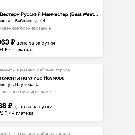
Бест Вестерн Русский Манчестер (Best Western)
во, ул. Бубнова, д. 44
овенное бронирование
363
₽
цена за
за сутки
91
₽ × 4 платежа
аменты в разных районах города
таменты на улице Наумова
во, ул. Наумова, 5
овенное бронирование
88
₽
цена за
за сутки
72
₽ × 4 платежа
аменты в разных районах города