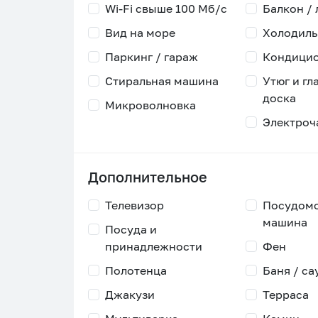
Wi-Fi свыше 100 Мб/с
Балкон /
Вид на море
Холодиль
Паркинг / гараж
Кондици
Стиральная машина
Утюг и гл
доска
Микроволновка
Электроч
Дополнительное
Телевизор
Посудом
машина
Посуда и
принадлежности
Фен
Полотенца
Баня / са
Джакузи
Терраса