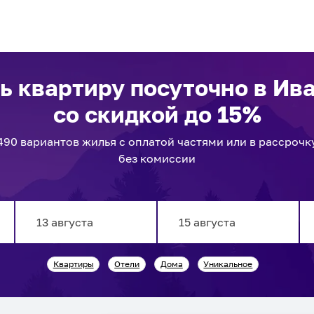
ь квартиру посуточно
в Ив
со скидкой до 15%
490
вариантов
жилья с оплатой частями или в рассрочк
без комиссии
Navigate
Navigate
Квартиры
Отели
Дома
Уникальное
forward
backward
to
to
interact
interact