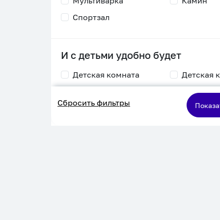
Мультиварка
Камин
Спортзал
И с детьми удобно будет
Детская комната
Детская 
Столик для
Двухъяру
Сбросить фильтры
кормления
кровать
Показа
Пеленальный стол
Игровая приставка