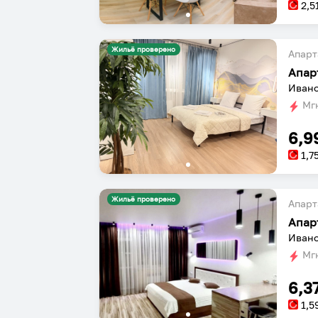
2,5
Жильё проверено
Апарт
Ивано
Мгн
6,9
1,7
Жильё проверено
Апарт
Апар
Ивано
Мгн
6,3
1,5