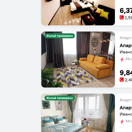
6,3
1,5
Жильё проверено
Апарт
Апар
Ивано
Мгн
9,8
2,4
Жильё проверено
Апарт
Апар
Ивано
Мгн