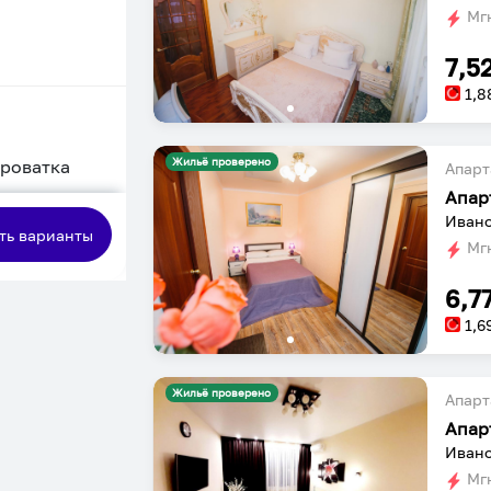
Мгн
7,5
1,8
Жильё проверено
кроватка
Апарт
Апар
сная
Ивано
ть варианты
Мгн
6,7
1,6
Жильё проверено
Апарт
Апар
Ивано
Мгн