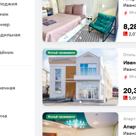
 лоджия
Ивано
Мгн
ник
онер
8,2
2,0
адильная
айник
Жильё проверено
Отель
Иван
Ивано
Мгн
оечная
20,
5,0
уна
Жильё проверено
Апарт
Апар
Ивано