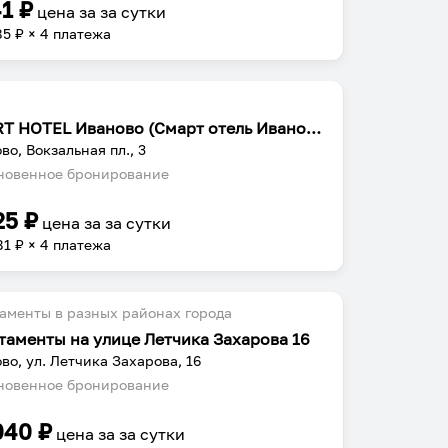
41
₽
цена за
за сутки
85
₽ × 4 платежа
SMART HOTEL Иваново (Смарт отель Иваново)
во, Вокзальная пл., 3
овенное бронирование
25
₽
цена за
за сутки
81
₽ × 4 платежа
аменты в разных районах города
таменты на улице Летчика Захарова 16
во, ул. Летчика Захарова, 16
овенное бронирование
040
₽
цена за
за сутки