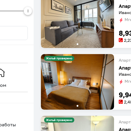
dates.
dates.
Ивано
Мгн
8,9
2,2
Жильё проверено
Апарт
Апар
Ивано
Мгн
ом
Уникальное
9,9
2,4
Жильё проверено
Апарт
 работы
Апар