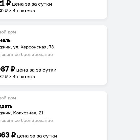
21
₽
цена за
за сутки
30
₽ × 4 платежа
вой дом
иаль
джик, ул. Херсонская, 73
овенное бронирование
087
₽
цена за
за сутки
72
₽ × 4 платежа
вой дом
одать
джик, Колхозная, 21
овенное бронирование
363
₽
цена за
за сутки