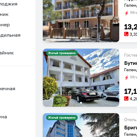
 лоджия
Гелен
Мгн
ник
онер
13,
3,3
адильная
айник
Жильё проверено
Госте
Бути
Гелен
Мгн
оечная
17,
4,2
уна
Жильё проверено
Отель
Бриг
Гелен