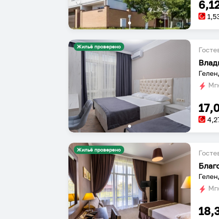
6,1
1,5
Жильё проверено
Госте
Влад
Гелен
Мгн
17,
4,2
Жильё проверено
Госте
Благ
Гелен
Мгн
18,