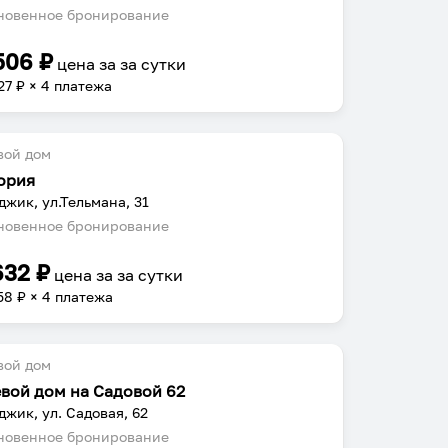
овенное бронирование
506
₽
цена за
за сутки
27
₽ × 4 платежа
вой дом
ория
джик, ул.Тельмана, 31
овенное бронирование
632
₽
цена за
за сутки
58
₽ × 4 платежа
вой дом
евой дом на Садовой 62
джик, ул. Садовая, 62
овенное бронирование