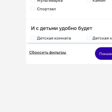
Мультиварка
Камин
Спортзал
И с детьми удобно будет
Детская комната
Детская 
Столик для
Двухъяру
Сбросить фильтры
кормления
кровать
Показа
Пеленальный стол
Игровая приставка