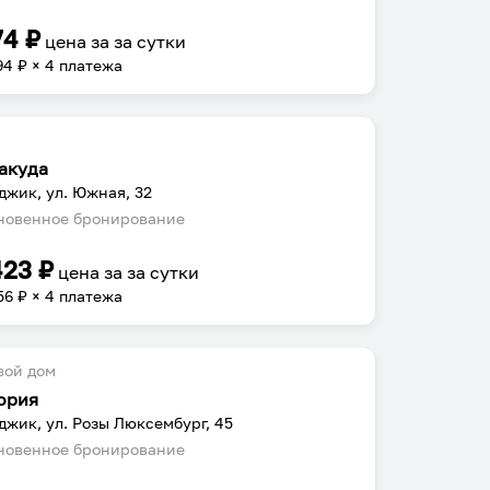
74
₽
цена за
за сутки
94
₽ × 4 платежа
акуда
джик, ул. Южная, 32
овенное бронирование
423
₽
цена за
за сутки
56
₽ × 4 платежа
вой дом
ория
джик, ул. Розы Люксембург, 45
овенное бронирование