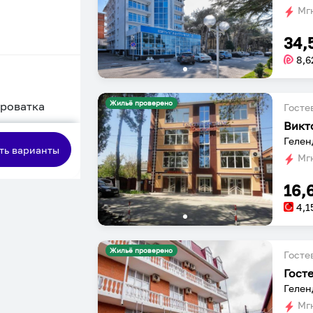
Мгн
34,
8,6
Жильё проверено
кроватка
Госте
Викт
сная
Гелен
ть варианты
Мгн
16,
4,1
Жильё проверено
Госте
Гост
Гелен
Мгн