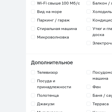
Wi-Fi свыше 100 Мб/с
Балкон /
Вид на море
Холодиль
Паркинг / гараж
Кондици
Стиральная машина
Утюг и гл
доска
Микроволновка
Электроч
Дополнительное
Телевизор
Посудом
машина
Посуда и
принадлежности
Фен
Полотенца
Баня / са
Джакузи
Терраса