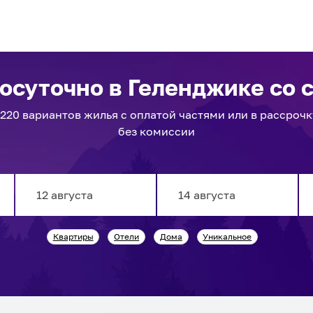
посуточно
в Геленджике
со 
1220
вариантов
жилья с оплатой частями или в рассрочк
без комиссии
Navigate
Navigate
Квартиры
Отели
Дома
Уникальное
forward
backward
to
to
interact
interact
with
with
the
the