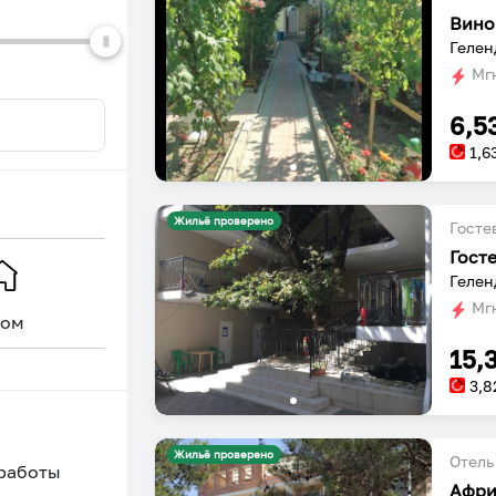
Вино
Гелен
Мгн
6,5
1,6
Жильё проверено
Госте
Гост
Мгн
ом
Уникальное
15,
3,8
Жильё проверено
Отель
 работы
Афри