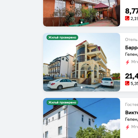
8,7
2,1
Жильё проверено
Отель
Барр
Гелен
Мгн
21,
5,3
Жильё проверено
Госте
Викт
Гелен
Мгн