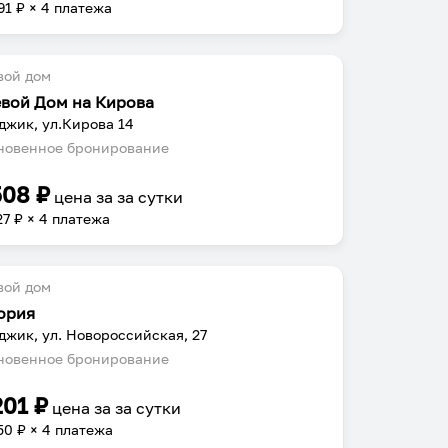
91
₽ × 4 платежа
вой дом
евой Дом на Кирова
джик, ул.Кирова 14
овенное бронирование
508
₽
цена за
за сутки
27
₽ × 4 платежа
вой дом
ория
джик, ул. Новороссийская, 27
овенное бронирование
201
₽
цена за
за сутки
50
₽ × 4 платежа