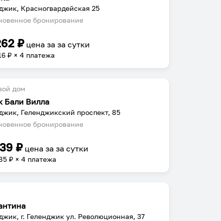
джик, Красногвардейская 25
овенное бронирование
262
₽
цена за
за сутки
16
₽ × 4 платежа
вой дом
к Бали Вилла
джик, Геленджикский проспект, 85
овенное бронирование
139
₽
цена за
за сутки
85
₽ × 4 платежа
антина
джик, г. Геленджик ул. Революционная, 37