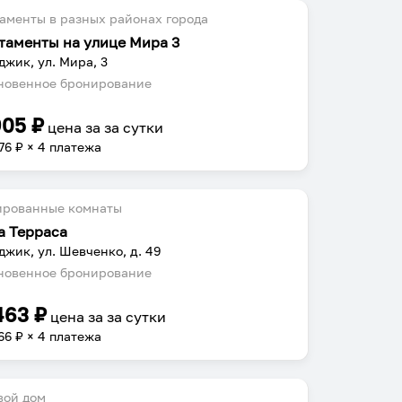
аменты в разных районах города
таменты на улице Мира 3
джик, ул. Мира, 3
овенное бронирование
905
₽
цена за
за сутки
76
₽ × 4 платежа
ированные комнаты
а Терраса
джик, ул. Шевченко, д. 49
овенное бронирование
463
₽
цена за
за сутки
66
₽ × 4 платежа
вой дом