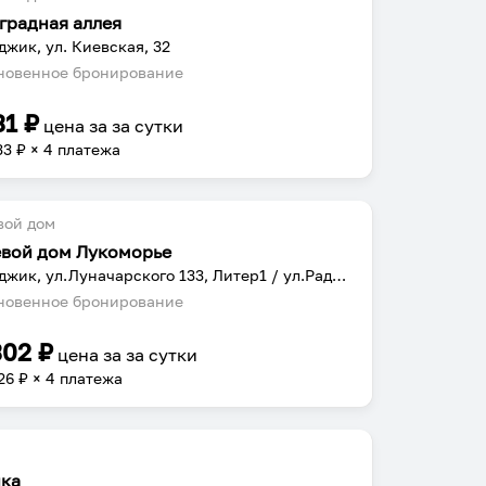
градная аллея
джик, ул. Киевская, 32
овенное бронирование
31
₽
цена за
за сутки
33
₽ × 4 платежа
вой дом
евой дом Лукоморье
Геленджик, ул.Луначарского 133, Литер1 / ул.Радужная 15
овенное бронирование
302
₽
цена за
за сутки
26
₽ × 4 платежа
ка