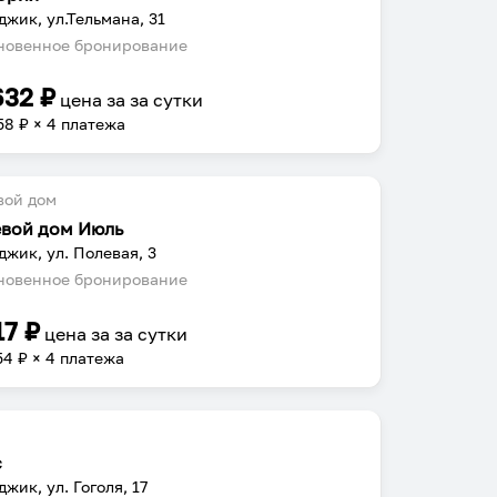
джик, ул.Тельмана, 31
овенное бронирование
632
₽
цена за
за сутки
58
₽ × 4 платежа
вой дом
евой дом Июль
джик, ул. Полевая, 3
овенное бронирование
17
₽
цена за
за сутки
54
₽ × 4 платежа
с
джик, ул. Гоголя, 17