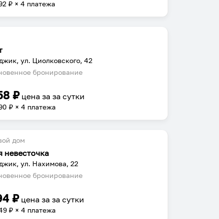
92
₽ × 4 платежа
т
джик, ул. Циолковского, 42
овенное бронирование
58
₽
цена за
за сутки
90
₽ × 4 платежа
вой дом
я невесточка
джик, ул. Нахимова, 22
овенное бронирование
94
₽
цена за
за сутки
49
₽ × 4 платежа