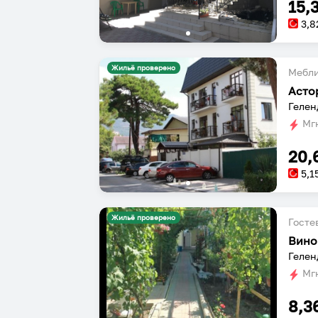
15,
3,8
Жильё проверено
Мебл
Асто
Гелен
Мгн
20,
5,1
Жильё проверено
Госте
Вино
Гелен
Мгн
8,3