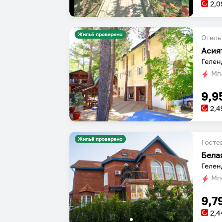
2,0
Жильё проверено
Отель
Асия
Гелен
Мгн
9,9
2,4
Жильё проверено
Госте
Бела
Гелен
Мгн
9,7
2,4