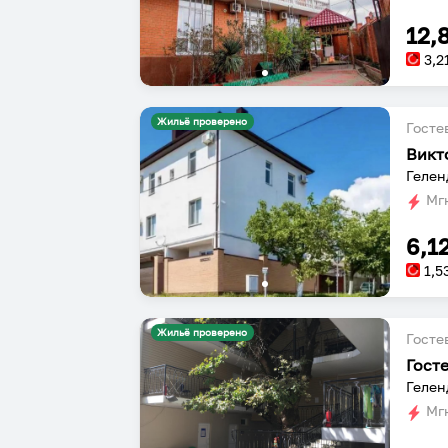
12,
3,2
Жильё проверено
Госте
Викт
Гелен
Мгн
6,1
1,5
Жильё проверено
Госте
Гост
Мгн