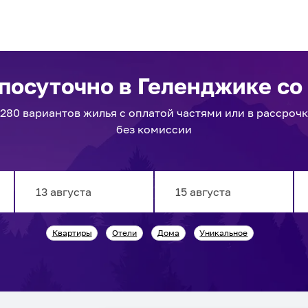
 посуточно
в Геленджике
со
1280
вариантов
жилья с оплатой частями или в рассрочк
без комиссии
Navigate
Navigate
Квартиры
Отели
Дома
Уникальное
forward
backward
to
to
interact
interact
with
with
the
the