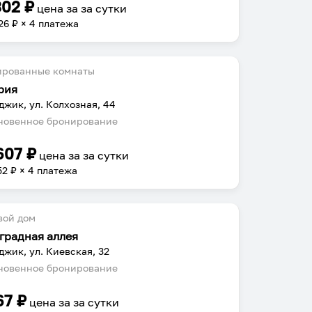
302
₽
цена за
за сутки
26
₽ × 4 платежа
ированные комнаты
рия
джик, ул. Колхозная, 44
овенное бронирование
607
₽
цена за
за сутки
52
₽ × 4 платежа
вой дом
градная аллея
джик, ул. Киевская, 32
овенное бронирование
67
₽
цена за
за сутки