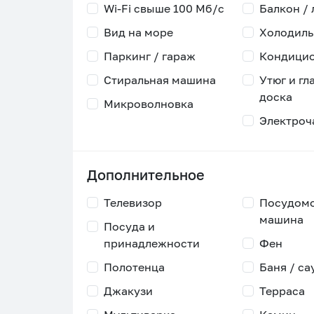
Wi-Fi свыше 100 Мб/с
Балкон /
Вид на море
Холодиль
Паркинг / гараж
Кондици
Стиральная машина
Утюг и гл
доска
Микроволновка
Электроч
Дополнительное
Телевизор
Посудом
машина
Посуда и
принадлежности
Фен
Полотенца
Баня / са
Джакузи
Терраса