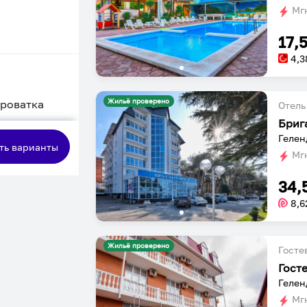
Мгн
17,
4,3
Жильё проверено
кроватка
Отель
Бриг
сная
Гелен
ть варианты
Мгн
34,
8,6
Жильё проверено
Госте
Гост
Гелен
Мгн