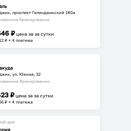
аль
джик, проспект Геленджикский 180а
овенное бронирование
646
₽
цена за
за сутки
12
₽ × 4 платежа
акуда
джик, ул. Южная, 32
овенное бронирование
423
₽
цена за
за сутки
56
₽ × 4 платежа
вой дом
ория