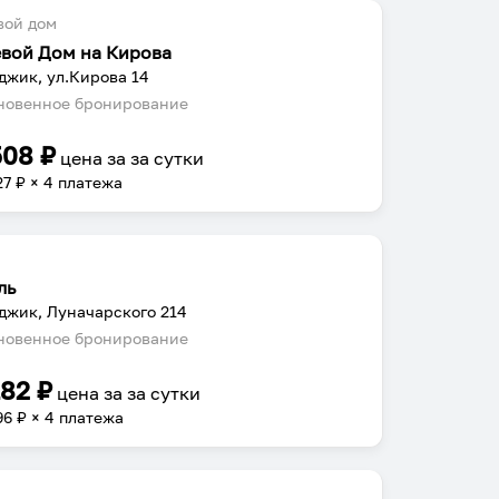
вой дом
евой Дом на Кирова
джик, ул.Кирова 14
овенное бронирование
508
₽
цена за
за сутки
27
₽ × 4 платежа
ль
джик, Луначарского 214
овенное бронирование
182
₽
цена за
за сутки
96
₽ × 4 платежа