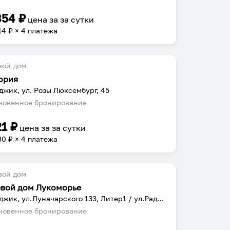
854
₽
цена за
за сутки
14
₽ × 4 платежа
вой дом
ория
джик, ул. Розы Люксембург, 45
овенное бронирование
21
₽
цена за
за сутки
30
₽ × 4 платежа
вой дом
евой дом Лукоморье
Геленджик, ул.Луначарского 133, Литер1 / ул.Радужная 15
овенное бронирование