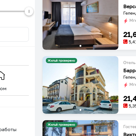
Верс
Гелен
Мгн
21,
5,4
Жильё проверено
Отель
Барр
Гелен
Мгн
ом
Уникальное
21,
5,3
Жильё проверено
Госте
 работы
Викт