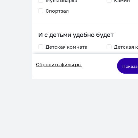
Мультиварка
Камин
Спортзал
И с детьми удобно будет
Детская комната
Детская 
Столик для
Двухъяру
Сбросить фильтры
кормления
кровать
Показа
Пеленальный стол
Игровая приставка