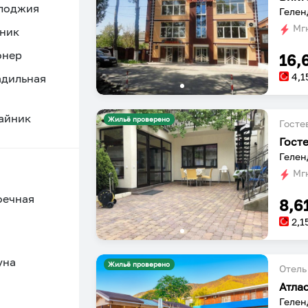
 лоджия
Гелен
Мгн
ник
онер
16,
4,1
адильная
айник
Жильё проверено
Госте
Гост
Гелен
Мгн
оечная
8,6
2,1
уна
Жильё проверено
Отель
Атла
Гелен