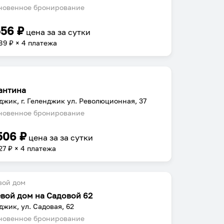
овенное бронирование
556
₽
цена за
за сутки
89
₽ × 4 платежа
антина
джик, г. Геленджик ул. Революционная, 37
овенное бронирование
506
₽
цена за
за сутки
27
₽ × 4 платежа
вой дом
евой дом на Садовой 62
джик, ул. Садовая, 62
овенное бронирование