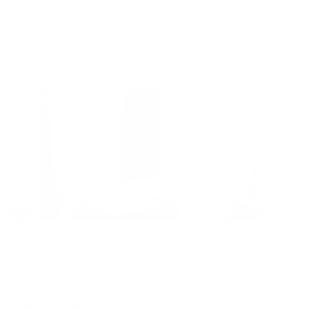
Геленджик, ул. Нахимова, 22
Мгновенное бронирование
9,794
₽
цена за
за сутки
2,449
₽ × 4 платежа
Жильё проверено
Гостевой дом
Владиаль
Геленджик, ул. Херсонская, 73
Мгновенное бронирование
16,322
₽