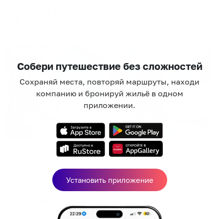
27,605
₽
цена за
за сутки
6,901
₽ × 4 платежа
Жильё проверено
Собери путешествие без сложностей
Сохраняй места, повторяй маршруты, находи
компанию и бронируй жильё в одном
приложении.
Отель
M House (М Хаус)
Геленджик, ул. Кубанская 31а
Установить приложение
Мгновенное бронирование
33,154
₽
цена за
за сутки
8,289
₽ × 4 платежа