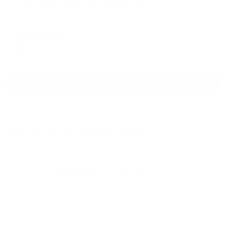
Апартаменты на Грибоедова 20/2
Геленджик, ул. Грибоедова, 20/2
Мгновенное бронирование
19,127
₽
цена за
за сутки
4,782
₽ × 4 платежа
Смотреть все
Отзывы после проживания
Станислав
5.00
Идеальные апартаменты, мы
с женой можем сказать с
уверенностью. По разным