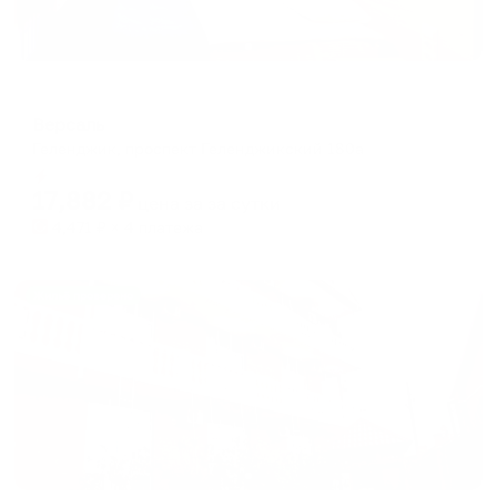
Отель
Версаль
Геленджик, проспект Геленджикский 180а
Мгновенное бронирование
17,882
₽
цена за
за сутки
4,471
₽ × 4 платежа
Жильё проверено