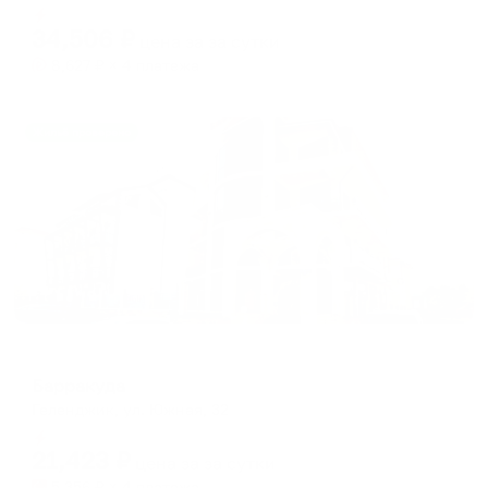
Мгновенное бронирование
changing
changing
34,506
₽
цена за
за сутки
dates.
dates.
8,627
₽ × 4 платежа
Жильё проверено
Отель
Барракуда
Геленджик, ул. Южная, 32
Мгновенное бронирование
21,423
₽
цена за
за сутки
5,356
₽ × 4 платежа