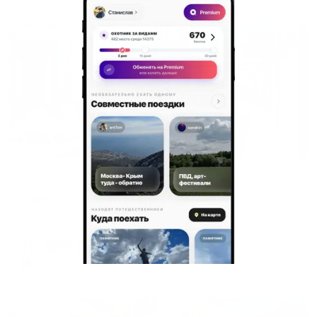
Жильё проверено
Гостевой дом
Алмаз
Геленджик, пр-кт Геленджикский, д. 162
Мгновенное бронирование
19,383
₽
цена за
за сутки
4,846
₽ × 4 платежа
Жильё проверено