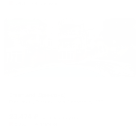
6,411
₽ × 4 платежа
Жильё проверено
Отель
Dreamland (Дримлэнд)
Геленджик, Геленджикский проспект, 133Б
Мгновенное бронирование
23,474
₽
цена за
за сутки
5,869
₽ × 4 платежа