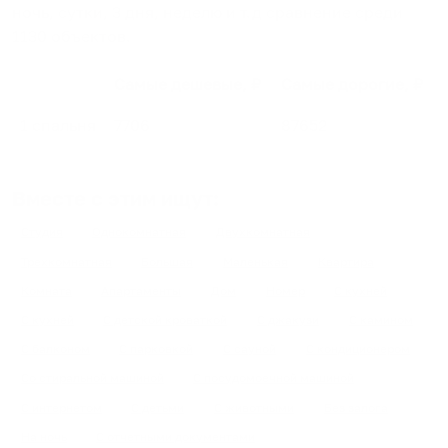
ночь, сутки, 3 дня, неделю и т.д сравнение среди
1130
объектов
.
Самые дешевые, ₽
Самые дорогие, ₽
1 спальня
7706
87652
Вместе с этим ищут:
Студия
Однокомнатная
Двухкомнатная
Трехкомнатная
Большая
Маленькая
Квартира
Комната
Апартаменты
Дом
Номер
С кухней
С кухней
С детской кроваткой
С джакузи
С камином
С балконом
С парковкой
С сауной
С кондиционером
Со стиральной машиной
С посудомоечной машиной
С интернетом
С детьми
С животными
Без залога
На ночь
С отчетными документами