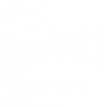
Мгновенное бронирование
21,423
₽
цена за
за сутки
5,356
₽ × 4 платежа
Жильё проверено
Меблированные комнаты
Salvador Holiday Hotel & Aqua-zone (Сальвадор Холидей)
Геленджик, ул. Южная, 30
Мгновенное бронирование
25,642
₽
цена за
за сутки