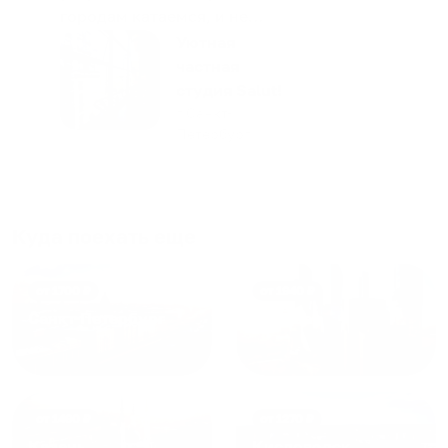
городам катаемся, и не
только в России. Сервис на
Уютная
отличном уровне. Хозяин
частная
апартаментов доброй души
студия Salut!
человек, всегда можно
г Санкт-
Петербург
договориться, подскажет
что как и почему.
Рекомендуем на 100% и вам,
и друзьям и сами будем
приезжать еще...
Куда поехать еще
от
1700
₽
от
1940
₽
Санкт-Петербург
Москва
от
1490
₽
от
1270
₽
Казань
Кисловодск