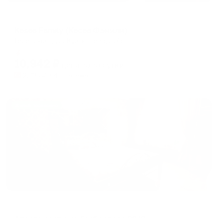
Отель
Kesea Family (Кесеа Фэмили)
Геленджик, ул. Куйбышева, д.7а
Мгновенное бронирование
10,942
₽
цена за
за сутки
2,736
₽ × 4 платежа
Жильё проверено
Апартаменты в разных районах города