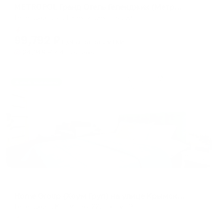
METROPOL Гранд Отель Геленджик (Метрополь)
Геленджик, Ул. Революционная, 53
Мгновенное бронирование
99,792
₽
цена за
за сутки
24,948
₽ × 4 платежа
Жильё проверено
Апартаменты в разных районах города
Home Group (Хоум Груп) на улице Крымской 22 корпус 9
Геленджик, Крымская 22, корпус 9
Мгновенное бронирование