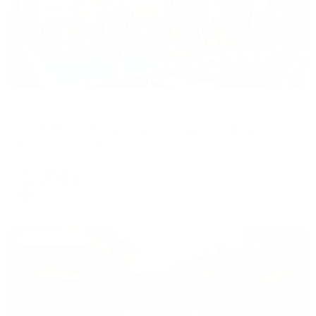
Апарт-отель
Wolf Apartments (Вольф Апартментс) на улице Мира
Геленджик, ул. Мира, 44, лит. 1
Мгновенное бронирование
22,713
₽
цена за
за сутки
5,678
₽ × 4 платежа
Жильё проверено