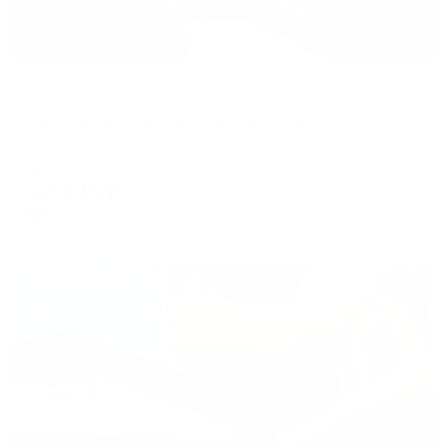
Отель
GemstButikHotel (ГемстБутикОтель)
Геленджик, г.Геленджик, ул.Вишневая д.14
Мгновенное бронирование
18,075
₽
цена за
за сутки
4,519
₽ × 4 платежа
Жильё проверено