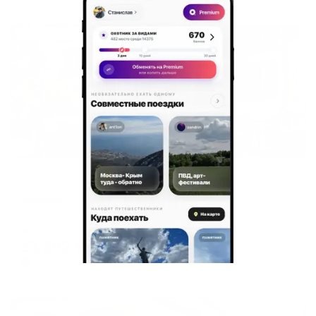
Жильё проверено
Отель
Африка
Геленджик, Красногвардейская 25
Мгновенное бронирование
13,262
₽
цена за
за сутки
3,316
₽ × 4 платежа
Жильё проверено