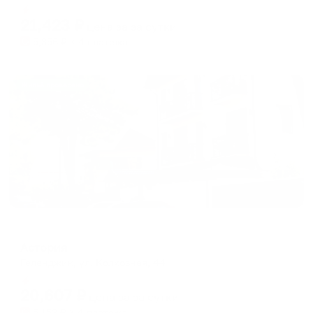
Мгновенное бронирование
changing
changing
21,423
₽
цена за
за сутки
dates.
dates.
5,356
₽ × 4 платежа
Жильё проверено
Меблированные комнаты
Астория
Геленджик, ул. Колхозная, 44
Мгновенное бронирование
20,607
₽
цена за
за сутки
5,152
₽ × 4 платежа