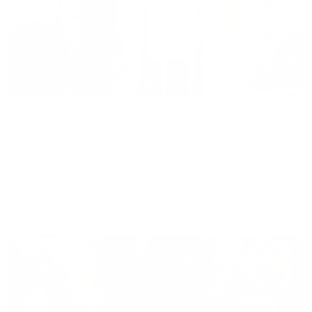
Отель
Асият
Геленджик, ул. Циолковского, 42
Мгновенное бронирование
12,752
₽
цена за
за сутки
3,188
₽ × 4 платежа
Жильё проверено