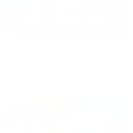
Мини-отель
Adriatic (Адриатик)
Геленджик, ул. Таманская, 4а
Мгновенное бронирование
30,603
₽
цена за
за сутки
7,651
₽ × 4 платежа
Жильё проверено