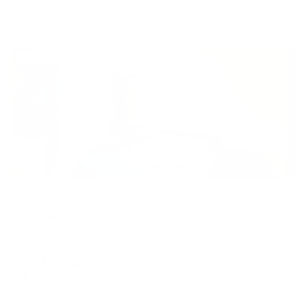
цена за
за сутки
5,866
₽ × 4 платежа
Жильё проверено
Отель
Ассоль
Геленджик, Луначарского 214
Мгновенное бронирование
15,182
₽
цена за
за сутки
3,796
₽ × 4 платежа