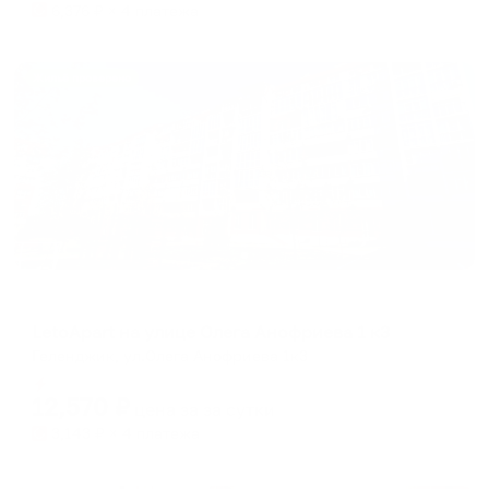
6,376
₽ × 4 платежа
Жильё проверено
Апартаменты в разных районах города
LetoApart на улице Олега Анофриева 1 к3
Геленджик, ул.Олега Анофриева 1к3
Мгновенное бронирование
12,570
₽
цена за
за сутки
3,143
₽ × 4 платежа