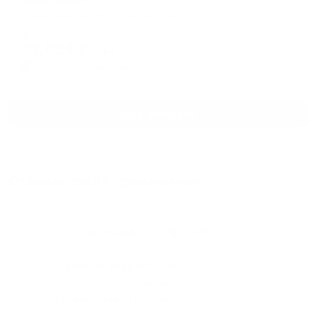
Alion (Алион)
Геленджик, ул. Новороссийская, 12
Мгновенное бронирование
23,684
₽
цена за
за сутки
5,921
₽ × 4 платежа
Смотреть все
Отзывы после проживания
Станислав
5.00
Идеальные апартаменты, мы
с женой можем сказать с
уверенностью. По разным
городам катаемся, и не