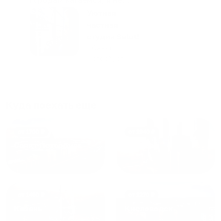
только в России. Сервис на
Уютная
отличном уровне. Хозяин
частная
апартаментов доброй души
студия Salut!
человек, всегда можно
г Санкт-
Петербург
договориться, подскажет
что как и почему.
Рекомендуем на 100% и вам,
и друзьям и сами будем
Куда поехать еще
приезжать еще...
от
1700
₽
от
1940
₽
Санкт-Петербург
Москва
от
1490
₽
от
1270
₽
Казань
Кисловодск