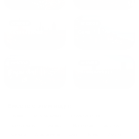
от
1800
₽
от
2300
₽
Калининград
Сочи
от
1970
₽
от
1345
₽
Краснодар
Екатеринбург
Вместе с этим ищут:
Студия
Однокомнатная
Двухкомнатная
Трехкомнатная
Большая
Маленькая
Квартира
Комната
Апартаменты
Дом
Номер
С кухней