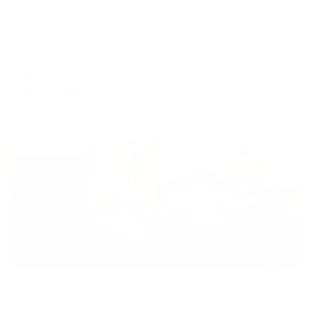
Апартаменты в разных районах города
Home Group (Хоум Груп) на улице Мира 44 литер 1
Геленджик, 44 лит1, улица Мира, Геленджик, городской округ Геленджик, Краснодарский край, Южный федеральный округ, 353465, Россия
Мгновенное бронирование
30,113
₽
цена за
за сутки
7,528
₽ × 4 платежа
Жильё проверено
Отель