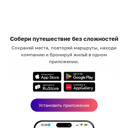
18,363
₽
цена за
за сутки
4,591
₽ × 4 платежа
Жильё проверено
Собери путешествие без сложностей
Сохраняй места, повторяй маршруты, находи
компанию и бронируй жильё в одном
приложении.
Гостевой дом
Виктория
Геленджик, ул.Тельмана, 31
Установить приложение
Мгновенное бронирование
15,317
₽
цена за
за сутки
3,829
₽ × 4 платежа