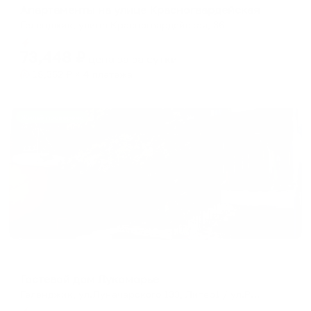
Апартаменты на улице Красногвардейская
Геленджик, улица Красногвардейская, 36
Мгновенное бронирование
73,448
₽
цена за
за сутки
18,362
₽ × 4 платежа
Жильё проверено
Гостевой дом
Гостевой дом Лукоморье
Геленджик, ул.Луначарского 133, Литер1 / ул.Радужная 15
Мгновенное бронирование