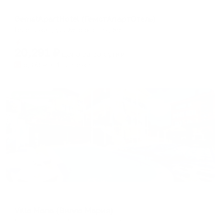
Апарт-отель
GemstApartHotel (ГемстАпартОтель)
Геленджик, ул. Херсонская, 89
Мгновенное бронирование
20,291
₽
цена за
за сутки
5,073
₽ × 4 платежа
Жильё проверено
Отель
Villa Maria (Вилла Мария)
Геленджик, ул. Баргузинская, 5