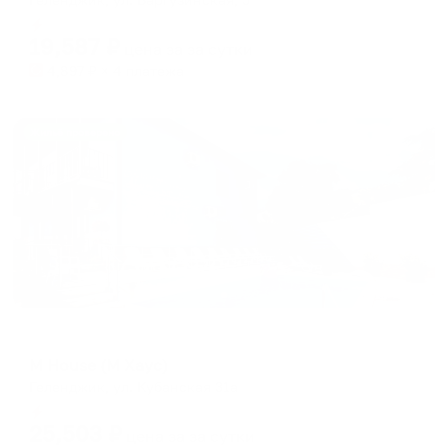
Мгновенное бронирование
19,587
₽
цена за
за сутки
4,897
₽ × 4 платежа
Жильё проверено
Отель
M House (М Хаус)
Геленджик, ул. Кубанская 31а
Мгновенное бронирование
25,503
₽
цена за
за сутки