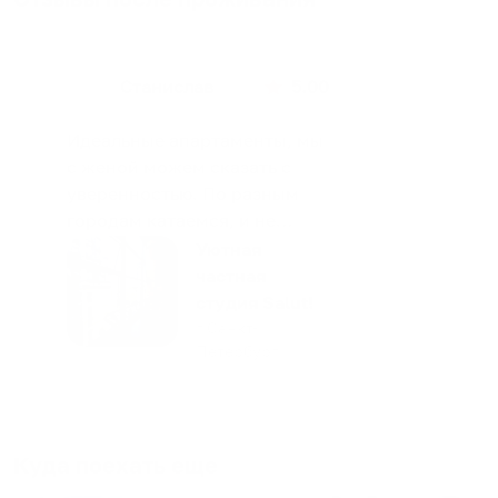
Станислав
5.00
Идеальные апартаменты, мы
с женой можем сказать с
уверенностью. По разным
городам катаемся, и не
только в России. Сервис на
Уютная
отличном уровне. Хозяин
частная
апартаментов доброй души
студия Salut!
человек, всегда можно
г Санкт-
Петербург
договориться, подскажет
что как и почему.
Рекомендуем на 100% и вам,
и друзьям и сами будем
приезжать еще...
Куда поехать еще