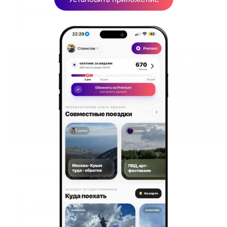
6,121
₽
цена за
за сутки
1,530
₽ × 4 платежа
Жильё проверено
Отель
Пётр Отель
Евпатория, Гоголя, 15 а
Мгновенное бронирование
11,427
₽
цена за
за сутки
2,857
₽ × 4 платежа