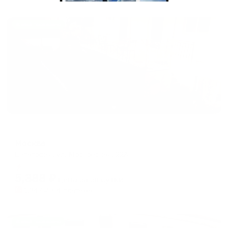
Жильё проверено
Меблированные комнаты
Москва
Евпатория, ул. Московская, 22А
Мгновенное бронирование
5,388
₽
цена за
за сутки
1,347
₽ × 4 платежа
Жильё проверено