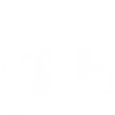
Отель
Джеваль
Евпатория, ул. Караева, 12/32
Мгновенное бронирование
23,642
₽
цена за
за сутки
5,911
₽ × 4 платежа
Жильё проверено
Отель
TES-hotel Resort & Spa (ТЭС отель)
Евпатория, ул. Пушкина 16А