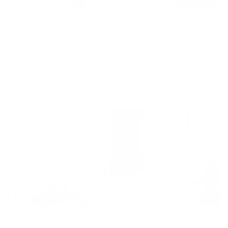
Отель
California (Калифорния)
Евпатория, ул. 60 лет ВЛКСМ д.35
Мгновенное бронирование
10,712
₽
цена за
за сутки
2,678
₽ × 4 платежа
Жильё проверено
Гостевой дом