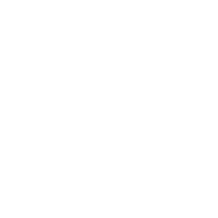
Комната
Апартаменты
Дом
Номер
С кухней
С кухней
С детской кроваткой
С джакузи
С камином
С балконом
С парковкой
С сауной
С кондиционером
Со стиральной машиной
С посудомоечной машиной
С интернетом
С детьми
С животными
Без залога
На ночь
С отчетными документами