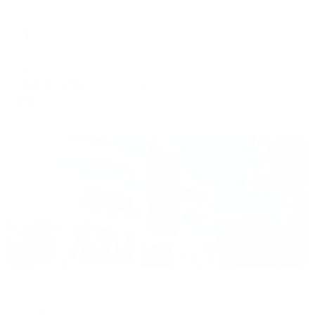
Отель
Лефка
Евпатория, ул. Революции, 42б
Мгновенное бронирование
16,732
₽
цена за
за сутки
4,183
₽ × 4 платежа
Жильё проверено
Отель
Атлантис