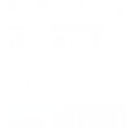
Отель
Крым
Евпатория, Революции 46/9
Мгновенное бронирование
7,141
₽
цена за
за сутки
1,785
₽ × 4 платежа
Жильё проверено