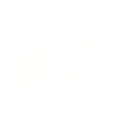
Мгновенное бронирование
changing
changing
23,463
₽
цена за
за сутки
dates.
dates.
5,866
₽ × 4 платежа
Жильё проверено
Мини-отель
Реаль
Евпатория, ул. Киевская, 47А
Мгновенное бронирование
3,825
₽
цена за
за сутки
956
₽ × 4 платежа