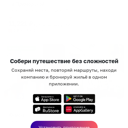
На Приморской
Евпатория, ул. Революции, 58/5
Мгновенное бронирование
11,221
₽
цена за
за сутки
2,805
₽ × 4 платежа
Жильё проверено
Собери путешествие без сложностей
Сохраняй места, повторяй маршруты, находи
компанию и бронируй жильё в одном
приложении.
Отель
Юнион
Евпатория, Ленина, 17а
Установить приложение
Мгновенное бронирование