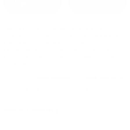
Квартиры с лоджией в Евпатории
сдаются по
средней стоимости
8400
₽ за сутки, минимальная
цена на аренду квартиры посуточно
3360
₽,
максимальная стоимость
30676
₽, снять можно на
ночь, сутки, 3 дня, неделю и т.д сравнение среди
270
объектов
.
Самые дешевые, ₽
Самые дорогие, ₽
1 спальня
3360
30676
Вместе с этим ищут:
Студия
Однокомнатная
Двухкомнатная
Трехкомнатная
Большая
Маленькая
Квартира