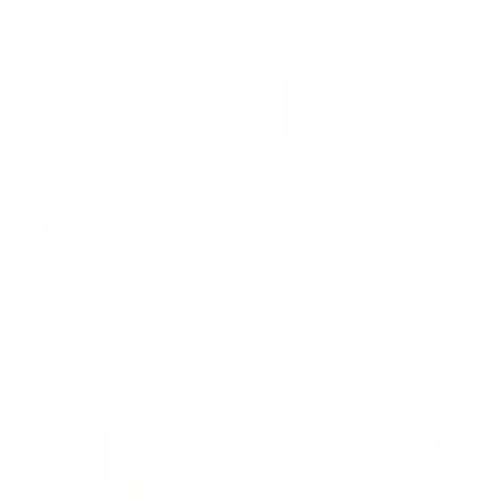
Отель
Мирас
Евпатория, ул.Урицкого,7/3
Мгновенное бронирование
14,430
₽
цена за
за сутки
3,608
₽ × 4 платежа
Жильё проверено